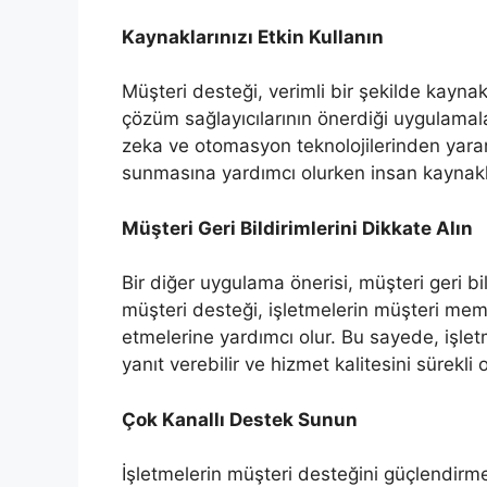
Kaynaklarınızı Etkin Kullanın
Müşteri desteği, verimli bir şekilde kaynak
çözüm sağlayıcılarının önerdiği uygulamala
zeka ve otomasyon teknolojilerinden yarar
sunmasına yardımcı olurken insan kaynaklar
Müşteri Geri Bildirimlerini Dikkate Alın
Bir diğer uygulama önerisi, müşteri geri bi
müşteri desteği, işletmelerin müşteri memnu
etmelerine yardımcı olur. Bu sayede, işletm
yanıt verebilir ve hizmet kalitesini sürekli ol
Çok Kanallı Destek Sunun
İşletmelerin müşteri desteğini güçlendirmek