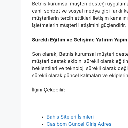
Betnis kurumsal müşteri desteği uygulama 
canlı sohbet ve sosyal medya gibi farklı ka
müşterilerin tercih ettikleri iletişim kanalı
işletmelerin müşteri iletişimini güçlendirir.
Sürekli Eğitim ve Gelişime Yatırım Yapın
Son olarak, Betnis kurumsal müşteri deste
müşteri destek ekibini sürekli olarak eğitim
beklentileri ve teknoloji sürekli olarak d
sürekli olarak güncel kalmaları ve ekipleri
İlgini Çekebilir:
Bahis Siteleri İsimleri
Casibom Güncel Giriş Adresi