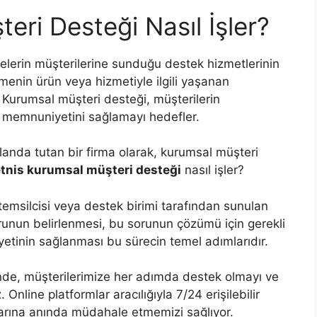
eri Desteği Nasıl İşler?
melerin müşterilerine sunduğu destek hizmetlerinin
menin ürün veya hizmetiyle ilgili yaşanan
. Kurumsal müşteri desteği, müşterilerin
n memnuniyetini sağlamayı hedefler.
anda tutan bir firma olarak, kurumsal müşteri
tnis kurumsal müşteri desteği
nasıl işler?
 temsilcisi veya destek birimi tarafından sunulan
orunun belirlenmesi, bu sorunun çözümü için gerekli
etinin sağlanması bu sürecin temel adımlarıdır.
de, müşterilerimize her adımda destek olmayı ve
. Online platformlar aracılığıyla 7/24 erişilebilir
arına anında müdahale etmemizi sağlıyor.