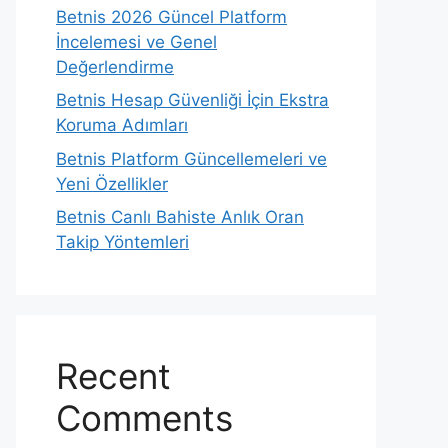
Betnis 2026 Güncel Platform
İncelemesi ve Genel
Değerlendirme
Betnis Hesap Güvenliği İçin Ekstra
Koruma Adımları
Betnis Platform Güncellemeleri ve
Yeni Özellikler
Betnis Canlı Bahiste Anlık Oran
Takip Yöntemleri
Recent
Comments