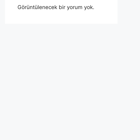
Görüntülenecek bir yorum yok.