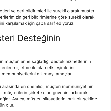
eri ve geri bildirimleri ile sürekli olarak müşteri
rilerimizin geri bildirimlerine göre sürekli olarak
rini karşılamak için çaba sarf ediyoruz.
teri Desteğinin
in müşterilerine sağladığı destek hizmetlerinin
ilerin işletme ile olan etkileşimlerini
ve memnuniyetlerini artırmayı amaçlar.
ı
arasında en önemlisi, müşteri memnuniyetinin
, müşterilerin şirkete olan güvenini artırarak,
sağlar. Ayrıca, müşteri şikayetlerini hızlı bir şekilde
ün olur.