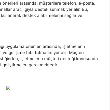
önerileri arasında, müşterilere telefon, e-posta,
nallar aracılığıyla destek sunmak yer alır. Bu,
nı kullanarak destek alabilmelerini sağlar ve
ği uygulama önerileri arasında, işletmelerin
 ve gelişime tabi tutmaları yer alır. Müşteri
eğiştiğinden, işletmelerin müşteri desteği konusunda
ni geliştirmeleri gerekmektedir.