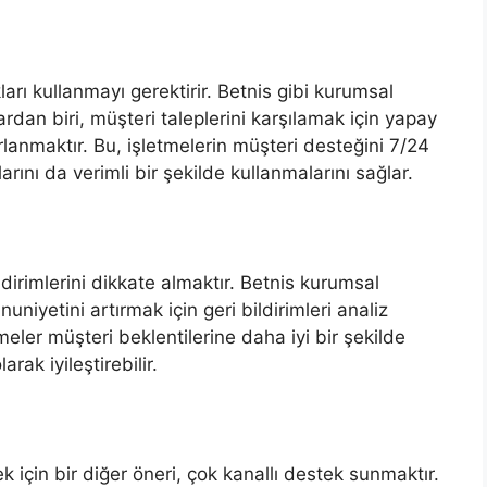
ları kullanmayı gerektirir. Betnis gibi kurumsal
rdan biri, müşteri taleplerini karşılamak için yapay
lanmaktır. Bu, işletmelerin müşteri desteğini 7/24
ını da verimli bir şekilde kullanmalarını sağlar.
ldirimlerini dikkate almaktır. Betnis kurumsal
niyetini artırmak için geri bildirimleri analiz
eler müşteri beklentilerine daha iyi bir şekilde
arak iyileştirebilir.
 için bir diğer öneri, çok kanallı destek sunmaktır.