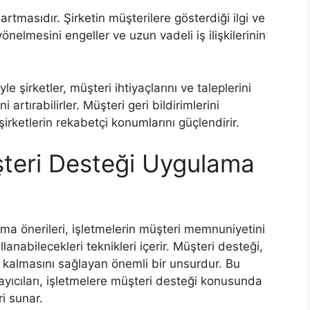
artmasıdır. Şirketin müşterilere gösterdiği ilgi ve
önelmesini engeller ve uzun vadeli iş ilişkilerinin
 şirketler, müşteri ihtiyaçlarını ve taleplerini
 artırabilirler. Müşteri geri bildirimlerini
irketlerin rekabetçi konumlarını güçlendirir.
teri Desteği Uygulama
a önerileri, işletmelerin müşteri memnuniyetini
llanabilecekleri teknikleri içerir. Müşteri desteği,
a kalmasını sağlayan önemli bir unsurdur. Bu
yıcıları, işletmelere müşteri desteği konusunda
i sunar.