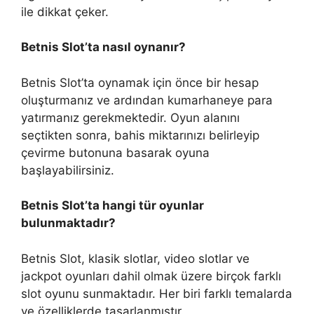
ile dikkat çeker.
Betnis Slot’ta nasıl oynanır?
Betnis Slot’ta oynamak için önce bir hesap
oluşturmanız ve ardından kumarhaneye para
yatırmanız gerekmektedir. Oyun alanını
seçtikten sonra, bahis miktarınızı belirleyip
çevirme butonuna basarak oyuna
başlayabilirsiniz.
Betnis Slot’ta hangi tür oyunlar
bulunmaktadır?
Betnis Slot, klasik slotlar, video slotlar ve
jackpot oyunları dahil olmak üzere birçok farklı
slot oyunu sunmaktadır. Her biri farklı temalarda
ve özelliklerde tasarlanmıştır.