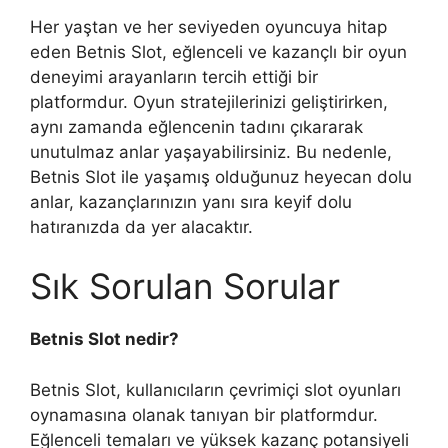
Her yaştan ve her seviyeden oyuncuya hitap
eden Betnis Slot, eğlenceli ve kazançlı bir oyun
deneyimi arayanların tercih ettiği bir
platformdur. Oyun stratejilerinizi geliştirirken,
aynı zamanda eğlencenin tadını çıkararak
unutulmaz anlar yaşayabilirsiniz. Bu nedenle,
Betnis Slot ile yaşamış olduğunuz heyecan dolu
anlar, kazançlarınızın yanı sıra keyif dolu
hatıranızda da yer alacaktır.
Sık Sorulan Sorular
Betnis Slot nedir?
Betnis Slot, kullanıcıların çevrimiçi slot oyunları
oynamasına olanak tanıyan bir platformdur.
Eğlenceli temaları ve yüksek kazanç potansiyeli