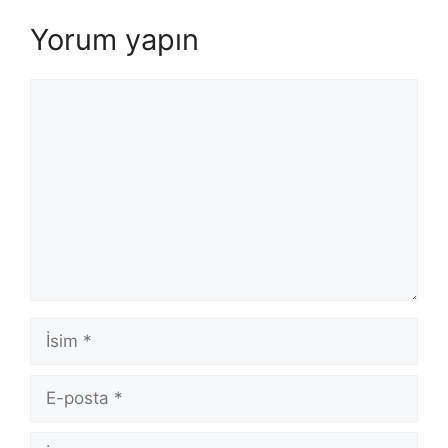
Yorum yapın
Yorum
İsim
E-
posta
İnternet