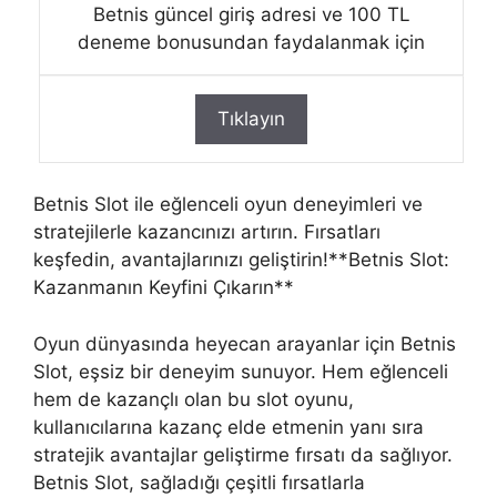
Betnis güncel giriş adresi ve 100 TL
deneme bonusundan faydalanmak için
Tıklayın
Betnis Slot ile eğlenceli oyun deneyimleri ve
stratejilerle kazancınızı artırın. Fırsatları
keşfedin, avantajlarınızı geliştirin!**Betnis Slot:
Kazanmanın Keyfini Çıkarın**
Oyun dünyasında heyecan arayanlar için Betnis
Slot, eşsiz bir deneyim sunuyor. Hem eğlenceli
hem de kazançlı olan bu slot oyunu,
kullanıcılarına kazanç elde etmenin yanı sıra
stratejik avantajlar geliştirme fırsatı da sağlıyor.
Betnis Slot, sağladığı çeşitli fırsatlarla