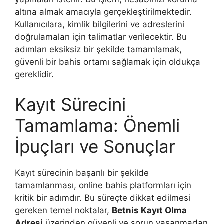
altına almak amacıyla gerçekleştirilmektedir.
Kullanıcılara, kimlik bilgilerini ve adreslerini
doğrulamaları için talimatlar verilecektir. Bu
adımları eksiksiz bir şekilde tamamlamak,
güvenli bir bahis ortamı sağlamak için oldukça
gereklidir.
Kayıt Sürecini
Tamamlama: Önemli
İpuçları ve Sonuçlar
Kayıt sürecinin başarılı bir şekilde
tamamlanması, online bahis platformları için
kritik bir adımdır. Bu süreçte dikkat edilmesi
gereken temel noktalar,
Betnis Kayıt Olma
Adresi
üzerinden güvenli ve sorun yaşanmadan