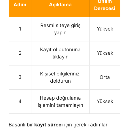
Önem
Adım
Açıklama
Derecesi
Resmi siteye giriş
1
Yüksek
yapın
Kayıt ol butonuna
2
Yüksek
tıklayın
Kişisel bilgilerinizi
3
Orta
doldurun
Hesap doğrulama
4
Yüksek
işlemini tamamlayın
Başarılı bir
kayıt süreci
için gerekli adımları