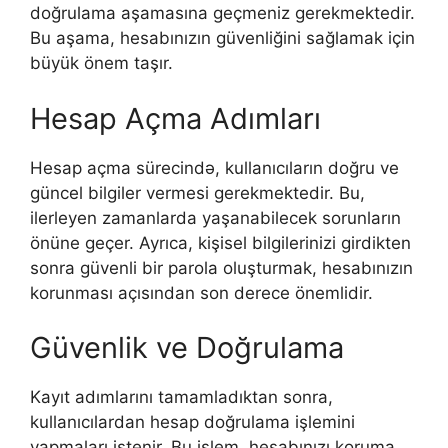
doğrulama aşamasına geçmeniz gerekmektedir.
Bu aşama, hesabınızın güvenliğini sağlamak için
büyük önem taşır.
Hesap Açma Adımları
Hesap açma sürecində, kullanıcıların doğru ve
güncel bilgiler vermesi gerekmektedir. Bu,
ilerleyen zamanlarda yaşanabilecek sorunların
önüne geçer. Ayrıca, kişisel bilgilerinizi girdikten
sonra güvenli bir parola oluşturmak, hesabınızın
korunması açısından son derece önemlidir.
Güvenlik ve Doğrulama
Kayıt adımlarını tamamladıktan sonra,
kullanıcılardan hesap doğrulama işlemini
yapmaları istenir. Bu işlem, hesabınızı koruma