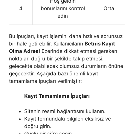
Hoş geldin
4
bonuslarını kontrol
Orta
edin
Bu ipuçları, kayıt işlemini daha hızlı ve sorunsuz
bir hale getirebilir. Kullanıcıların
Betnis Kayıt
Olma Adresi
üzerinde dikkat etmesi gereken
noktaları doğru bir şekilde takip etmesi,
gelecekte olabilecek olumsuz durumların önüne
geçecektir. Aşağıda bazı önemli kayıt
tamamlama ipuçları verilmiştir:
Kayıt Tamamlama İpuçları
Sitenin resmi bağlantısını kullanın.
Kayıt formundaki bilgileri eksiksiz ve
doğru girin.
Güçlü bir şifre seçin.