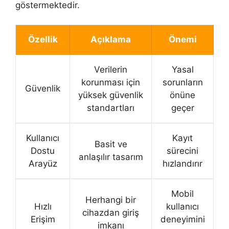
göstermektedir.
Özellik
Açıklama
Önemi
Verilerin
Yasal
korunması için
sorunların
Güvenlik
yüksek güvenlik
önüne
standartları
geçer
Kullanıcı
Kayıt
Basit ve
Dostu
sürecini
anlaşılır tasarım
Arayüz
hızlandırır
Mobil
Herhangi bir
Hızlı
kullanıcı
cihazdan giriş
Erişim
deneyimini
imkanı