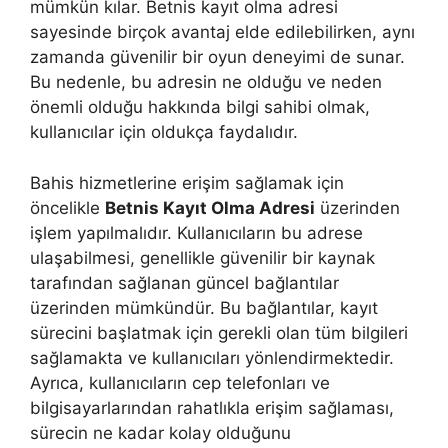
mümkün kılar. Betnis kayıt olma adresi
sayesinde birçok avantaj elde edilebilirken, aynı
zamanda güvenilir bir oyun deneyimi de sunar.
Bu nedenle, bu adresin ne olduğu ve neden
önemli olduğu hakkında bilgi sahibi olmak,
kullanıcılar için oldukça faydalıdır.
Bahis hizmetlerine erişim sağlamak için
öncelikle
Betnis Kayıt Olma Adresi
üzerinden
işlem yapılmalıdır. Kullanıcıların bu adrese
ulaşabilmesi, genellikle güvenilir bir kaynak
tarafından sağlanan güncel bağlantılar
üzerinden mümkündür. Bu bağlantılar, kayıt
sürecini başlatmak için gerekli olan tüm bilgileri
sağlamakta ve kullanıcıları yönlendirmektedir.
Ayrıca, kullanıcıların cep telefonları ve
bilgisayarlarından rahatlıkla erişim sağlaması,
sürecin ne kadar kolay olduğunu