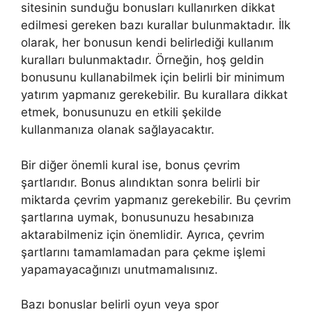
sitesinin sunduğu bonusları kullanırken dikkat
edilmesi gereken bazı kurallar bulunmaktadır. İlk
olarak, her bonusun kendi belirlediği kullanım
kuralları bulunmaktadır. Örneğin, hoş geldin
bonusunu kullanabilmek için belirli bir minimum
yatırım yapmanız gerekebilir. Bu kurallara dikkat
etmek, bonusunuzu en etkili şekilde
kullanmanıza olanak sağlayacaktır.
Bir diğer önemli kural ise, bonus çevrim
şartlarıdır. Bonus alındıktan sonra belirli bir
miktarda çevrim yapmanız gerekebilir. Bu çevrim
şartlarına uymak, bonusunuzu hesabınıza
aktarabilmeniz için önemlidir. Ayrıca, çevrim
şartlarını tamamlamadan para çekme işlemi
yapamayacağınızı unutmamalısınız.
Bazı bonuslar belirli oyun veya spor