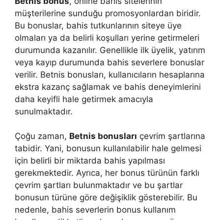
Betnis bonus
, online bahis sitelerinin
müşterilerine sunduğu promosyonlardan biridir.
Bu bonuslar, bahis tutkunlarının siteye üye
olmaları ya da belirli koşulları yerine getirmeleri
durumunda kazanılır. Genellikle ilk üyelik, yatırım
veya kayıp durumunda bahis severlere bonuslar
verilir. Betnis bonusları, kullanıcıların hesaplarına
ekstra kazanç sağlamak ve bahis deneyimlerini
daha keyifli hale getirmek amacıyla
sunulmaktadır.
Çoğu zaman,
Betnis bonusları
çevrim şartlarına
tabidir. Yani, bonusun kullanılabilir hale gelmesi
için belirli bir miktarda bahis yapılması
gerekmektedir. Ayrıca, her bonus türünün farklı
çevrim şartları bulunmaktadır ve bu şartlar
bonusun türüne göre değişiklik gösterebilir. Bu
nedenle, bahis severlerin bonus kullanım