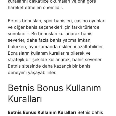
kurallarını dikkatlice okumaları ve ona göre
hareket etmeleri önemlidir.
Betnis bonusları, spor bahisleri, casino oyunları
ve diğer bahis seçenekleri için farklı türlerde
sunulabilir. Bu bonusları kullanarak bahis
severler, daha fazla bahis yapma imkanı
bulurken, aynı zamanda risklerini azaltabilirler.
Bonusların kullanım kurallarını bilerek ve
stratejik bir şekilde kullanarak, bahis severler
Betnis sitesinde daha kazançlı bir bahis
deneyimi yaşayabilirler.
Betnis Bonus Kullanım
Kuralları
Betnis Bonus Kullanım Kuralları
Betnis bahis