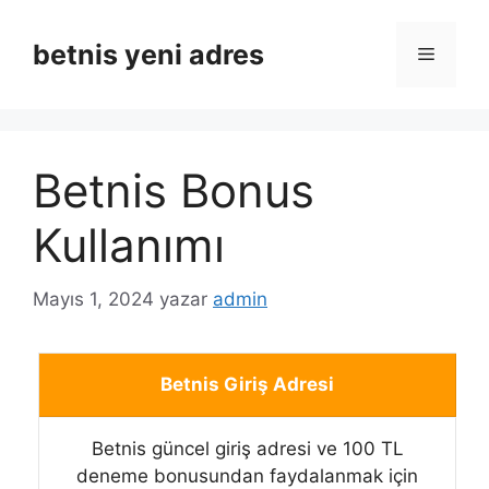
İçeriğe
atla
betnis yeni adres
Menü
Betnis Bonus
Kullanımı
Mayıs 1, 2024
yazar
admin
Betnis Giriş Adresi
Betnis güncel giriş adresi ve 100 TL
deneme bonusundan faydalanmak için