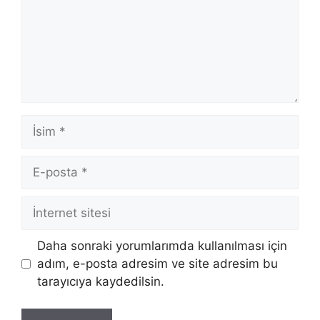
İsim
E-
posta
İnternet
sitesi
Daha sonraki yorumlarımda kullanılması için
adım, e-posta adresim ve site adresim bu
tarayıcıya kaydedilsin.