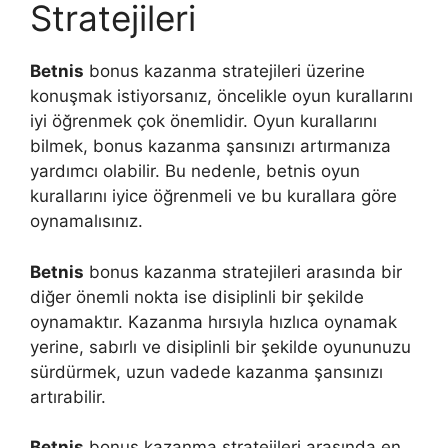
Stratejileri
Betnis
bonus kazanma stratejileri üzerine
konuşmak istiyorsanız, öncelikle oyun kurallarını
iyi öğrenmek çok önemlidir. Oyun kurallarını
bilmek, bonus kazanma şansınızı artırmanıza
yardımcı olabilir. Bu nedenle, betnis oyun
kurallarını iyice öğrenmeli ve bu kurallara göre
oynamalısınız.
Betnis
bonus kazanma stratejileri arasında bir
diğer önemli nokta ise disiplinli bir şekilde
oynamaktır. Kazanma hırsıyla hızlıca oynamak
yerine, sabırlı ve disiplinli bir şekilde oyununuzu
sürdürmek, uzun vadede kazanma şansınızı
artırabilir.
Betnis
bonus kazanma stratejileri arasında en