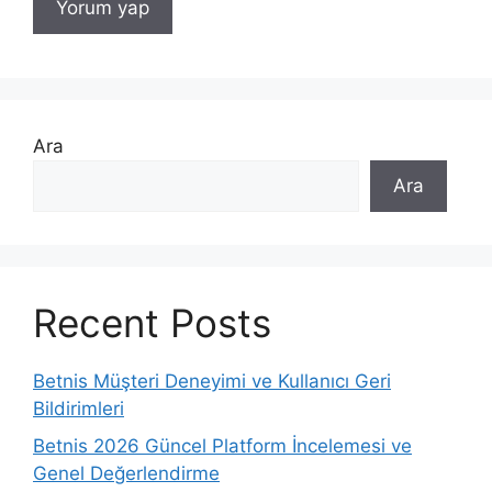
Ara
Ara
Recent Posts
Betnis Müşteri Deneyimi ve Kullanıcı Geri
Bildirimleri
Betnis 2026 Güncel Platform İncelemesi ve
Genel Değerlendirme