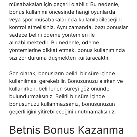
müsabakaları için geçerli olabilir. Bu nedenle,
bonus kullanımı öncesinde hangi oyunlarda
veya spor müsabakalarında kullanılabileceğini
kontrol etmelisiniz. Aynı zamanda, bazı bonuslar
sadece belirli ödeme yöntemleri ile
alınabilmektedir. Bu nedenle, ödeme
yöntemlerine dikkat etmek, bonus kullanımında
sizi zor duruma düşmekten kurtaracaktır.
Son olarak, bonusların belirli bir süre içinde
kullanılması gerekebilir. Bonusunuzu alırken ve
kullanırken, belirlenen süreyi göz önünde
bulundurmalısınız. Belirli bir süre içinde
bonusunuzu kullanmazsanız, bonusunuzun
geçerliliğini yitirebileceğini unutmamalısınız.
Betnis Bonus Kazanma