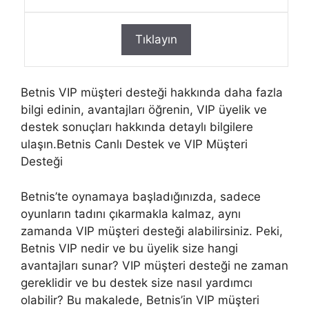
Tıklayın
Betnis VIP müşteri desteği hakkında daha fazla
bilgi edinin, avantajları öğrenin, VIP üyelik ve
destek sonuçları hakkında detaylı bilgilere
ulaşın.Betnis Canlı Destek ve VIP Müşteri
Desteği
Betnis’te oynamaya başladığınızda, sadece
oyunların tadını çıkarmakla kalmaz, aynı
zamanda VIP müşteri desteği alabilirsiniz. Peki,
Betnis VIP nedir ve bu üyelik size hangi
avantajları sunar? VIP müşteri desteği ne zaman
gereklidir ve bu destek size nasıl yardımcı
olabilir? Bu makalede, Betnis’in VIP müşteri