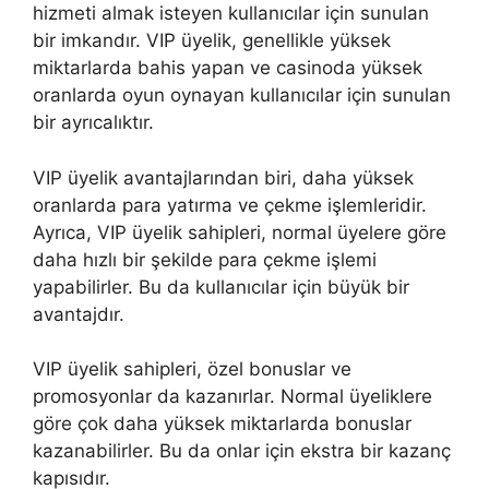
hizmeti almak isteyen kullanıcılar için sunulan
bir imkandır. VIP üyelik, genellikle yüksek
miktarlarda bahis yapan ve casinoda yüksek
oranlarda oyun oynayan kullanıcılar için sunulan
bir ayrıcalıktır.
VIP üyelik avantajlarından biri, daha yüksek
oranlarda para yatırma ve çekme işlemleridir.
Ayrıca, VIP üyelik sahipleri, normal üyelere göre
daha hızlı bir şekilde para çekme işlemi
yapabilirler. Bu da kullanıcılar için büyük bir
avantajdır.
VIP üyelik sahipleri, özel bonuslar ve
promosyonlar da kazanırlar. Normal üyeliklere
göre çok daha yüksek miktarlarda bonuslar
kazanabilirler. Bu da onlar için ekstra bir kazanç
kapısıdır.