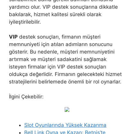
yardımcı olur. VIP destek sonuçlarına dikkatle
bakılarak, hizmet kalitesi sürekli olarak
iyileştirilebilir.
VIP
destek sonuçları, firmanın müşteri
memnuniyeti için atılan adımların sonucunu
gösterir. Bu nedenle, müşteri memnuniyetini
artırmak ve müşteri sadakatini sağlamak
isteyen firmalar için VIP destek sonuçları
oldukça değerlidir. Firmanın gelecekteki hizmet
stratejilerini belirlemede önemli bir rol oynarlar.
İlgini Çekebilir:
Slot Oyunlarında Yüksek Kazanma
Bell Link Oyna ve Kazan: Betnis’te