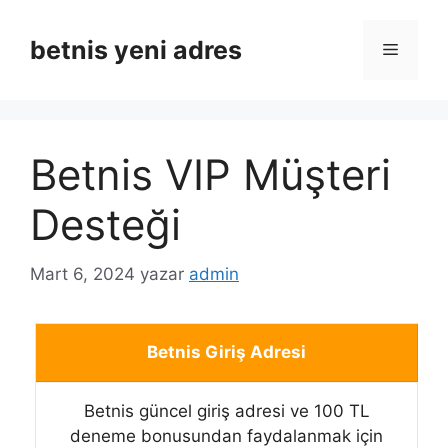
İçeriğe
atla
betnis yeni adres
Menü
Betnis VIP Müşteri
Desteği
Mart 6, 2024
yazar
admin
Betnis Giriş Adresi
Betnis güncel giriş adresi ve 100 TL
deneme bonusundan faydalanmak için