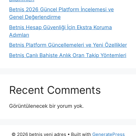
Betnis 2026 Güncel Platform İncelemesi ve
Genel Değerlendirme
Betnis Hesap Güvenliği İçin Ekstra Koruma
Adımları
Betnis Platform Güncellemeleri ve Yeni Özellikler
Betnis Canlı Bahiste Anlık Oran Takip Yöntemleri
Recent Comments
Görüntülenecek bir yorum yok.
© 2026 betnis yeni adres
• Built with
GeneratePress