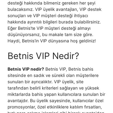
desteği hakkında bilmeniz gereken her şeyi
bulacaksınız. VIP üyelik avantajları, VIP destek
sonuçları ve VIP müşteri desteği ihtiyacı
hakkında ayrıntılı bilgileri burada bulabilirsiniz.
Eğer Betnis’te VIP müşteri desteği almayı
düşünüyorsanız, bu makale tam size göre.
Haydi, Betnis’in VIP dünyasına hoş geldiniz!
Betnis VIP Nedir?
Betnis VIP nedir?
Betnis VIP, Betnis bahis
sitesinde en sadık ve sürekli olan müşterilere
sunulan bir ayrıcalıktır. VIP üyelik, site
tarafından belirli kriterleri sağlayan ve yüksek
miktarlarda bahis yapan kullanıcılara sunulan bir
avantajdır. Bu üyelik sayesinde, kullanıcılar özel
promosyonlar, özel etkinliklere katılım fırsatları,