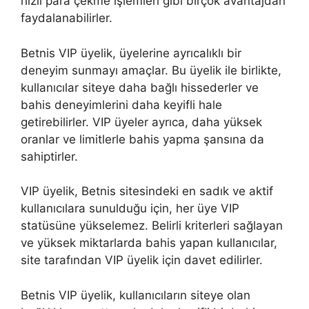
hızlı para çekme işlemleri gibi birçok avantajdan
faydalanabilirler.
Betnis VIP üyelik, üyelerine ayrıcalıklı bir
deneyim sunmayı amaçlar. Bu üyelik ile birlikte,
kullanıcılar siteye daha bağlı hissederler ve
bahis deneyimlerini daha keyifli hale
getirebilirler. VIP üyeler ayrıca, daha yüksek
oranlar ve limitlerle bahis yapma şansına da
sahiptirler.
VIP üyelik, Betnis sitesindeki en sadık ve aktif
kullanıcılara sunulduğu için, her üye VIP
statüsüne yükselemez. Belirli kriterleri sağlayan
ve yüksek miktarlarda bahis yapan kullanıcılar,
site tarafından VIP üyelik için davet edilirler.
Betnis VIP üyelik, kullanıcıların siteye olan