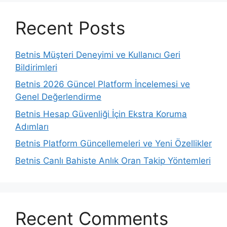
Recent Posts
Betnis Müşteri Deneyimi ve Kullanıcı Geri
Bildirimleri
Betnis 2026 Güncel Platform İncelemesi ve
Genel Değerlendirme
Betnis Hesap Güvenliği İçin Ekstra Koruma
Adımları
Betnis Platform Güncellemeleri ve Yeni Özellikler
Betnis Canlı Bahiste Anlık Oran Takip Yöntemleri
Recent Comments