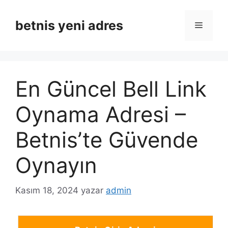
İçeriğe
atla
betnis yeni adres
Menü
En Güncel Bell Link
Oynama Adresi –
Betnis’te Güvende
Oynayın
Kasım 18, 2024
yazar
admin