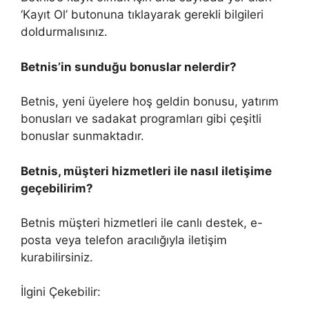
‘Kayıt Ol’ butonuna tıklayarak gerekli bilgileri
doldurmalısınız.
Betnis’in sunduğu bonuslar nelerdir?
Betnis, yeni üyelere hoş geldin bonusu, yatırım
bonusları ve sadakat programları gibi çeşitli
bonuslar sunmaktadır.
Betnis, müşteri hizmetleri ile nasıl iletişime
geçebilirim?
Betnis müşteri hizmetleri ile canlı destek, e-
posta veya telefon aracılığıyla iletişim
kurabilirsiniz.
İlgini Çekebilir: