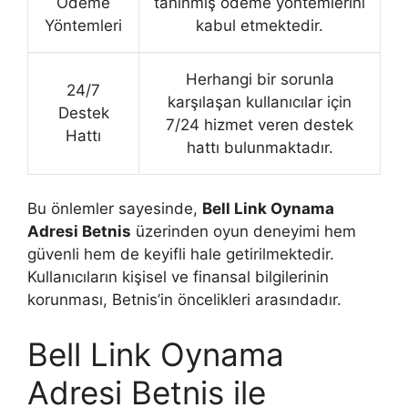
Ödeme
tanınmış ödeme yöntemlerini
Yöntemleri
kabul etmektedir.
Herhangi bir sorunla
24/7
karşılaşan kullanıcılar için
Destek
7/24 hizmet veren destek
Hattı
hattı bulunmaktadır.
Bu önlemler sayesinde,
Bell Link Oynama
Adresi Betnis
üzerinden oyun deneyimi hem
güvenli hem de keyifli hale getirilmektedir.
Kullanıcıların kişisel ve finansal bilgilerinin
korunması, Betnis’in öncelikleri arasındadır.
Bell Link Oynama
Adresi Betnis ile