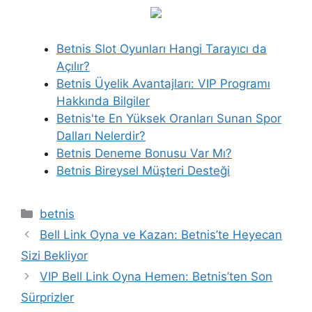
Betnis Slot Oyunları Hangi Tarayıcı da
Açılır?
Betnis Üyelik Avantajları: VIP Programı
Hakkında Bilgiler
Betnis'te En Yüksek Oranları Sunan Spor
Dalları Nelerdir?
Betnis Deneme Bonusu Var Mı?
Betnis Bireysel Müşteri Desteği
Kategoriler
betnis
Bell Link Oyna ve Kazan: Betnis’te Heyecan
Sizi Bekliyor
VIP Bell Link Oyna Hemen: Betnis’ten Son
Sürprizler