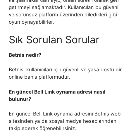
karşılamakla kalmayıp, onları sürekli olarak geri
getirmeyi sağlamaktadır. Kullanıcılar, bu güvenli
ve sorunsuz platform üzerinden diledikleri gibi
oyun oynayabilirler.
Sık Sorulan Sorular
Betnis nedir?
Betnis, kullanıcıları için güvenli ve yasa dostu bir
online bahis platformudur.
En güncel Bell Link oynama adresi nasıl
bulunur?
En güncel Bell Link oynama adresini Betnis web
sitesinden ya da sosyal medya hesaplarından
takip ederek öğrenebilirsiniz.