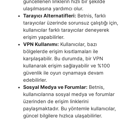
güncellenen linklerin hızlı bir şekilde
ulaşılmasına yardımcı olur.
Tarayıcı Alternatifleri:
Betnis, farklı
tarayıcılar üzerinde sorunsuz çalıştığı için,
kullanıcılar farklı tarayıcılar deneyerek
erişim yapabilirler.
VPN Kullanımı:
Kullanıcılar, bazı
bölgelerde erişim kısıtlamaları ile
karşılaşabilir. Bu durumda, bir VPN
kullanarak erişim sağlayabilir ve %100
güvenlik ile oyun oynamaya devam
edebilirler.
Sosyal Medya ve Forumlar:
Betnis,
kullanıcılarına sosyal medya ve forumlar
üzerinden de erişim linklerini
paylaşmaktadır. Bu yöntemle kullanıcılar,
güncel bilgilere hızlıca ulaşabilirler.