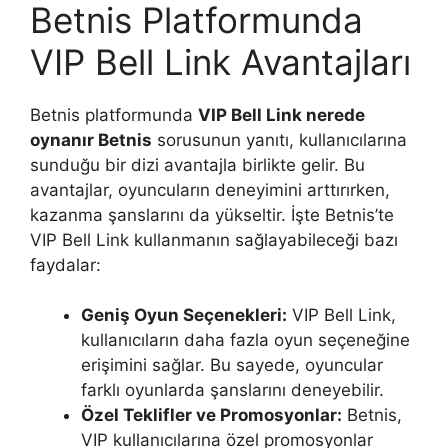
Betnis Platformunda
VIP Bell Link Avantajları
Betnis platformunda
VIP Bell Link nerede
oynanır Betnis
sorusunun yanıtı, kullanıcılarına
sunduğu bir dizi avantajla birlikte gelir. Bu
avantajlar, oyuncuların deneyimini arttırırken,
kazanma şanslarını da yükseltir. İşte Betnis’te
VIP Bell Link kullanmanın sağlayabileceği bazı
faydalar:
Geniş Oyun Seçenekleri:
VIP Bell Link,
kullanıcıların daha fazla oyun seçeneğine
erişimini sağlar. Bu sayede, oyuncular
farklı oyunlarda şanslarını deneyebilir.
Özel Teklifler ve Promosyonlar:
Betnis,
VIP kullanıcılarına özel promosyonlar