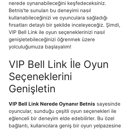
nerede oynanabileceğini keşfedeceksiniz.
Betnis’te sunulan bu deneyimi nasıl
kullanabileceğinizi ve oyunculara sağladığı
fırsatları detaylı bir şekilde inceleyeceğiz. Şimdi,
VIP Bell Link ile oyun seçeneklerinizi nasıl
genişletebileceğinizi öğrenmek üzere
yolculuğumuza başlayalım!
VIP Bell Link İle Oyun
Seçeneklerini
Genişletin
VIP Bell Link Nerede Oynanır Betnis
sayesinde
oyuncular, sunduğu çeşitli oyun seçenekleri ile
eğlenceli bir deneyim elde edebilirler. Bu özel
bağlantı, kullanıcılara geniş bir oyun yelpazesine