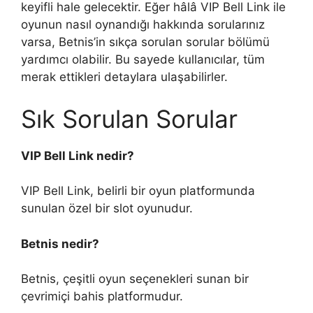
keyifli hale gelecektir. Eğer hâlâ VIP Bell Link ile
oyunun nasıl oynandığı hakkında sorularınız
varsa, Betnis’in sıkça sorulan sorular bölümü
yardımcı olabilir. Bu sayede kullanıcılar, tüm
merak ettikleri detaylara ulaşabilirler.
Sık Sorulan Sorular
VIP Bell Link nedir?
VIP Bell Link, belirli bir oyun platformunda
sunulan özel bir slot oyunudur.
Betnis nedir?
Betnis, çeşitli oyun seçenekleri sunan bir
çevrimiçi bahis platformudur.