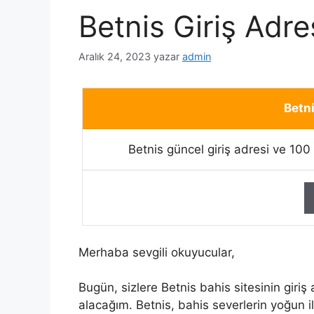
Betnis Giriş Adre
Aralık 24, 2023
yazar
admin
Betni
Betnis güncel giriş adresi ve 1
Merhaba sevgili okuyucular,
Bugün, sizlere Betnis bahis sitesinin giri
alacağım. Betnis, bahis severlerin yoğun 