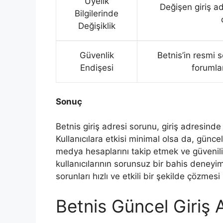
Üyelik
Değişen giriş adr
Bilgilerinde
Değişiklik
Güvenlik
Betnis’in resmi 
Endişesi
forumla
Sonuç
Betnis giriş adresi sorunu, giriş adresinde
Kullanıcılara etkisi minimal olsa da, günce
medya hesaplarını takip etmek ve güvenili
kullanıcılarının sorunsuz bir bahis deneyim
sorunları hızlı ve etkili bir şekilde çözmes
Betnis Güncel Giriş 