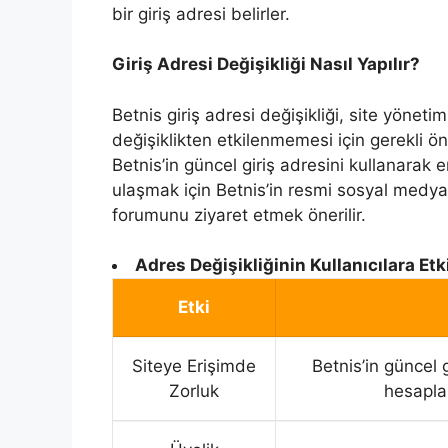
bir giriş adresi belirler.
Giriş Adresi Değişikliği Nasıl Yapılır?
Betnis giriş adresi değişikliği, site yönetim
değişiklikten etkilenmemesi için gerekli önl
Betnis’in güncel giriş adresini kullanarak 
ulaşmak için Betnis’in resmi sosyal medya 
forumunu ziyaret etmek önerilir.
Adres Değişikliğinin Kullanıcılara Etk
Etki
Siteye Erişimde
Betnis’in güncel 
Zorluk
hesapla