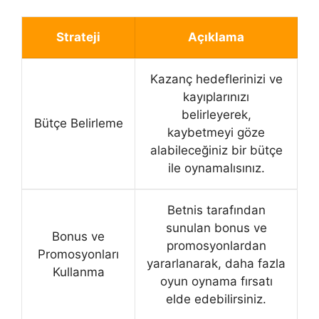
Strateji
Açıklama
Kazanç hedeflerinizi ve
kayıplarınızı
belirleyerek,
Bütçe Belirleme
kaybetmeyi göze
alabileceğiniz bir bütçe
ile oynamalısınız.
Betnis tarafından
sunulan bonus ve
Bonus ve
promosyonlardan
Promosyonları
yararlanarak, daha fazla
Kullanma
oyun oynama fırsatı
elde edebilirsiniz.