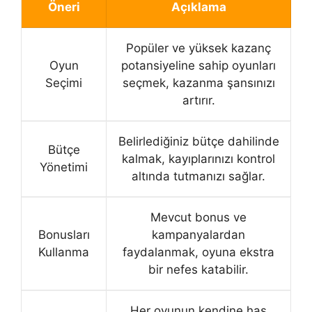
Öneri
Açıklama
Popüler ve yüksek kazanç
Oyun
potansiyeline sahip oyunları
Seçimi
seçmek, kazanma şansınızı
artırır.
Belirlediğiniz bütçe dahilinde
Bütçe
kalmak, kayıplarınızı kontrol
Yönetimi
altında tutmanızı sağlar.
Mevcut bonus ve
Bonusları
kampanyalardan
Kullanma
faydalanmak, oyuna ekstra
bir nefes katabilir.
Her oyunun kendine has