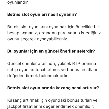
oyunlarıdır.
Betnis slot oyunları nasıl oynanır?
Betnis slot oyunlarını oynamak için öncelikle bir
hesap açmanız, ardından para yatırıp istediğiniz
oyunu seçerek oynayabilirsiniz.
Bu oyunlar için en güncel öneriler nelerdir?
Güncel öneriler arasında, yüksek RTP oranına
sahip oyunları tercih etmek ve bonus fırsatlarını
değerlendirmek bulunmaktadır.
Betnis slot oyunlarında kazanç nasıl artırılır?
Kazanç artırmak için oyundaki bonus turları ve
jackpot fırsatlarını değerlendirmek önemlidir.