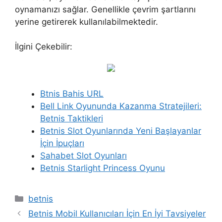
oynamanızı sağlar. Genellikle çevrim şartlarını
yerine getirerek kullanılabilmektedir.
İlgini Çekebilir:
Btnis Bahis URL
Bell Link Oyununda Kazanma Stratejileri:
Betnis Taktikleri
Betnis Slot Oyunlarında Yeni Başlayanlar
İçin İpuçları
Sahabet Slot Oyunları
Betnis Starlight Princess Oyunu
Kategoriler
betnis
Betnis Mobil Kullanıcıları İçin En İyi Tavsiyeler