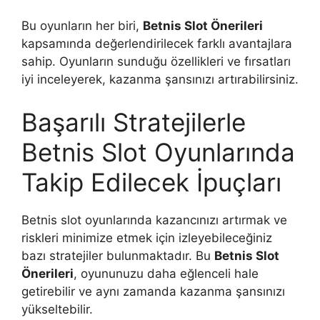
Bu oyunların her biri,
Betnis Slot Önerileri
kapsamında değerlendirilecek farklı avantajlara
sahip. Oyunların sunduğu özellikleri ve fırsatları
iyi inceleyerek, kazanma şansınızı artırabilirsiniz.
Başarılı Stratejilerle
Betnis Slot Oyunlarında
Takip Edilecek İpuçları
Betnis slot oyunlarında kazancınızı artırmak ve
riskleri minimize etmek için izleyebileceğiniz
bazı stratejiler bulunmaktadır. Bu
Betnis Slot
Önerileri
, oyununuzu daha eğlenceli hale
getirebilir ve aynı zamanda kazanma şansınızı
yükseltebilir.