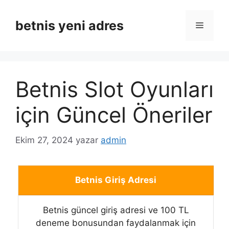
İçeriğe
atla
betnis yeni adres
Menü
Betnis Slot Oyunları
için Güncel Öneriler
Ekim 27, 2024
yazar
admin
Betnis Giriş Adresi
Betnis güncel giriş adresi ve 100 TL
deneme bonusundan faydalanmak için