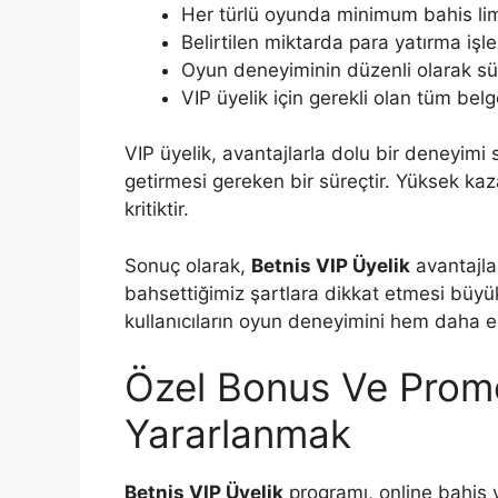
Her türlü oyunda minimum bahis limi
Belirtilen miktarda para yatırma iş
Oyun deneyiminin düzenli olarak sü
VIP üyelik için gerekli olan tüm bel
VIP üyelik, avantajlarla dolu bir deneyimi 
getirmesi gereken bir süreçtir. Yüksek kaz
kritiktir.
Sonuç olarak,
Betnis VIP Üyelik
avantajla
bahsettiğimiz şartlara dikkat etmesi büy
kullanıcıların oyun deneyimini hem daha eğ
Özel Bonus Ve Prom
Yararlanmak
Betnis VIP Üyelik
programı, online bahis 