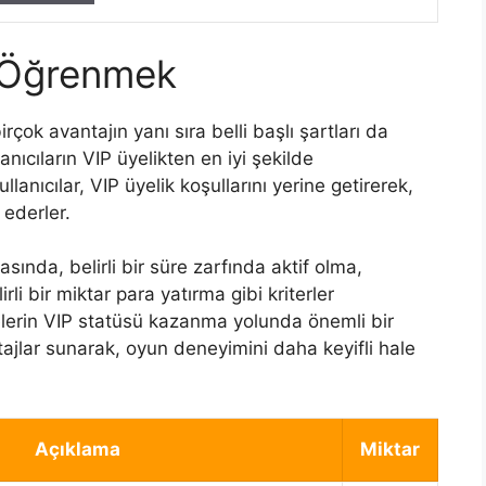
ı Öğrenmek
irçok avantajın yanı sıra belli başlı şartları da
anıcıların VIP üyelikten en iyi şekilde
lanıcılar, VIP üyelik koşullarını yerine getirerek,
 ederler.
asında, belirli bir süre zarfında aktif olma,
li bir miktar para yatırma gibi kriterler
elerin VIP statüsü kazanma yolunda önemli bir
antajlar sunarak, oyun deneyimini daha keyifli hale
Açıklama
Miktar