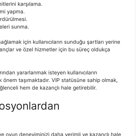
tlerini karşılama.
lemi yapma.
rdürülmesi.
geleri sunma.
sağlamak için kullanıcıların sunduğu şartları yerine
ançlar ve özel hizmetler için bu süreç oldukça
rından yararlanmak isteyen kullanıcıların
ük önem taşımaktadır. VIP statüsüne sahip olmak,
lenceli hem de kazançlı hale getirebilir.
osyonlardan
ve oyun deneyiminizi daha verimli ve kazançlı hale