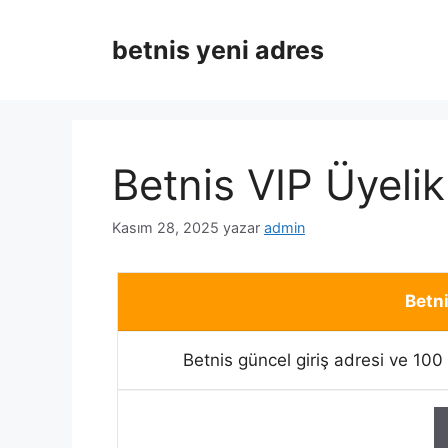
İçeriğe
atla
betnis yeni adres
Betnis VIP Üyelik
Kasım 28, 2025
yazar
admin
Betni
Betnis güncel giriş adresi ve 1