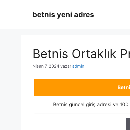
İçeriğe
atla
betnis yeni adres
Betnis Ortaklık 
Nisan 7, 2024
yazar
admin
Betni
Betnis güncel giriş adresi ve 1