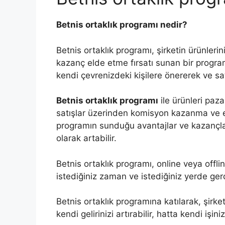
Betnis ortaklık programı nedir?
Betnis ortaklık programı, şirketin ürünleri
kazanç elde etme fırsatı sunan bir program
kendi çevrenizdeki kişilere önererek ve sat
Betnis ortaklık programı
ile ürünleri paz
satışlar üzerinden komisyon kazanma ve e
programın sunduğu avantajlar ve kazançlar
olarak artabilir.
Betnis ortaklık programı, online veya offline
istediğiniz zaman ve istediğiniz yerde gerçe
Betnis ortaklık programına katılarak, şirk
kendi gelirinizi artırabilir, hatta kendi işini