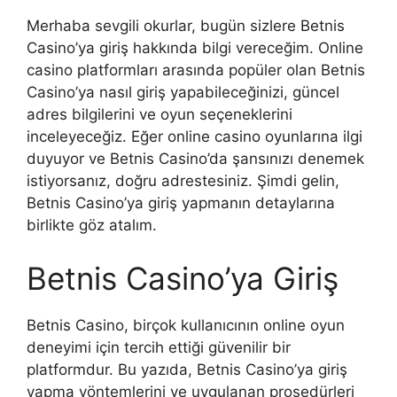
Merhaba sevgili okurlar, bugün sizlere Betnis
Casino’ya giriş hakkında bilgi vereceğim. Online
casino platformları arasında popüler olan Betnis
Casino’ya nasıl giriş yapabileceğinizi, güncel
adres bilgilerini ve oyun seçeneklerini
inceleyeceğiz. Eğer online casino oyunlarına ilgi
duyuyor ve Betnis Casino’da şansınızı denemek
istiyorsanız, doğru adrestesiniz. Şimdi gelin,
Betnis Casino’ya giriş yapmanın detaylarına
birlikte göz atalım.
Betnis Casino’ya Giriş
Betnis Casino, birçok kullanıcının online oyun
deneyimi için tercih ettiği güvenilir bir
platformdur. Bu yazıda, Betnis Casino’ya giriş
yapma yöntemlerini ve uygulanan prosedürleri