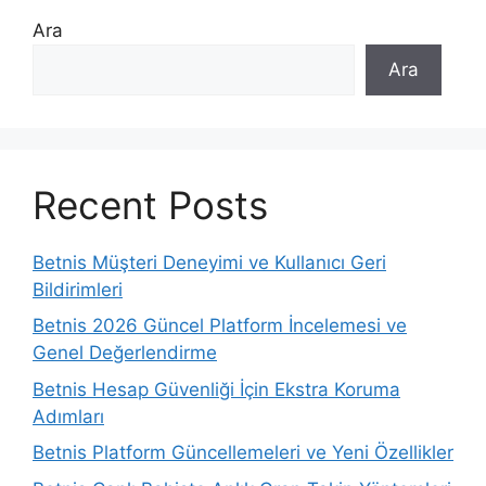
Ara
Ara
Recent Posts
Betnis Müşteri Deneyimi ve Kullanıcı Geri
Bildirimleri
Betnis 2026 Güncel Platform İncelemesi ve
Genel Değerlendirme
Betnis Hesap Güvenliği İçin Ekstra Koruma
Adımları
Betnis Platform Güncellemeleri ve Yeni Özellikler