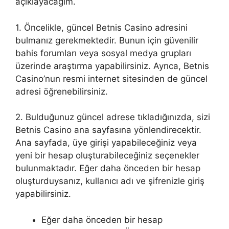
açıklayacağım.
1. Öncelikle, güncel Betnis Casino adresini
bulmanız gerekmektedir. Bunun için güvenilir
bahis forumları veya sosyal medya grupları
üzerinde araştırma yapabilirsiniz. Ayrıca, Betnis
Casino’nun resmi internet sitesinden de güncel
adresi öğrenebilirsiniz.
2. Bulduğunuz güncel adrese tıkladığınızda, sizi
Betnis Casino ana sayfasına yönlendirecektir.
Ana sayfada, üye girişi yapabileceğiniz veya
yeni bir hesap oluşturabileceğiniz seçenekler
bulunmaktadır. Eğer daha önceden bir hesap
oluşturduysanız, kullanıcı adı ve şifrenizle giriş
yapabilirsiniz.
Eğer daha önceden bir hesap