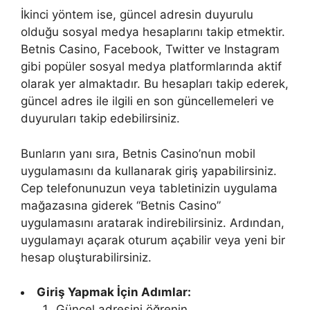
İkinci yöntem ise, güncel adresin duyurulu
olduğu sosyal medya hesaplarını takip etmektir.
Betnis Casino, Facebook, Twitter ve Instagram
gibi popüler sosyal medya platformlarında aktif
olarak yer almaktadır. Bu hesapları takip ederek,
güncel adres ile ilgili en son güncellemeleri ve
duyuruları takip edebilirsiniz.
Bunların yanı sıra, Betnis Casino’nun mobil
uygulamasını da kullanarak giriş yapabilirsiniz.
Cep telefonunuzun veya tabletinizin uygulama
mağazasına giderek “Betnis Casino”
uygulamasını aratarak indirebilirsiniz. Ardından,
uygulamayı açarak oturum açabilir veya yeni bir
hesap oluşturabilirsiniz.
Giriş Yapmak İçin Adımlar:
Güncel adresini öğrenin.