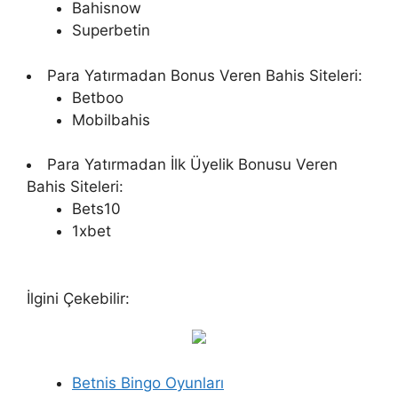
Bahisnow
Superbetin
Para Yatırmadan Bonus Veren Bahis Siteleri:
Betboo
Mobilbahis
Para Yatırmadan İlk Üyelik Bonusu Veren
Bahis Siteleri:
Bets10
1xbet
İlgini Çekebilir:
Betnis Bingo Oyunları