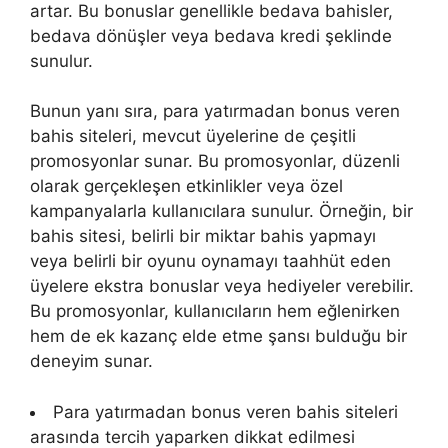
artar. Bu bonuslar genellikle bedava bahisler,
bedava dönüşler veya bedava kredi şeklinde
sunulur.
Bunun yanı sıra, para yatırmadan bonus veren
bahis siteleri, mevcut üyelerine de çeşitli
promosyonlar sunar. Bu promosyonlar, düzenli
olarak gerçekleşen etkinlikler veya özel
kampanyalarla kullanıcılara sunulur. Örneğin, bir
bahis sitesi, belirli bir miktar bahis yapmayı
veya belirli bir oyunu oynamayı taahhüt eden
üyelere ekstra bonuslar veya hediyeler verebilir.
Bu promosyonlar, kullanıcıların hem eğlenirken
hem de ek kazanç elde etme şansı bulduğu bir
deneyim sunar.
Para yatırmadan bonus veren bahis siteleri
arasında tercih yaparken dikkat edilmesi