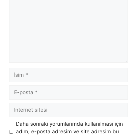
İsim
E-
posta
İnternet
sitesi
Daha sonraki yorumlarımda kullanılması için
adım, e-posta adresim ve site adresim bu