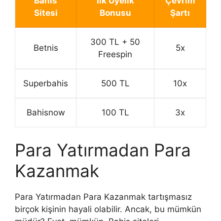
Bahis
İlk Üyelik
Çevrim
Sitesi
Bonusu
Şartı
300 TL + 50
Betnis
5x
Freespin
Superbahis
500 TL
10x
Bahisnow
100 TL
3x
Para Yatırmadan Para
Kazanmak
Para Yatırmadan Para Kazanmak tartışmasız
birçok kişinin hayali olabilir. Ancak, bu mümkün