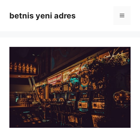
İçeriğe
atla
betnis yeni adres
Menü