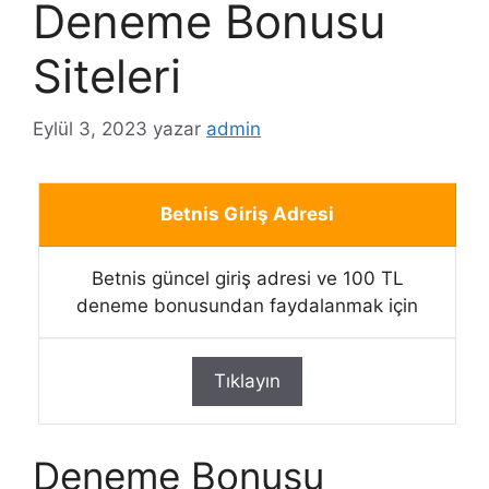
Deneme Bonusu
Siteleri
Eylül 3, 2023
yazar
admin
Betnis Giriş Adresi
Betnis güncel giriş adresi ve 100 TL
deneme bonusundan faydalanmak için
Tıklayın
Deneme Bonusu