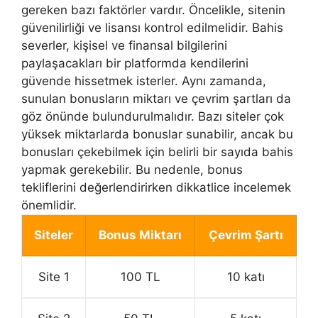
gereken bazı faktörler vardır. Öncelikle, sitenin
güvenilirliği ve lisansı kontrol edilmelidir. Bahis
severler, kişisel ve finansal bilgilerini
paylaşacakları bir platformda kendilerini
güvende hissetmek isterler. Aynı zamanda,
sunulan bonusların miktarı ve çevrim şartları da
göz önünde bulundurulmalıdır. Bazı siteler çok
yüksek miktarlarda bonuslar sunabilir, ancak bu
bonusları çekebilmek için belirli bir sayıda bahis
yapmak gerekebilir. Bu nedenle, bonus
tekliflerini değerlendirirken dikkatlice incelemek
önemlidir.
Siteler
Bonus Miktarı
Çevrim Şartı
Site 1
100 TL
10 katı