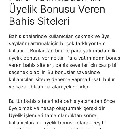
Üyelik Bonusu Veren
Bahis Siteleri
Bahis sitelerinde kullanıcıları çekmek ve üye
sayılarını artırmak için birçok farklı yöntem
kullanılır. Bunlardan biri de para yatırmadan ilk
üyelik bonusu vermektir. Para yatırmadan bonus
veren bahis siteleri, bahis severler için cazip bir
seçenek olabilir. Bu bonuslar sayesinde
kullanıcılar, sitede deneme yapma fırsatı bulur
ve kazandıkları paraları çekebilirler.
Bu tür bahis sitelerinde bahis yapmadan önce
üye olmak ve hesap oluşturmak gereklidir.
Üyelik işlemleri tamamlandıktan sonra,
kullanıcılara ilk üyelik bonusu olarak çeşitli