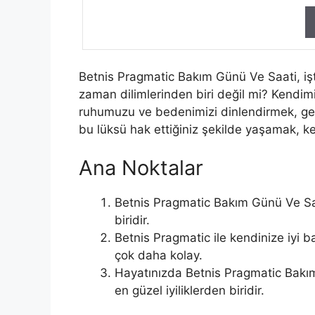
Betnis Pragmatic Bakım Günü Ve Saati, i
zaman dilimlerinden biri değil mi? Kendi
ruhumuzu ve bedenimizi dinlendirmek, gerç
bu lüksü hak ettiğiniz şekilde yaşamak, ken
Ana Noktalar
Betnis Pragmatic Bakım Günü Ve Saa
biridir.
Betnis Pragmatic ile kendinize iyi 
çok daha kolay.
Hayatınızda Betnis Pragmatic Bakım
en güzel iyiliklerden biridir.