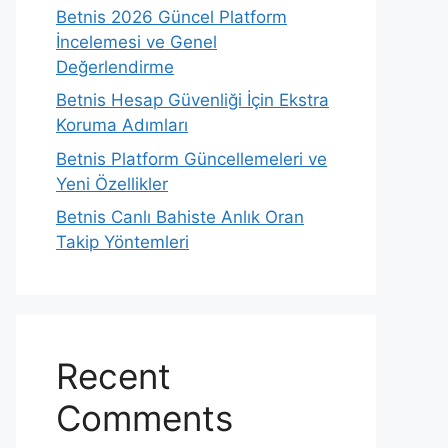
Betnis 2026 Güncel Platform
İncelemesi ve Genel
Değerlendirme
Betnis Hesap Güvenliği İçin Ekstra
Koruma Adımları
Betnis Platform Güncellemeleri ve
Yeni Özellikler
Betnis Canlı Bahiste Anlık Oran
Takip Yöntemleri
Recent
Comments