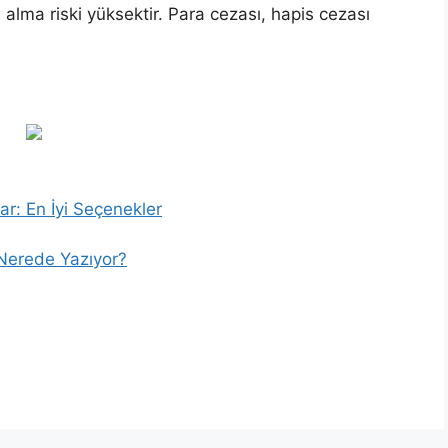
alma riski yüksektir. Para cezası, hapis cezası
ar: En İyi Seçenekler
 Nerede Yazıyor?