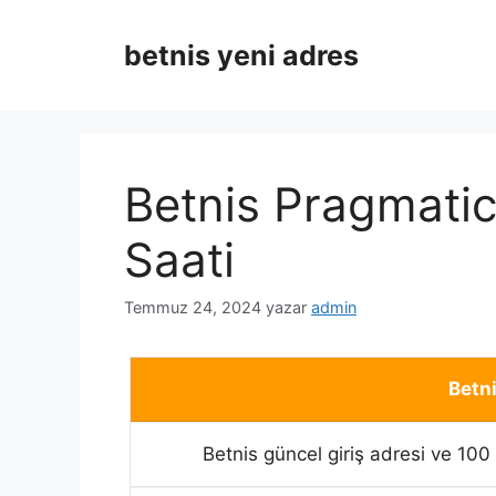
İçeriğe
atla
betnis yeni adres
Betnis Pragmati
Saati
Temmuz 24, 2024
yazar
admin
Betni
Betnis güncel giriş adresi ve 1