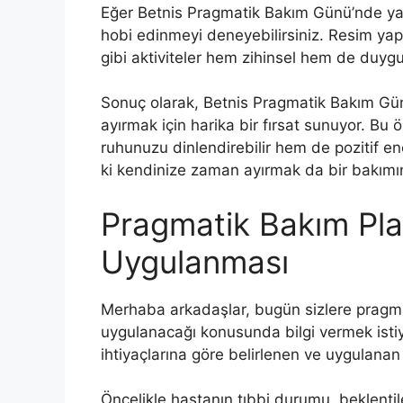
Eğer Betnis Pragmatik Bakım Günü’nde yap
hobi edinmeyi deneyebilirsiniz. Resim ya
gibi aktiviteler hem zihinsel hem de duygusa
Sonuç olarak, Betnis Pragmatik Bakım Gü
ayırmak için harika bir fırsat sunuyor. B
ruhunuzu dinlendirebilir hem de pozitif en
ki kendinize zaman ayırmak da bir bakımın
Pragmatik Bakım Pla
Uygulanması
Merhaba arkadaşlar, bugün sizlere pragmat
uygulanacağı konusunda bilgi vermek isti
ihtiyaçlarına göre belirlenen ve uygulanan
Öncelikle hastanın tıbbi durumu, beklentile