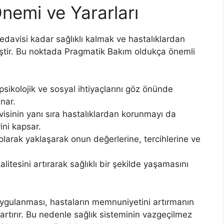
nemi ve Yararları
edavisi kadar sağlıklı kalmak ve hastalıklardan
ştir. Bu noktada Pragmatik Bakım oldukça önemli
psikolojik ve sosyal ihtiyaçlarını göz önünde
nar.
visinin yanı sıra hastalıklardan korunmayı da
ini kapsar.
larak yaklaşarak onun değerlerine, tercihlerine ve
tesini artırarak sağlıklı bir şekilde yaşamasını
uygulanması, hastaların memnuniyetini artırmanın
e artırır. Bu nedenle sağlık sisteminin vazgeçilmez