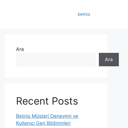
betnis
Ara
Ara
Recent Posts
Betnis Müşteri Deneyimi ve
Kullanıcı Geri Bildirimleri