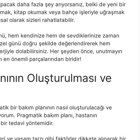
acak daha fazla şey arıyorsanız, belki de yeni bir
pmak, kitap okumak veya bahçe işleriyle uğraşmak
l olarak sizleri rahatlatabilir.
nü, hem kendinize hem de sevdiklerinize zaman
u özel günü doğru şekilde değerlendirerek hem
erjiyle dolabilirsiniz. Her şeyden önce, unutmayın
 en önemli parçalarından biridir!
nının Oluşturulması ve
ik bir bakım planının nasıl oluşturulacağı ve
yorum. Pragmatik bakım planı, hastanın
 bir tedavi yöntemidir.
ri ve yaşam tarzı gibi faktörler dikkate alınarak bir