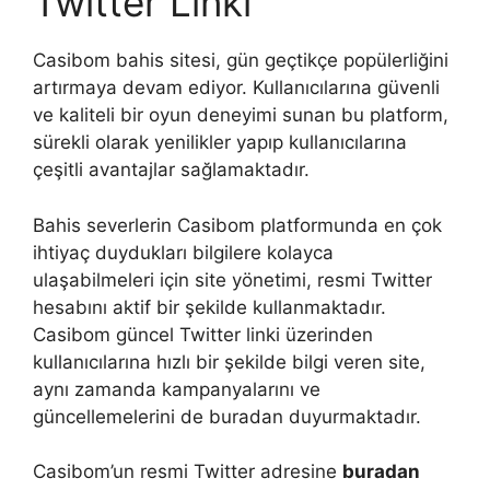
Twitter Linki
Casibom bahis sitesi, gün geçtikçe popülerliğini
artırmaya devam ediyor. Kullanıcılarına güvenli
ve kaliteli bir oyun deneyimi sunan bu platform,
sürekli olarak yenilikler yapıp kullanıcılarına
çeşitli avantajlar sağlamaktadır.
Bahis severlerin Casibom platformunda en çok
ihtiyaç duydukları bilgilere kolayca
ulaşabilmeleri için site yönetimi, resmi Twitter
hesabını aktif bir şekilde kullanmaktadır.
Casibom güncel Twitter linki üzerinden
kullanıcılarına hızlı bir şekilde bilgi veren site,
aynı zamanda kampanyalarını ve
güncellemelerini de buradan duyurmaktadır.
Casibom’un resmi Twitter adresine
buradan