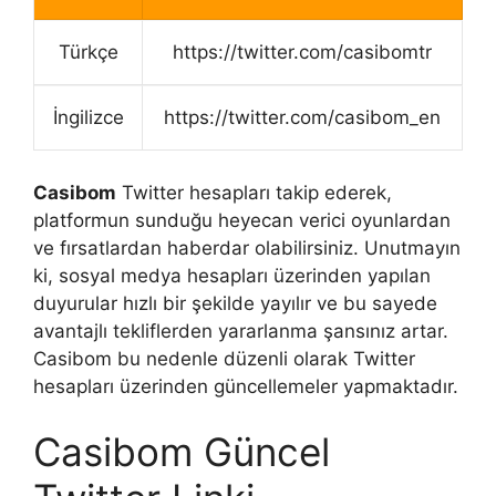
Türkçe
https://twitter.com/casibomtr
İngilizce
https://twitter.com/casibom_en
Casibom
Twitter hesapları takip ederek,
platformun sunduğu heyecan verici oyunlardan
ve fırsatlardan haberdar olabilirsiniz. Unutmayın
ki, sosyal medya hesapları üzerinden yapılan
duyurular hızlı bir şekilde yayılır ve bu sayede
avantajlı tekliflerden yararlanma şansınız artar.
Casibom bu nedenle düzenli olarak Twitter
hesapları üzerinden güncellemeler yapmaktadır.
Casibom Güncel