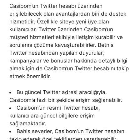
Casibom’un Twitter hesabı üzerinden
erişilebilecek olan avantajlardan biri de destek
hizmetidir. Özellikle siteye yeni üye olan
kullanıcılar, Twitter üzerinden Casibom’un
müşteri hizmetleri ekibiyle iletişim kurabilir ve
sorularını çözüme kavuşturabilirler. Betnis
Twitter hesabından yapılan duyurular,
kampanyalar ve bonuslar hakkında detaylı bilgi
almak için de Casibom’un Twitter hesabını takip
etmek önemlidir.
Bu güncel Twitter adresi aracılığıyla,
Casibom’a hızlı bir şekilde erişim sağlanabilir.
Casibom’un resmi Twitter hesabı,
kullanıcılara güncel bilgilere erişim
sağlamaktadır.
Bahis severler, Casibom’un Twitter hesabını
takip ederek özel tekliflerden yararlanabilir.