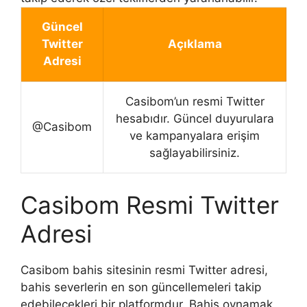
Güncel
Twitter
Açıklama
Adresi
Casibom’un resmi Twitter
hesabıdır. Güncel duyurulara
@Casibom
ve kampanyalara erişim
sağlayabilirsiniz.
Casibom Resmi Twitter
Adresi
Casibom bahis sitesinin resmi Twitter adresi,
bahis severlerin en son güncellemeleri takip
edebilecekleri bir platformdur. Bahis oynamak