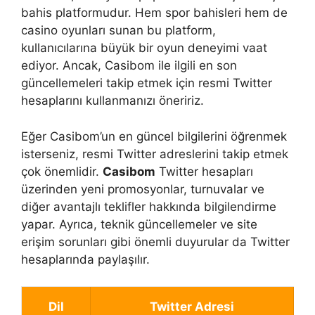
bahis platformudur. Hem spor bahisleri hem de
casino oyunları sunan bu platform,
kullanıcılarına büyük bir oyun deneyimi vaat
ediyor. Ancak, Casibom ile ilgili en son
güncellemeleri takip etmek için resmi Twitter
hesaplarını kullanmanızı öneririz.
Eğer Casibom’un en güncel bilgilerini öğrenmek
isterseniz, resmi Twitter adreslerini takip etmek
çok önemlidir.
Casibom
Twitter hesapları
üzerinden yeni promosyonlar, turnuvalar ve
diğer avantajlı teklifler hakkında bilgilendirme
yapar. Ayrıca, teknik güncellemeler ve site
erişim sorunları gibi önemli duyurular da Twitter
hesaplarında paylaşılır.
Dil
Twitter Adresi