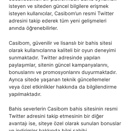
isteyen ve siteden güncel bilgilere erişmek
isteyen kullanıcılar, Casibom’un resmi Twitter
adresini takip ederek tüm yeni gelişmeleri
anında öğrenebilirler.
Casibom, güvenilir ve lisanslı bir bahis sitesi
olarak kullanıcılarına kaliteli bir oyun deneyimi
sunmaktadır. Twitter adresinde yapılan
paylaşımlar, sitenin güncel kampanyalarını,
bonuslarını ve promosyonlarını duyurmaktadır.
Ayrıca sitede yaşanan teknik güncellemeler
veya özel etkinlikler hakkında da bilgilendirme
yapılmaktadır.
Bahis severlerin Casibom bahis sitesinin resmi
Twitter adresini takip etmesinin bir diğer
avantajı ise, siteye özel olarak sunulan bonuslar
ve indirimler hakkında bilgi sahibi