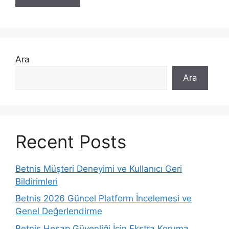
Ara
Ara
Recent Posts
Betnis Müşteri Deneyimi ve Kullanıcı Geri
Bildirimleri
Betnis 2026 Güncel Platform İncelemesi ve
Genel Değerlendirme
Betnis Hesap Güvenliği İçin Ekstra Koruma