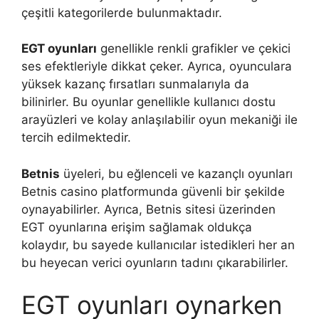
çeşitli kategorilerde bulunmaktadır.
EGT oyunları
genellikle renkli grafikler ve çekici
ses efektleriyle dikkat çeker. Ayrıca, oyunculara
yüksek kazanç fırsatları sunmalarıyla da
bilinirler. Bu oyunlar genellikle kullanıcı dostu
arayüzleri ve kolay anlaşılabilir oyun mekaniği ile
tercih edilmektedir.
Betnis
üyeleri, bu eğlenceli ve kazançlı oyunları
Betnis casino platformunda güvenli bir şekilde
oynayabilirler. Ayrıca, Betnis sitesi üzerinden
EGT oyunlarına erişim sağlamak oldukça
kolaydır, bu sayede kullanıcılar istedikleri her an
bu heyecan verici oyunların tadını çıkarabilirler.
EGT oyunları oynarken