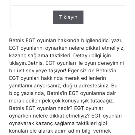
Tıklayın
Betnis EGT oyunları hakkında bilgilendirici yazı.
EGT oyunlarını oynarken nelere dikkat etmeliyiz,
kazanç sağlama taktikleri. Detaylı bilgi için
tıklayın.Betnis, EGT oyunları ile oyun deneyimini
bir üst seviyeye taşıyor! Eğer siz de Betnis’in
EGT oyunları hakkında merak edilenlerin
yanıtlarını arıyorsanız, doğru adrestesiniz. Bu
blog yazısında, Betnis’in EGT oyunlarına dair
merak edilen pek çok konuya ışık tutacağız.
Betnis EGT oyunları nedir? EGT oyunları
oynarken nelere dikkat etmeliyiz? EGT oyunları
oynayarak kazanç sağlama taktikleri gibi
konuları ele alarak adım adım bilgi vermek