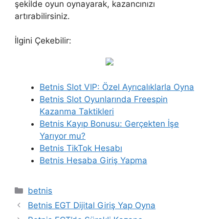
şekilde oyun oynayarak, kazancınızı
artırabilirsiniz.
İlgini Çekebilir:
Betnis Slot VIP: Özel Ayrıcalıklarla Oyna
Betnis Slot Oyunlarında Freespin
Kazanma Taktikleri
Betnis Kayıp Bonusu: Gerçekten İşe
Yarıyor mu?
Betnis TikTok Hesabı
Betnis Hesaba Giriş Yapma
Kategoriler
betnis
Betnis EGT Dijital Giriş Yap Oyna