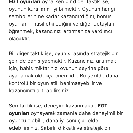
EGT oyunları
oynarken bir diğer taktik ise,
oyunun kurallarını iyi bilmektir. Oyunun hangi
sembollerin ne kadar kazandırdığını, bonus
oyunlarını nasıl etkilediğini ve diğer detayları
öğrenmek, kazancınızı artırmanıza yardımcı
olacaktır.
Bir diğer taktik ise, oyun sırasında stratejik bir
şekilde bahis yapmaktır. Kazancınızı artırmak
için, bahis miktarınızı oyunun seyrine göre
ayarlamak oldukça önemlidir. Bu şekilde daha
kontrolü bir oyun stili benimseyebilir ve
kazancınızı artırabilirsiniz.
Son taktik ise, deneyim kazanmaktır.
EGT
oyunları
oynayarak zamanla daha deneyimli bir
oyuncu olabilir, daha iyi sonuçlar elde
edebilirsiniz. Sabırlı, dikkatli ve stratejik bir