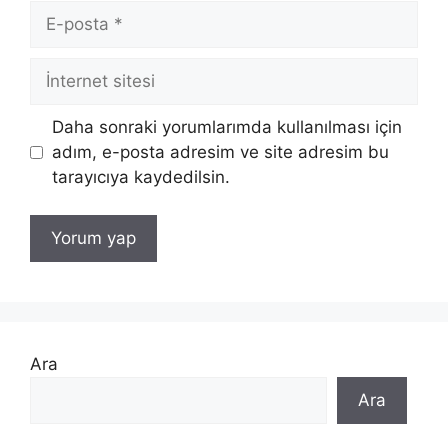
E-
posta
İnternet
sitesi
Daha sonraki yorumlarımda kullanılması için
adım, e-posta adresim ve site adresim bu
tarayıcıya kaydedilsin.
Ara
Ara