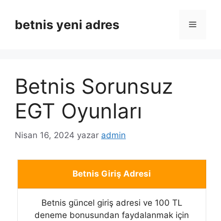
İçeriğe
atla
betnis yeni adres
Menü
Betnis Sorunsuz
EGT Oyunları
Nisan 16, 2024
yazar
admin
Betnis Giriş Adresi
Betnis güncel giriş adresi ve 100 TL
deneme bonusundan faydalanmak için