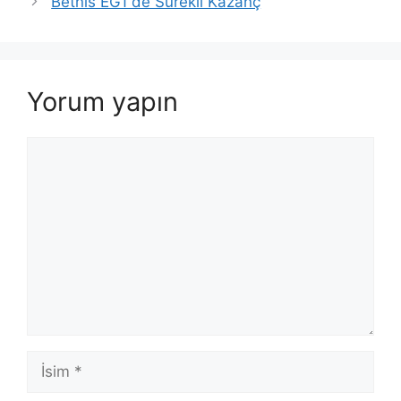
Betnis EGT’de Sürekli Kazanç
Yorum yapın
Yorum
İsim