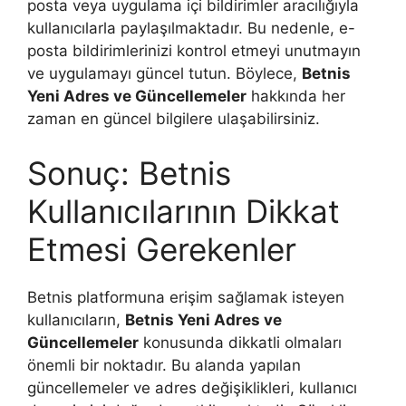
posta veya uygulama içi bildirimler aracılığıyla
kullanıcılarla paylaşılmaktadır. Bu nedenle, e-
posta bildirimlerinizi kontrol etmeyi unutmayın
ve uygulamayı güncel tutun. Böylece,
Betnis
Yeni Adres ve Güncellemeler
hakkında her
zaman en güncel bilgilere ulaşabilirsiniz.
Sonuç: Betnis
Kullanıcılarının Dikkat
Etmesi Gerekenler
Betnis platformuna erişim sağlamak isteyen
kullanıcıların,
Betnis Yeni Adres ve
Güncellemeler
konusunda dikkatli olmaları
önemli bir noktadır. Bu alanda yapılan
güncellemeler ve adres değişiklikleri, kullanıcı