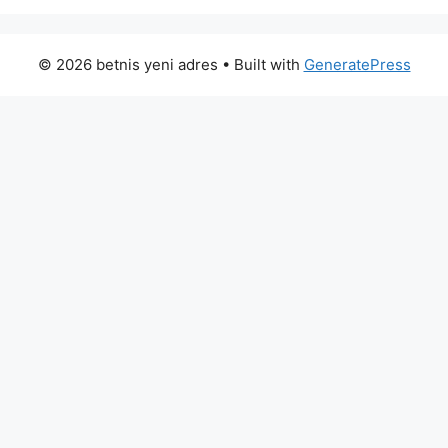
© 2026 betnis yeni adres
• Built with
GeneratePress