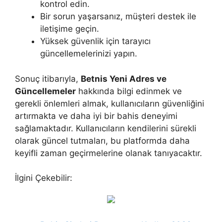
kontrol edin.
Bir sorun yaşarsanız, müşteri destek ile
iletişime geçin.
Yüksek güvenlik için tarayıcı
güncellemelerinizi yapın.
Sonuç itibarıyla,
Betnis Yeni Adres ve
Güncellemeler
hakkında bilgi edinmek ve
gerekli önlemleri almak, kullanıcıların güvenliğini
artırmakta ve daha iyi bir bahis deneyimi
sağlamaktadır. Kullanıcıların kendilerini sürekli
olarak güncel tutmaları, bu platformda daha
keyifli zaman geçirmelerine olanak tanıyacaktır.
İlgini Çekebilir: