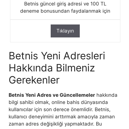
Betnis güncel giriş adresi ve 100 TL
deneme bonusundan faydalanmak için
Tıklayın
Betnis Yeni Adresleri
Hakkında Bilmeniz
Gerekenler
Betnis Yeni Adres ve Güncellemeler
hakkında
bilgi sahibi olmak, online bahis dünyasında
kullanıcılar için son derece önemlidir. Betnis,
kullanıcı deneyimini arttırmak amacıyla zaman
zaman adres değişikliği yapmaktadır. Bu