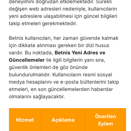
deneyimini doğrudan etkilemektedir. Sürekli
değişen web adresleri nedeniyle, kullanıcıların
yeni adreslere ulaşabilmesi için güncel bilgileri
takip etmeleri gerekmektedir.
Betnis kullanıcıları, her zaman güvende kalmak
için dikkate alınması gereken bir dizi husus
vardır. Bu noktada,
Betnis Yeni Adres ve
Güncellemeler
ile ilgili bilgilerin yanı sıra,
güvenlik önlemleri de göz önünde
bulundurulmalıdır. Kullanıcıların resmi sosyal
medya hesaplarını ve e-posta bültenlerini takip
etmeleri, en son güncellemelerden haberdar
olmalarını sağlayacaktır.
Önerilen
Hizmet
Açıklama
Eylem