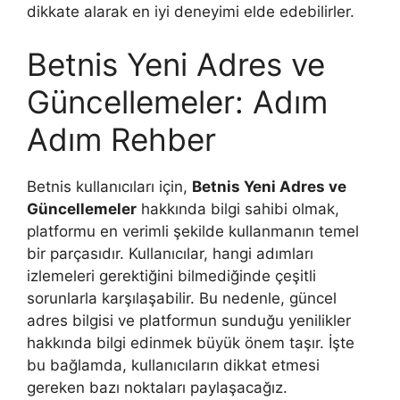
dikkate alarak en iyi deneyimi elde edebilirler.
Betnis Yeni Adres ve
Güncellemeler: Adım
Adım Rehber
Betnis kullanıcıları için,
Betnis Yeni Adres ve
Güncellemeler
hakkında bilgi sahibi olmak,
platformu en verimli şekilde kullanmanın temel
bir parçasıdır. Kullanıcılar, hangi adımları
izlemeleri gerektiğini bilmediğinde çeşitli
sorunlarla karşılaşabilir. Bu nedenle, güncel
adres bilgisi ve platformun sunduğu yenilikler
hakkında bilgi edinmek büyük önem taşır. İşte
bu bağlamda, kullanıcıların dikkat etmesi
gereken bazı noktaları paylaşacağız.