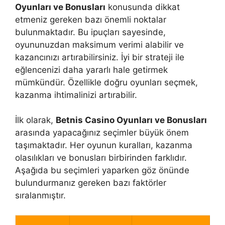
Oyunları ve Bonusları
konusunda dikkat
etmeniz gereken bazı önemli noktalar
bulunmaktadır. Bu ipuçları sayesinde,
oyununuzdan maksimum verimi alabilir ve
kazancınızı artırabilirsiniz. İyi bir strateji ile
eğlencenizi daha yararlı hale getirmek
mümkündür. Özellikle doğru oyunları seçmek,
kazanma ihtimalinizi artırabilir.
İlk olarak,
Betnis Casino Oyunları ve Bonusları
arasında yapacağınız seçimler büyük önem
taşımaktadır. Her oyunun kuralları, kazanma
olasılıkları ve bonusları birbirinden farklıdır.
Aşağıda bu seçimleri yaparken göz önünde
bulundurmanız gereken bazı faktörler
sıralanmıştır.