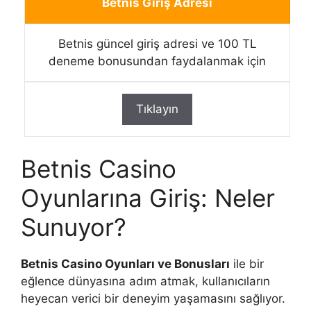
Betnis Giriş Adresi
Betnis güncel giriş adresi ve 100 TL
deneme bonusundan faydalanmak için
Tıklayın
Betnis Casino
Oyunlarına Giriş: Neler
Sunuyor?
Betnis Casino Oyunları ve Bonusları
ile bir
eğlence dünyasına adım atmak, kullanıcıların
heyecan verici bir deneyim yaşamasını sağlıyor.