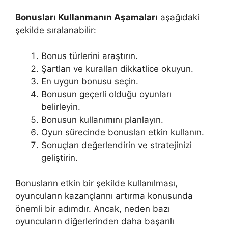
Bonusları Kullanmanın Aşamaları
aşağıdaki
şekilde sıralanabilir:
Bonus türlerini araştırın.
Şartları ve kuralları dikkatlice okuyun.
En uygun bonusu seçin.
Bonusun geçerli olduğu oyunları
belirleyin.
Bonusun kullanımını planlayın.
Oyun sürecinde bonusları etkin kullanın.
Sonuçları değerlendirin ve stratejinizi
geliştirin.
Bonusların etkin bir şekilde kullanılması,
oyuncuların kazançlarını artırma konusunda
önemli bir adımdır. Ancak, neden bazı
oyuncuların diğerlerinden daha başarılı