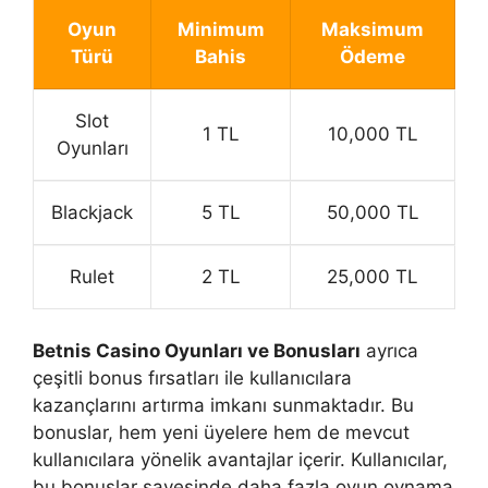
Oyun
Minimum
Maksimum
Türü
Bahis
Ödeme
Slot
1 TL
10,000 TL
Oyunları
Blackjack
5 TL
50,000 TL
Rulet
2 TL
25,000 TL
Betnis Casino Oyunları ve Bonusları
ayrıca
çeşitli bonus fırsatları ile kullanıcılara
kazançlarını artırma imkanı sunmaktadır. Bu
bonuslar, hem yeni üyelere hem de mevcut
kullanıcılara yönelik avantajlar içerir. Kullanıcılar,
bu bonuslar sayesinde daha fazla oyun oynama