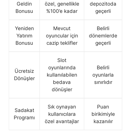
Geldin
özel, genellikle
depozitoda
Bonusu
%100’e kadar
geçerli
Yeniden
Mevcut
Belirli
Yatırım
oyuncular için
dönemlerde
Bonusu
cazip teklifler
geçerli
Slot
oyunlarında
Belirli
Ücretsiz
kullanılabilen
oyunlarla
Dönüşler
bedava
sınırlıdır
dönüşler
Sık oynayan
Puan
Sadakat
kullanıcılara
birikimiyle
Programı
özel avantajlar
kazanılır