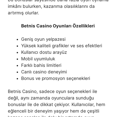
imkânı bulurken, kazanma olasılıklarını da
artırmış olurlar.
Betnis Casino Oyunları Özellikleri
Geniş oyun yelpazesi
Yüksek kaliteli grafikler ve ses efektleri
Kullanıcı dostu arayüz
Mobil uyumluluk
Farklı bahis limitleri
Canlı casino deneyimi
Bonus ve promosyon seçenekleri
Betnis Casino, sadece oyun seçenekleri ile
değil, aynı zamanda oyunculara sunduğu
bonuslar ile de dikkat çekiyor. Kullanıcılar, hem
eğlenceli bir deneyim yaşıyor hem de çeşitli