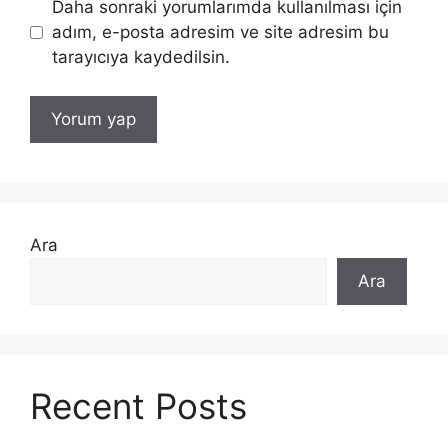
Daha sonraki yorumlarımda kullanılması için
adım, e-posta adresim ve site adresim bu
tarayıcıya kaydedilsin.
Ara
Ara
Recent Posts