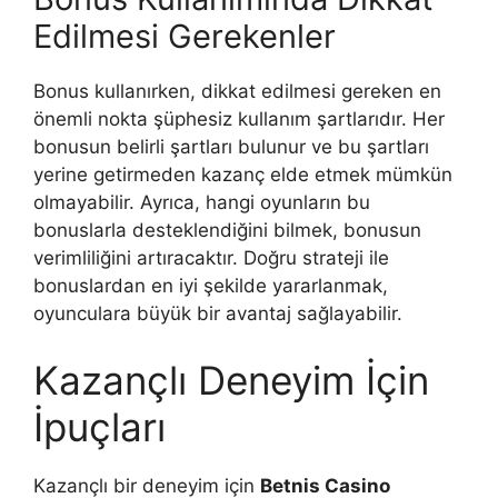
Edilmesi Gerekenler
Bonus kullanırken, dikkat edilmesi gereken en
önemli nokta şüphesiz kullanım şartlarıdır. Her
bonusun belirli şartları bulunur ve bu şartları
yerine getirmeden kazanç elde etmek mümkün
olmayabilir. Ayrıca, hangi oyunların bu
bonuslarla desteklendiğini bilmek, bonusun
verimliliğini artıracaktır. Doğru strateji ile
bonuslardan en iyi şekilde yararlanmak,
oyunculara büyük bir avantaj sağlayabilir.
Kazançlı Deneyim İçin
İpuçları
Kazançlı bir deneyim için
Betnis Casino