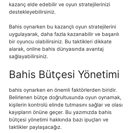
kazanç elde edebilir ve oyun stratejilerinizi
destekleyebilirsiniz.
Bahis oynarken bu kazançlı oyun stratejilerini
uygulayarak, daha fazla kazanabilir ve başarılı
bir oyuncu olabilirsiniz. Bu taktikleri dikkate
alarak, online bahis dünyasında avantaj
sağlayabilirsiniz.
Bahis Bütçesi Yönetimi
bahis oynarken en önemli faktörlerden biridir.
Belirlenen bütçe doğrultusunda oyun oynamak,
kişilerin kontrolü elinde tutmasını sağlar ve olası
kayıpların önüne geçer. Bu yazımızda bahis
bütçesi yönetimi hakkında bazı ipuçları ve
taktikler paylaşacağız.