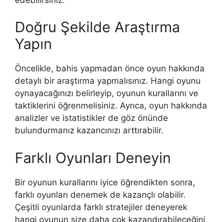
Doğru Şekilde Araştırma
Yapın
Öncelikle, bahis yapmadan önce oyun hakkında
detaylı bir araştırma yapmalısınız. Hangi oyunu
oynayacağınızı belirleyip, oyunun kurallarını ve
taktiklerini öğrenmelisiniz. Ayrıca, oyun hakkında
analizler ve istatistikler de göz önünde
bulundurmanız kazancınızı arttırabilir.
Farklı Oyunları Deneyin
Bir oyunun kurallarını iyice öğrendikten sonra,
farklı oyunları denemek de kazançlı olabilir.
Çeşitli oyunlarda farklı stratejiler deneyerek
hangi oyunun size daha çok kazandırabileceğini