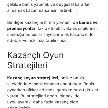
şekilde bahis yapmak ve duygusal kararlar
almamak kazanma şansını artırabilir.
Bir diğer kazanç arttırma yöntemi de
bonus ve
promosyonlar
ı takip etmektir. Bahis sitelerinin
sunduğu bonuslar sayesinde ek kazanç elde
edebilir ve riski azaltabilirsiniz.
Kazançlı Oyun
Stratejileri
Kazançlı oyun stratejileri
, online bahis
sitelerinde başarılı olmanın anahtarıdır. Bahis
oynarken dikkat edilmesi gereken bazı taktikler
vardır. Bu stratejileri doğru bir şekilde
uygulayarak, daha fazla kazanç elde
edebilirsiniz.