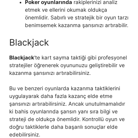
Poker oyunlarında
rakiplerinizi analiz
etmek ve ellerini okumak oldukça
önemlidir. Sabırlı ve stratejik bir oyun tarzı
benimsemek kazanma şansınızı artırabilir.
Blackjack
Blackjack
‘te kart sayma taktiği gibi profesyonel
stratejiler öğrenerek oyununuzu geliştirebilir ve
kazanma şansınızı artırabilirsiniz.
Bu ve benzeri oyunlarda kazanma taktiklerini
uygulayarak daha fazla kazanç elde etme
şansınızı artırabilirsiniz. Ancak unutulmamalıdır
ki bahis oyunlarında şansın yanı sıra bilgi ve
strateji de oldukça önemlidir. Kontrollü oyun ve
doğru taktiklerle daha başarılı sonuçlar elde
edebilirsiniz.