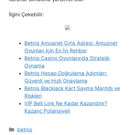
İlgini Çekebilir:
Betnis Amusnet Giriş Adresi: Amusnet
Oyunları İçin En İyi Rehber
Betnis Casino Oyunlarında Stratejik
Oynama
Betnis Hesap Doğrulama Adımları:
Güvenli ve Hızlı Onaylama
Betnis Blackjack Kart Sayma Mantığı ve
Riskleri
VIP Bell Link Ne Kadar Kazandırır?
Kazanç Potansiyeli
Kategoriler
betnis