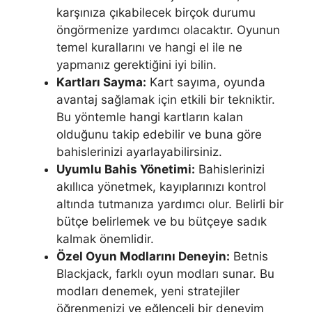
karşınıza çıkabilecek birçok durumu
öngörmenize yardımcı olacaktır. Oyunun
temel kurallarını ve hangi el ile ne
yapmanız gerektiğini iyi bilin.
Kartları Sayma:
Kart sayıma, oyunda
avantaj sağlamak için etkili bir tekniktir.
Bu yöntemle hangi kartların kalan
olduğunu takip edebilir ve buna göre
bahislerinizi ayarlayabilirsiniz.
Uyumlu Bahis Yönetimi:
Bahislerinizi
akıllıca yönetmek, kayıplarınızı kontrol
altında tutmanıza yardımcı olur. Belirli bir
bütçe belirlemek ve bu bütçeye sadık
kalmak önemlidir.
Özel Oyun Modlarını Deneyin:
Betnis
Blackjack, farklı oyun modları sunar. Bu
modları denemek, yeni stratejiler
öğrenmenizi ve eğlenceli bir deneyim