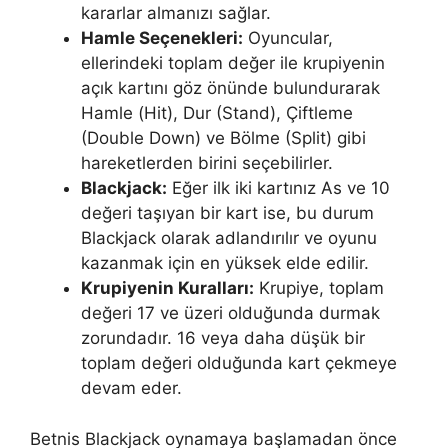
kararlar almanızı sağlar.
Hamle Seçenekleri:
Oyuncular,
ellerindeki toplam değer ile krupiyenin
açık kartını göz önünde bulundurarak
Hamle (Hit), Dur (Stand), Çiftleme
(Double Down) ve Bölme (Split) gibi
hareketlerden birini seçebilirler.
Blackjack:
Eğer ilk iki kartınız As ve 10
değeri taşıyan bir kart ise, bu durum
Blackjack olarak adlandırılır ve oyunu
kazanmak için en yüksek elde edilir.
Krupiyenin Kuralları:
Krupiye, toplam
değeri 17 ve üzeri olduğunda durmak
zorundadır. 16 veya daha düşük bir
toplam değeri olduğunda kart çekmeye
devam eder.
Betnis Blackjack oynamaya başlamadan önce