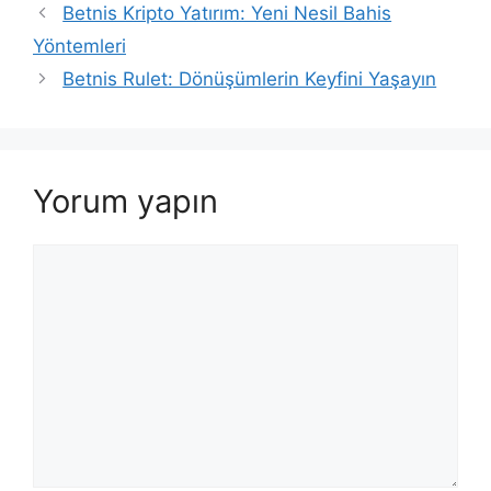
Betnis Kripto Yatırım: Yeni Nesil Bahis
Yöntemleri
Betnis Rulet: Dönüşümlerin Keyfini Yaşayın
Yorum yapın
Yorum