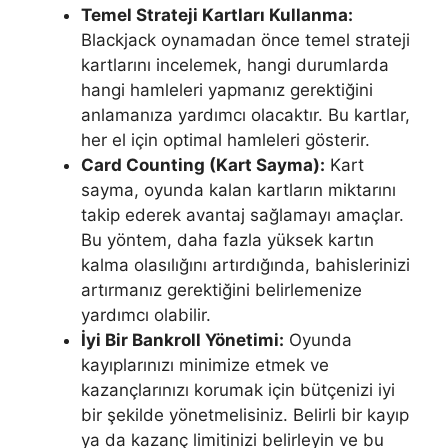
Temel Strateji Kartları Kullanma:
Blackjack oynamadan önce temel strateji
kartlarını incelemek, hangi durumlarda
hangi hamleleri yapmanız gerektiğini
anlamanıza yardımcı olacaktır. Bu kartlar,
her el için optimal hamleleri gösterir.
Card Counting (Kart Sayma):
Kart
sayma, oyunda kalan kartların miktarını
takip ederek avantaj sağlamayı amaçlar.
Bu yöntem, daha fazla yüksek kartın
kalma olasılığını artırdığında, bahislerinizi
artırmanız gerektiğini belirlemenize
yardımcı olabilir.
İyi Bir Bankroll Yönetimi:
Oyunda
kayıplarınızı minimize etmek ve
kazançlarınızı korumak için bütçenizi iyi
bir şekilde yönetmelisiniz. Belirli bir kayıp
ya da kazanç limitinizi belirleyin ve bu