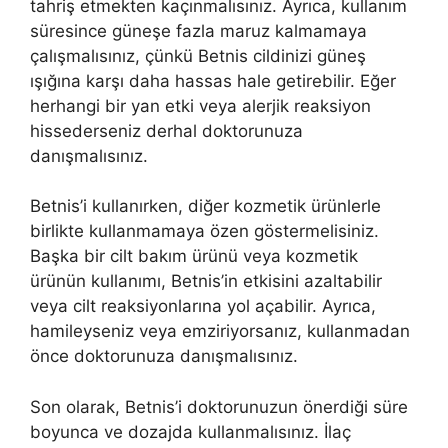
tahriş etmekten kaçınmalısınız. Ayrıca, kullanım
süresince güneşe fazla maruz kalmamaya
çalışmalısınız, çünkü Betnis cildinizi güneş
ışığına karşı daha hassas hale getirebilir. Eğer
herhangi bir yan etki veya alerjik reaksiyon
hissederseniz derhal doktorunuza
danışmalısınız.
Betnis’i kullanırken, diğer kozmetik ürünlerle
birlikte kullanmamaya özen göstermelisiniz.
Başka bir cilt bakım ürünü veya kozmetik
ürünün kullanımı, Betnis’in etkisini azaltabilir
veya cilt reaksiyonlarına yol açabilir. Ayrıca,
hamileyseniz veya emziriyorsanız, kullanmadan
önce doktorunuza danışmalısınız.
Son olarak, Betnis’i doktorunuzun önerdiği süre
boyunca ve dozajda kullanmalısınız. İlaç