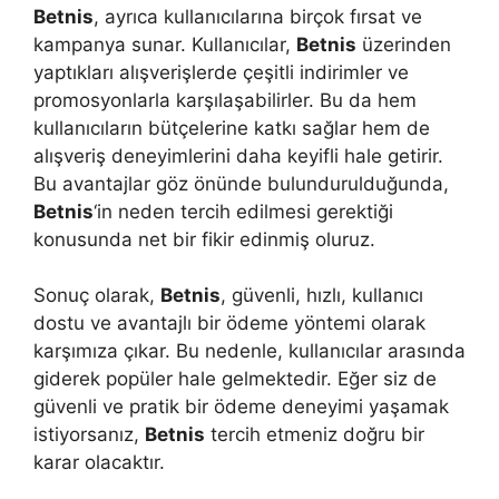
Betnis
, ayrıca kullanıcılarına birçok fırsat ve
kampanya sunar. Kullanıcılar,
Betnis
üzerinden
yaptıkları alışverişlerde çeşitli indirimler ve
promosyonlarla karşılaşabilirler. Bu da hem
kullanıcıların bütçelerine katkı sağlar hem de
alışveriş deneyimlerini daha keyifli hale getirir.
Bu avantajlar göz önünde bulundurulduğunda,
Betnis
‘in neden tercih edilmesi gerektiği
konusunda net bir fikir edinmiş oluruz.
Sonuç olarak,
Betnis
, güvenli, hızlı, kullanıcı
dostu ve avantajlı bir ödeme yöntemi olarak
karşımıza çıkar. Bu nedenle, kullanıcılar arasında
giderek popüler hale gelmektedir. Eğer siz de
güvenli ve pratik bir ödeme deneyimi yaşamak
istiyorsanız,
Betnis
tercih etmeniz doğru bir
karar olacaktır.