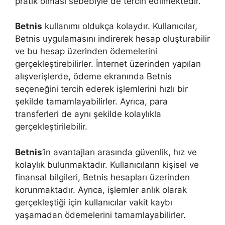
pratik olması sebebiyle de tercih edilmektedir.
Betnis
kullanımı oldukça kolaydır. Kullanıcılar,
Betnis uygulamasını indirerek hesap oluşturabilir
ve bu hesap üzerinden ödemelerini
gerçekleştirebilirler. İnternet üzerinden yapılan
alışverişlerde, ödeme ekranında Betnis
seçeneğini tercih ederek işlemlerini hızlı bir
şekilde tamamlayabilirler. Ayrıca, para
transferleri de aynı şekilde kolaylıkla
gerçekleştirilebilir.
Betnis
‘in avantajları arasında güvenlik, hız ve
kolaylık bulunmaktadır. Kullanıcıların kişisel ve
finansal bilgileri, Betnis hesapları üzerinden
korunmaktadır. Ayrıca, işlemler anlık olarak
gerçekleştiği için kullanıcılar vakit kaybı
yaşamadan ödemelerini tamamlayabilirler.