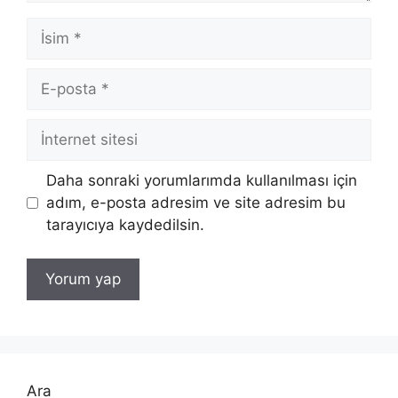
İsim
E-
posta
İnternet
sitesi
Daha sonraki yorumlarımda kullanılması için
adım, e-posta adresim ve site adresim bu
tarayıcıya kaydedilsin.
Ara