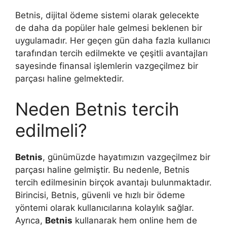
Betnis, dijital ödeme sistemi olarak gelecekte
de daha da popüler hale gelmesi beklenen bir
uygulamadır. Her geçen gün daha fazla kullanıcı
tarafından tercih edilmekte ve çeşitli avantajları
sayesinde finansal işlemlerin vazgeçilmez bir
parçası haline gelmektedir.
Neden Betnis tercih
edilmeli?
Betnis
, günümüzde hayatımızın vazgeçilmez bir
parçası haline gelmiştir. Bu nedenle, Betnis
tercih edilmesinin birçok avantajı bulunmaktadır.
Birincisi, Betnis, güvenli ve hızlı bir ödeme
yöntemi olarak kullanıcılarına kolaylık sağlar.
Ayrıca,
Betnis
kullanarak hem online hem de