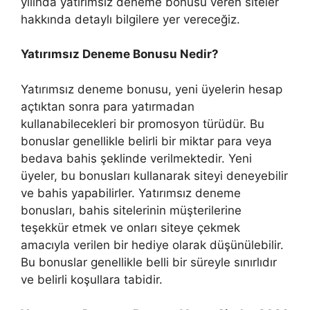
yılında yatırımsız deneme bonusu veren siteler
hakkında detaylı bilgilere yer vereceğiz.
Yatırımsız Deneme Bonusu Nedir?
Yatırımsız deneme bonusu, yeni üyelerin hesap
açtıktan sonra para yatırmadan
kullanabilecekleri bir promosyon türüdür. Bu
bonuslar genellikle belirli bir miktar para veya
bedava bahis şeklinde verilmektedir. Yeni
üyeler, bu bonusları kullanarak siteyi deneyebilir
ve bahis yapabilirler. Yatırımsız deneme
bonusları, bahis sitelerinin müşterilerine
teşekkür etmek ve onları siteye çekmek
amacıyla verilen bir hediye olarak düşünülebilir.
Bu bonuslar genellikle belli bir süreyle sınırlıdır
ve belirli koşullara tabidir.