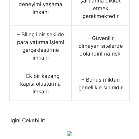
şartlarına dikkat
deneyimi yaşama
etmek
imkanı
gerekmektedir
– Bilinçli bir şekilde
– Güvenilir
para yatırma işlemi
olmayan sitelerde
gerçekleştirme
dolandırılma riski
imkanı
– Ek bir kazanç
– Bonus miktarı
kapısı oluşturma
genellikle sınırlıdır
imkanı
İlgini Çekebilir: