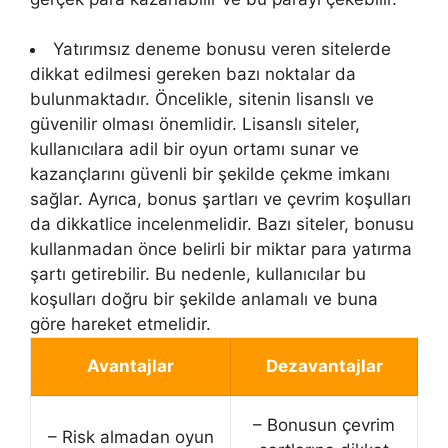
Yatırımsız deneme bonusu veren sitelerde
dikkat edilmesi gereken bazı noktalar da
bulunmaktadır. Öncelikle, sitenin lisanslı ve
güvenilir olması önemlidir. Lisanslı siteler,
kullanıcılara adil bir oyun ortamı sunar ve
kazançlarını güvenli bir şekilde çekme imkanı
sağlar. Ayrıca, bonus şartları ve çevrim koşulları
da dikkatlice incelenmelidir. Bazı siteler, bonusu
kullanmadan önce belirli bir miktar para yatırma
şartı getirebilir. Bu nedenle, kullanıcılar bu
koşulları doğru bir şekilde anlamalı ve buna
göre hareket etmelidir.
Avantajlar
Dezavantajlar
– Bonusun çevrim
– Risk almadan oyun