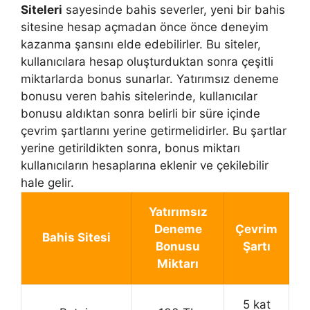
Siteleri
sayesinde bahis severler, yeni bir bahis
sitesine hesap açmadan önce önce deneyim
kazanma şansını elde edebilirler. Bu siteler,
kullanıcılara hesap oluşturduktan sonra çeşitli
miktarlarda bonus sunarlar. Yatırımsız deneme
bonusu veren bahis sitelerinde, kullanıcılar
bonusu aldıktan sonra belirli bir süre içinde
çevrim şartlarını yerine getirmelidirler. Bu şartlar
yerine getirildikten sonra, bonus miktarı
kullanıcıların hesaplarına eklenir ve çekilebilir
hale gelir.
Yatırımsız
Deneme
Çevrim
Bahis Sitesi
Bonusu
Şartı
Miktarı
5 kat