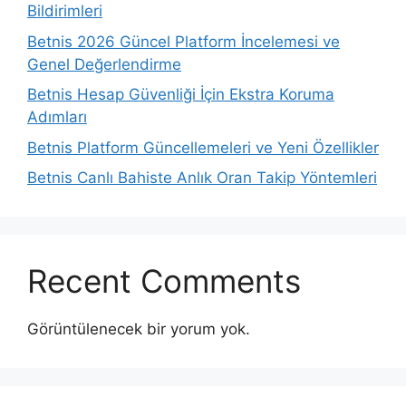
Bildirimleri
Betnis 2026 Güncel Platform İncelemesi ve
Genel Değerlendirme
Betnis Hesap Güvenliği İçin Ekstra Koruma
Adımları
Betnis Platform Güncellemeleri ve Yeni Özellikler
Betnis Canlı Bahiste Anlık Oran Takip Yöntemleri
Recent Comments
Görüntülenecek bir yorum yok.