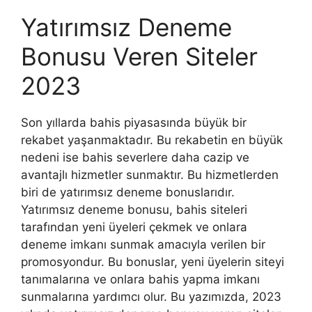
Yatırımsız Deneme
Bonusu Veren Siteler
2023
Son yıllarda bahis piyasasında büyük bir
rekabet yaşanmaktadır. Bu rekabetin en büyük
nedeni ise bahis severlere daha cazip ve
avantajlı hizmetler sunmaktır. Bu hizmetlerden
biri de yatırımsız deneme bonuslarıdır.
Yatırımsız deneme bonusu, bahis siteleri
tarafından yeni üyeleri çekmek ve onlara
deneme imkanı sunmak amacıyla verilen bir
promosyondur. Bu bonuslar, yeni üyelerin siteyi
tanımalarına ve onlara bahis yapma imkanı
sunmalarına yardımcı olur. Bu yazımızda, 2023