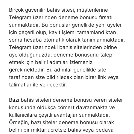
Birçok güvenilir bahis sitesi, müşterilerine
Telegram üzerinden deneme bonusu fırsatı
sunmaktadır. Bu bonuslar genellikle yeni üyeler
için geçerli olup, kayıt işlemi tamamlandıktan
sonra hesaba otomatik olarak tanımlanmaktadır.
Telegram üzerindeki bahis sitelerinden birine
üye olduğunuzda, deneme bonusunu talep
etmek için belirli adımları izlemeniz
gerekmektedir. Bu adımlar genellikle site
tarafından size bildirilecek olan birer link veya
talimatlar ile verilecektir.
Bazı bahis siteleri deneme bonusu veren siteler
konusunda oldukça cömert davranmakta ve
kullanıcılara çeşitli avantajlar sunmaktadır.
Örneğin, bazı siteler deneme bonusu olarak
belirli bir miktar ücretsiz bahis veya bedava