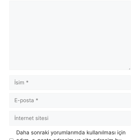
Yorum
İsim
E-
posta
İnternet
sitesi
Daha sonraki yorumlarımda kullanılması için