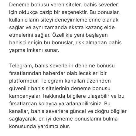
Deneme bonusu veren siteler, bahis severler
için oldukça cazip bir seçenektir. Bu bonuslar,
kullanıcıların siteyi deneyimlemelerine olanak
sağlar ve aynı zamanda ekstra kazanç elde
etmelerini sağlar. Özellikle yeni başlayan
bahisçiler için bu bonuslar, risk almadan bahis
yapma imkanı sunar.
Telegram, bahis severlerin deneme bonusu
fırsatlarından haberdar olabilecekleri bir
platformdur. Telegram kanalları üzerinden
güvenilir bahis sitelerinin deneme bonusu
kampanyaları hakkında bilgilere ulaşabilir ve bu
fırsatlardan kolayca yararlanabilirsiniz. Bu
kanallar, bahis severlere güncel ve doğru bilgiler
sağlayarak, en iyi deneme bonuslarını bulma
konusunda yardımcı olur.