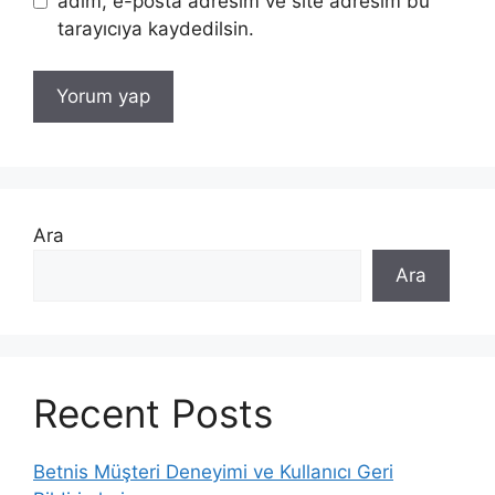
adım, e-posta adresim ve site adresim bu
tarayıcıya kaydedilsin.
Ara
Ara
Recent Posts
Betnis Müşteri Deneyimi ve Kullanıcı Geri