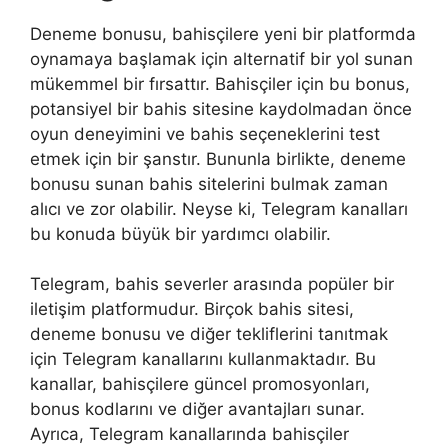
Deneme bonusu, bahisçilere yeni bir platformda
oynamaya başlamak için alternatif bir yol sunan
mükemmel bir fırsattır. Bahisçiler için bu bonus,
potansiyel bir bahis sitesine kaydolmadan önce
oyun deneyimini ve bahis seçeneklerini test
etmek için bir şanstır. Bununla birlikte, deneme
bonusu sunan bahis sitelerini bulmak zaman
alıcı ve zor olabilir. Neyse ki, Telegram kanalları
bu konuda büyük bir yardımcı olabilir.
Telegram, bahis severler arasında popüler bir
iletişim platformudur. Birçok bahis sitesi,
deneme bonusu ve diğer tekliflerini tanıtmak
için Telegram kanallarını kullanmaktadır. Bu
kanallar, bahisçilere güncel promosyonları,
bonus kodlarını ve diğer avantajları sunar.
Ayrıca, Telegram kanallarında bahisçiler