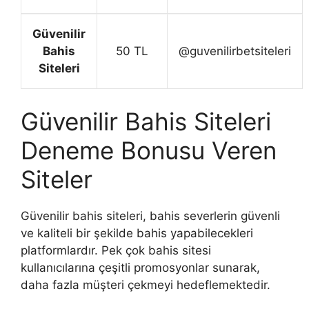
Güvenilir
Bahis
50 TL
@guvenilirbetsiteleri
Siteleri
Güvenilir Bahis Siteleri
Deneme Bonusu Veren
Siteler
Güvenilir bahis siteleri, bahis severlerin güvenli
ve kaliteli bir şekilde bahis yapabilecekleri
platformlardır. Pek çok bahis sitesi
kullanıcılarına çeşitli promosyonlar sunarak,
daha fazla müşteri çekmeyi hedeflemektedir.