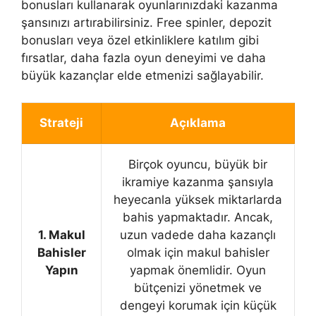
bonusları kullanarak oyunlarınızdaki kazanma
şansınızı artırabilirsiniz. Free spinler, depozit
bonusları veya özel etkinliklere katılım gibi
fırsatlar, daha fazla oyun deneyimi ve daha
büyük kazançlar elde etmenizi sağlayabilir.
Strateji
Açıklama
Birçok oyuncu, büyük bir
ikramiye kazanma şansıyla
heyecanla yüksek miktarlarda
bahis yapmaktadır. Ancak,
1. Makul
uzun vadede daha kazançlı
Bahisler
olmak için makul bahisler
Yapın
yapmak önemlidir. Oyun
bütçenizi yönetmek ve
dengeyi korumak için küçük