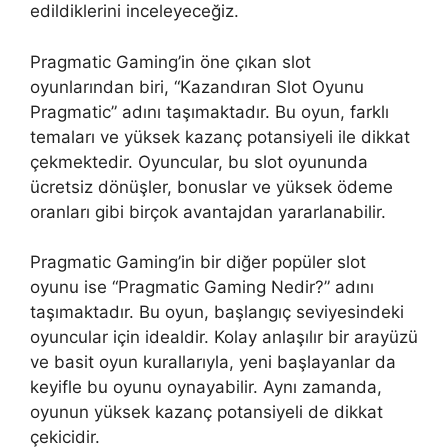
edildiklerini inceleyeceğiz.
Pragmatic Gaming’in öne çıkan slot
oyunlarından biri, “Kazandıran Slot Oyunu
Pragmatic” adını taşımaktadır. Bu oyun, farklı
temaları ve yüksek kazanç potansiyeli ile dikkat
çekmektedir. Oyuncular, bu slot oyununda
ücretsiz dönüşler, bonuslar ve yüksek ödeme
oranları gibi birçok avantajdan yararlanabilir.
Pragmatic Gaming’in bir diğer popüler slot
oyunu ise “Pragmatic Gaming Nedir?” adını
taşımaktadır. Bu oyun, başlangıç seviyesindeki
oyuncular için idealdir. Kolay anlaşılır bir arayüzü
ve basit oyun kurallarıyla, yeni başlayanlar da
keyifle bu oyunu oynayabilir. Aynı zamanda,
oyunun yüksek kazanç potansiyeli de dikkat
çekicidir.