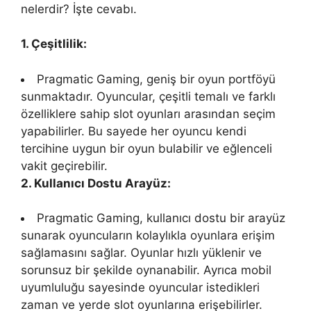
nelerdir? İşte cevabı.
1. Çeşitlilik:
Pragmatic Gaming, geniş bir oyun portföyü
sunmaktadır. Oyuncular, çeşitli temalı ve farklı
özelliklere sahip slot oyunları arasından seçim
yapabilirler. Bu sayede her oyuncu kendi
tercihine uygun bir oyun bulabilir ve eğlenceli
vakit geçirebilir.
2. Kullanıcı Dostu Arayüz:
Pragmatic Gaming, kullanıcı dostu bir arayüz
sunarak oyuncuların kolaylıkla oyunlara erişim
sağlamasını sağlar. Oyunlar hızlı yüklenir ve
sorunsuz bir şekilde oynanabilir. Ayrıca mobil
uyumluluğu sayesinde oyuncular istedikleri
zaman ve yerde slot oyunlarına erişebilirler.