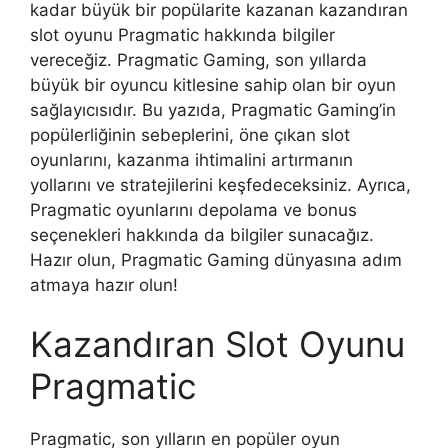
kadar büyük bir popülarite kazanan kazandıran
slot oyunu Pragmatic hakkında bilgiler
vereceğiz. Pragmatic Gaming, son yıllarda
büyük bir oyuncu kitlesine sahip olan bir oyun
sağlayıcısıdır. Bu yazıda, Pragmatic Gaming’in
popülerliğinin sebeplerini, öne çıkan slot
oyunlarını, kazanma ihtimalini artırmanın
yollarını ve stratejilerini keşfedeceksiniz. Ayrıca,
Pragmatic oyunlarını depolama ve bonus
seçenekleri hakkında da bilgiler sunacağız.
Hazır olun, Pragmatic Gaming dünyasına adım
atmaya hazır olun!
Kazandıran Slot Oyunu
Pragmatic
Pragmatic, son yılların en popüler oyun