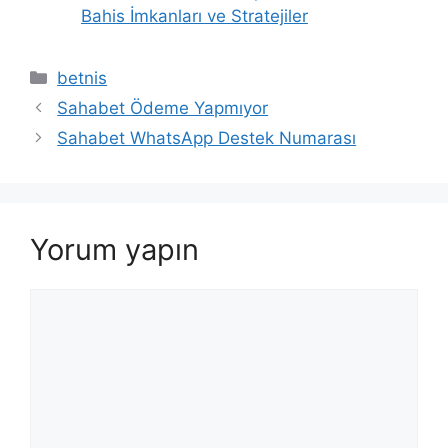
Bahis İmkanları ve Stratejiler
Kategoriler
betnis
Sahabet Ödeme Yapmıyor
Sahabet WhatsApp Destek Numarası
Yorum yapın
Yorum