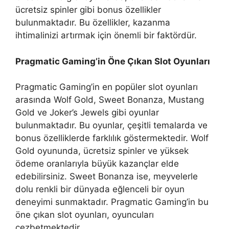
ücretsiz spinler gibi bonus özellikler
bulunmaktadır. Bu özellikler, kazanma
ihtimalinizi artırmak için önemli bir faktördür.
Pragmatic Gaming’in Öne Çıkan Slot Oyunları
Pragmatic Gaming’in en popüler slot oyunları
arasında Wolf Gold, Sweet Bonanza, Mustang
Gold ve Joker’s Jewels gibi oyunlar
bulunmaktadır. Bu oyunlar, çeşitli temalarda ve
bonus özelliklerde farklılık göstermektedir. Wolf
Gold oyununda, ücretsiz spinler ve yüksek
ödeme oranlarıyla büyük kazançlar elde
edebilirsiniz. Sweet Bonanza ise, meyvelerle
dolu renkli bir dünyada eğlenceli bir oyun
deneyimi sunmaktadır. Pragmatic Gaming’in bu
öne çıkan slot oyunları, oyuncuları
cezbetmektedir.