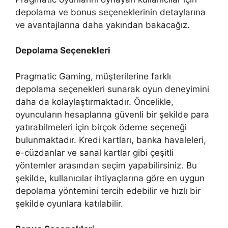
depolama ve bonus seçeneklerinin detaylarına
ve avantajlarına daha yakından bakacağız.
Depolama Seçenekleri
Pragmatic Gaming, müşterilerine farklı
depolama seçenekleri sunarak oyun deneyimini
daha da kolaylaştırmaktadır. Öncelikle,
oyuncuların hesaplarına güvenli bir şekilde para
yatırabilmeleri için birçok ödeme seçeneği
bulunmaktadır. Kredi kartları, banka havaleleri,
e-cüzdanlar ve sanal kartlar gibi çeşitli
yöntemler arasından seçim yapabilirsiniz. Bu
şekilde, kullanıcılar ihtiyaçlarına göre en uygun
depolama yöntemini tercih edebilir ve hızlı bir
şekilde oyunlara katılabilir.