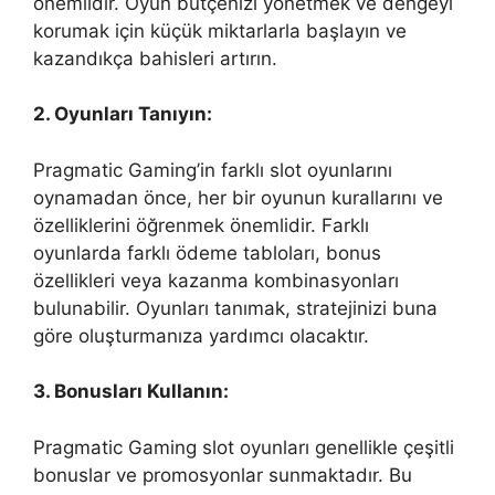
önemlidir. Oyun bütçenizi yönetmek ve dengeyi
korumak için küçük miktarlarla başlayın ve
kazandıkça bahisleri artırın.
2. Oyunları Tanıyın:
Pragmatic Gaming’in farklı slot oyunlarını
oynamadan önce, her bir oyunun kurallarını ve
özelliklerini öğrenmek önemlidir. Farklı
oyunlarda farklı ödeme tabloları, bonus
özellikleri veya kazanma kombinasyonları
bulunabilir. Oyunları tanımak, stratejinizi buna
göre oluşturmanıza yardımcı olacaktır.
3. Bonusları Kullanın:
Pragmatic Gaming slot oyunları genellikle çeşitli
bonuslar ve promosyonlar sunmaktadır. Bu