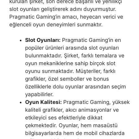
kurulan şirket, son derece başarılı ve yenilikçi
slot oyunları geliştirerek adını duyurmuştur.
Pragmatic Gaming’in amacı, heyecan verici ve
eğlenceli oyun deneyimleri sunmaktır.
Slot Oyunları:
Pragmatic Gaming’in en
popüler ürünleri arasında slot oyunları
bulunmaktadır. Şirket, farklı temalara ve
oyun mekaniklerine sahip birçok slot
oyunu sunmaktadır. Müşteriler, farklı
grafikler, özel semboller ve bonus
özelliklerle dolu oyunlar arasından seçim
yapabilirler.
Oyun Kalitesi:
Pragmatic Gaming, yüksek
kaliteli grafikler, akıcı animasyonlar ve
etkileyici ses efektleriyle dikkat
çekmektedir. Oyunlar, hem masaüstü
bilgisayarlarda hem de mobil cihazlarda