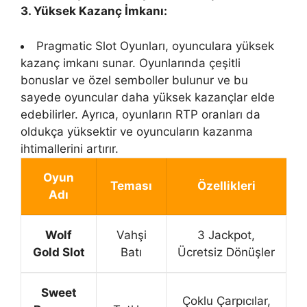
3. Yüksek Kazanç İmkanı:
Pragmatic Slot Oyunları, oyunculara yüksek
kazanç imkanı sunar. Oyunlarında çeşitli
bonuslar ve özel semboller bulunur ve bu
sayede oyuncular daha yüksek kazançlar elde
edebilirler. Ayrıca, oyunların RTP oranları da
oldukça yüksektir ve oyuncuların kazanma
ihtimallerini artırır.
Oyun
Teması
Özellikleri
Adı
Wolf
Vahşi
3 Jackpot,
Gold Slot
Batı
Ücretsiz Dönüşler
Sweet
Çoklu Çarpıcılar,