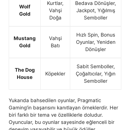
Kurtlar,
Bedava Dönüşler,
Wolf
Vahşi
Jackpot, Yığılmış
Gold
Doğa
Semboller
Hızlı Spin, Bonus
Mustang
Vahşi
Oyunlar, Yeniden
Gold
Batı
Dönüşler
Sabit Semboller,
The Dog
Köpekler
Çoğaltıcılar, Yığın
House
Semboller
Yukarıda bahsedilen oyunlar, Pragmatic
Gaming’in başarısını kanıtlayan örneklerdir. Her
biri farklı bir tema ve özelliklerle doludur.
Oyuncular, bu oyunlar sayesinde eğlenceli bir
deneyim yaşayabilir ve büyük ödüller