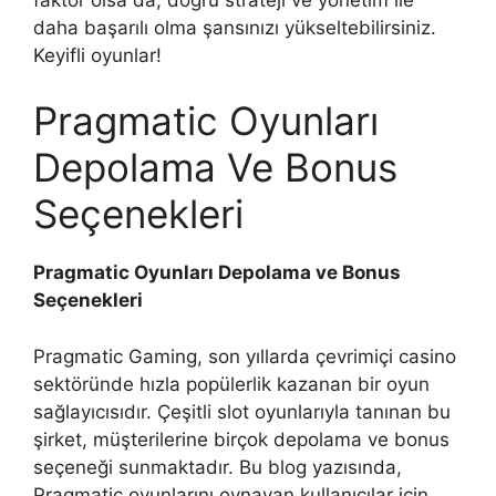
daha başarılı olma şansınızı yükseltebilirsiniz.
Keyifli oyunlar!
Pragmatic Oyunları
Depolama Ve Bonus
Seçenekleri
Pragmatic Oyunları Depolama ve Bonus
Seçenekleri
Pragmatic Gaming, son yıllarda çevrimiçi casino
sektöründe hızla popülerlik kazanan bir oyun
sağlayıcısıdır. Çeşitli slot oyunlarıyla tanınan bu
şirket, müşterilerine birçok depolama ve bonus
seçeneği sunmaktadır. Bu blog yazısında,
Pragmatic oyunlarını oynayan kullanıcılar için