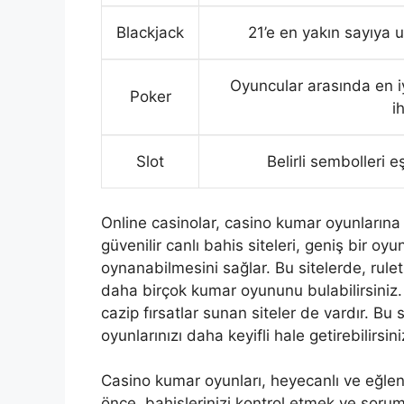
Blackjack
21’e en yakın sayıya 
Oyuncular arasında en iy
Poker
i
Slot
Belirli sembolleri 
Online casinolar, casino kumar oyunlarına e
güvenilir canlı bahis siteleri, geniş bir o
oynanabilmesini sağlar. Bu sitelerde, rulet
daha birçok kumar oyununu bulabilirsiniz.
cazip fırsatlar sunan siteler de vardır. Bu
oyunlarınızı daha keyifli hale getirebilirsini
Casino kumar oyunları, heyecanlı ve eğlenc
önce, bahislerinizi kontrol etmek ve soru