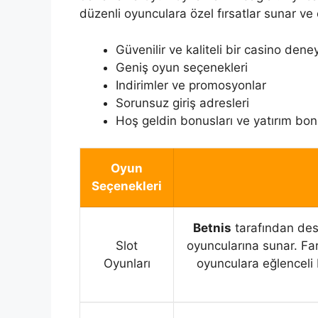
düzenli oyunculara özel fırsatlar sunar ve o
Güvenilir ve kaliteli bir casino dene
Geniş oyun seçenekleri
Indirimler ve promosyonlar
Sorunsuz giriş adresleri
Hoş geldin bonusları ve yatırım bon
Oyun
Seçenekleri
Betnis
tarafından dest
Slot
oyuncularına sunar. Far
Oyunları
oyunculara eğlenceli