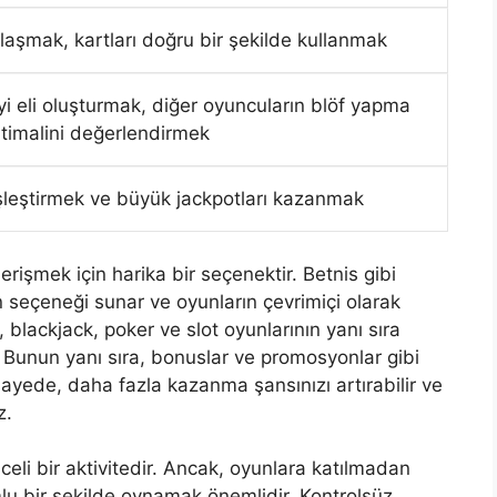
ulaşmak, kartları doğru bir şekilde kullanmak
i eli oluşturmak, diğer oyuncuların blöf yapma
htimalini değerlendirmek
eşleştirmek ve büyük jackpotları kazanmak
rişmek için harika bir seçenektir. Betnis gibi
yun seçeneği sunar ve oyunların çevrimiçi olarak
, blackjack, poker ve slot oyunlarının yanı sıra
 Bunun yanı sıra, bonuslar ve promosyonlar gibi
 sayede, daha fazla kazanma şansınızı artırabilir ve
z.
eli bir aktivitedir. Ancak, oyunlara katılmadan
mlu bir şekilde oynamak önemlidir. Kontrolsüz