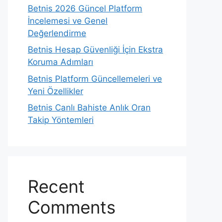
Betnis 2026 Güncel Platform
İncelemesi ve Genel
Değerlendirme
Betnis Hesap Güvenliği İçin Ekstra
Koruma Adımları
Betnis Platform Güncellemeleri ve
Yeni Özellikler
Betnis Canlı Bahiste Anlık Oran
Takip Yöntemleri
Recent
Comments