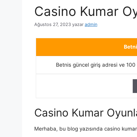
Casino Kumar Oy
Ağustos 27, 2023
yazar
admin
Betni
Betnis güncel giriş adresi ve 1
Casino Kumar Oyunl
Merhaba, bu blog yazısında casino kumar