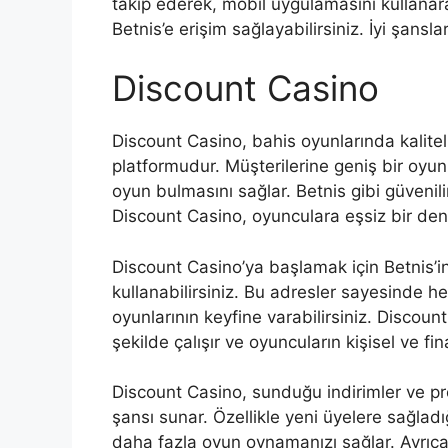
takip ederek, mobil uygulamasını kullana
Betnis’e erişim sağlayabilirsiniz. İyi şanslar
Discount Casino
Discount Casino, bahis oyunlarında kalitel
platformudur. Müşterilerine geniş bir oyu
oyun bulmasını sağlar. Betnis gibi güvenil
Discount Casino, oyunculara eşsiz bir de
Discount Casino’ya başlamak için Betnis’in
kullanabilirsiniz. Bu adresler sayesinde he
oyunlarının keyfine varabilirsiniz. Discou
şekilde çalışır ve oyuncuların kişisel ve fina
Discount Casino, sunduğu indirimler ve 
şansı sunar. Özellikle yeni üyelere sağladı
daha fazla oyun oynamanızı sağlar. Ayrıc