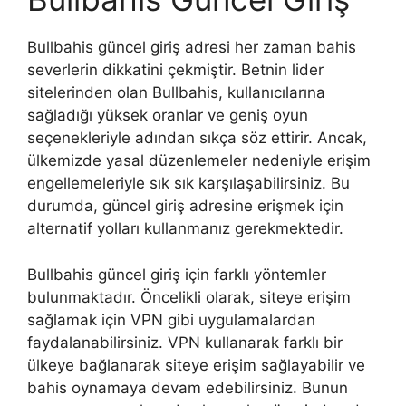
Bullbahis güncel giriş adresi her zaman bahis
severlerin dikkatini çekmiştir. Betnin lider
sitelerinden olan Bullbahis, kullanıcılarına
sağladığı yüksek oranlar ve geniş oyun
seçenekleriyle adından sıkça söz ettirir. Ancak,
ülkemizde yasal düzenlemeler nedeniyle erişim
engellemeleriyle sık sık karşılaşabilirsiniz. Bu
durumda, güncel giriş adresine erişmek için
alternatif yolları kullanmanız gerekmektedir.
Bullbahis güncel giriş için farklı yöntemler
bulunmaktadır. Öncelikli olarak, siteye erişim
sağlamak için VPN gibi uygulamalardan
faydalanabilirsiniz. VPN kullanarak farklı bir
ülkeye bağlanarak siteye erişim sağlayabilir ve
bahis oynamaya devam edebilirsiniz. Bunun