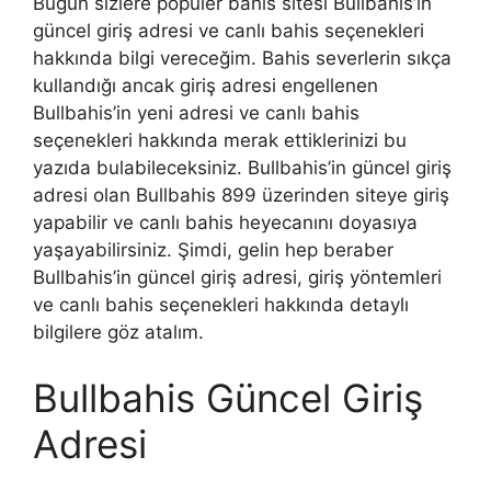
Bugün sizlere popüler bahis sitesi Bullbahis’in
güncel giriş adresi ve canlı bahis seçenekleri
hakkında bilgi vereceğim. Bahis severlerin sıkça
kullandığı ancak giriş adresi engellenen
Bullbahis’in yeni adresi ve canlı bahis
seçenekleri hakkında merak ettiklerinizi bu
yazıda bulabileceksiniz. Bullbahis’in güncel giriş
adresi olan Bullbahis 899 üzerinden siteye giriş
yapabilir ve canlı bahis heyecanını doyasıya
yaşayabilirsiniz. Şimdi, gelin hep beraber
Bullbahis’in güncel giriş adresi, giriş yöntemleri
ve canlı bahis seçenekleri hakkında detaylı
bilgilere göz atalım.
Bullbahis Güncel Giriş
Adresi