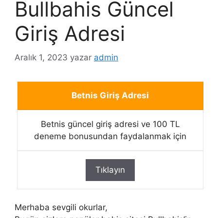
Bullbahis Güncel
Giriş Adresi
Aralık 1, 2023
yazar
admin
Betnis Giriş Adresi
Betnis güncel giriş adresi ve 100 TL
deneme bonusundan faydalanmak için
Tıklayın
Merhaba sevgili okurlar,