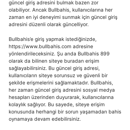
güncel giriş adresini bulmak bazen zor
olabiliyor. Ancak Bullbahis, kullanıcılarına her
zaman en iyi deneyimi sunmak için güncel giriş
adresini düzenli olarak güncelliyor.
Bullbahis’e giriş yapmak istediğinizde,
https://www.bullbahis.com adresine
yönlendirileceksiniz. Şu anda Bullbahis 899
olarak da bilinen siteye buradan erişim
sağlayabilirsiniz. Bu güncel giriş adresi,
kullanıcıların siteye sorunsuz ve güvenli bir
şekilde erişmelerini sağlamaktadır. Bullbahis,
her zaman güncel giriş adresini sosyal medya
hesapları üzerinden duyurarak, kullanıcılarına
kolaylık sağlıyor. Bu sayede, siteye erişim
konusunda herhangi bir sorun yaşamadan bahis
oynamaya devam edebilirsiniz.