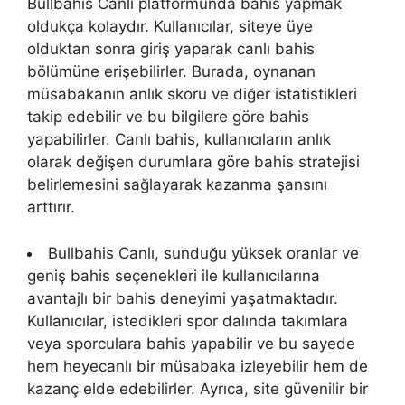
Bullbahis Canlı platformunda bahis yapmak
oldukça kolaydır. Kullanıcılar, siteye üye
olduktan sonra giriş yaparak canlı bahis
bölümüne erişebilirler. Burada, oynanan
müsabakanın anlık skoru ve diğer istatistikleri
takip edebilir ve bu bilgilere göre bahis
yapabilirler. Canlı bahis, kullanıcıların anlık
olarak değişen durumlara göre bahis stratejisi
belirlemesini sağlayarak kazanma şansını
arttırır.
Bullbahis Canlı, sunduğu yüksek oranlar ve
geniş bahis seçenekleri ile kullanıcılarına
avantajlı bir bahis deneyimi yaşatmaktadır.
Kullanıcılar, istedikleri spor dalında takımlara
veya sporculara bahis yapabilir ve bu sayede
hem heyecanlı bir müsabaka izleyebilir hem de
kazanç elde edebilirler. Ayrıca, site güvenilir bir