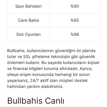
Spor Bahisleri
%90
Canlı Bahis
%95
Slot Oyunları
%98
Bullbahis, kullanıcılarının güvenliğini ön planda
tutar ve SSL şifreleme teknolojisi gibi güvenlik
önlemleri kullanır. Bu sayede kullanıcıların kişisel
ve finansal bilgileri koruma altındadır. Ayrıca,
siteye erişim konusunda herhangi bir sorun
yaşarsanız, 24/7 aktif olan müşteri destek
hattından yardım alabilirsiniz.
Bullbahis Canlı