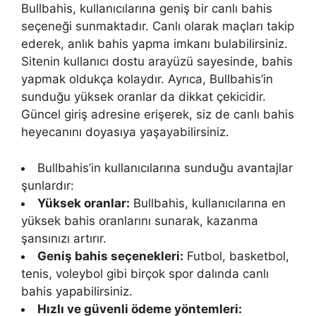
Bullbahis, kullanıcılarına geniş bir canlı bahis
seçeneği sunmaktadır. Canlı olarak maçları takip
ederek, anlık bahis yapma imkanı bulabilirsiniz.
Sitenin kullanıcı dostu arayüzü sayesinde, bahis
yapmak oldukça kolaydır. Ayrıca, Bullbahis’in
sunduğu yüksek oranlar da dikkat çekicidir.
Güncel giriş adresine erişerek, siz de canlı bahis
heyecanını doyasıya yaşayabilirsiniz.
Bullbahis’in kullanıcılarına sunduğu avantajlar
şunlardır:
Yüksek oranlar:
Bullbahis, kullanıcılarına en
yüksek bahis oranlarını sunarak, kazanma
şansınızı artırır.
Geniş bahis seçenekleri:
Futbol, basketbol,
tenis, voleybol gibi birçok spor dalında canlı
bahis yapabilirsiniz.
Hızlı ve güvenli ödeme yöntemleri: