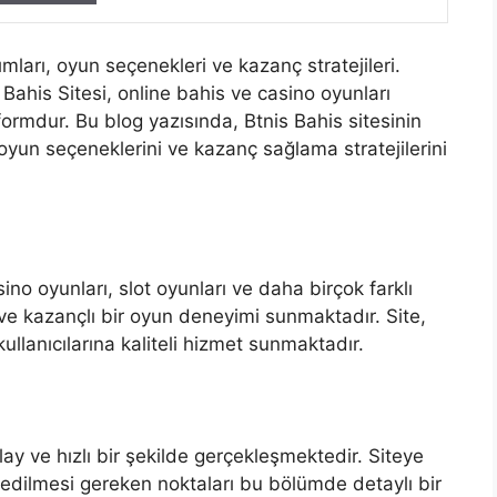
ımları, oyun seçenekleri ve kazanç stratejileri.
 Bahis Sitesi, online bahis ve casino oyunları
ormdur. Bu blog yazısında, Btnis Bahis sitesinin
 oyun seçeneklerini ve kazanç sağlama stratejilerini
sino oyunları, slot oyunları ve daha birçok farklı
i ve kazançlı bir oyun deneyimi sunmaktadır. Site,
kullanıcılarına kaliteli hizmet sunmaktadır.
ay ve hızlı bir şekilde gerçekleşmektedir. Siteye
 edilmesi gereken noktaları bu bölümde detaylı bir