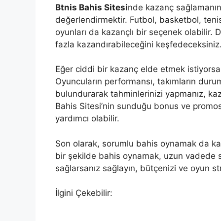
Btnis Bahis Sitesi
nde kazanç sağlamanın b
değerlendirmektir. Futbol, basketbol, tenis
oyunları da kazançlı bir seçenek olabilir
fazla kazandırabileceğini keşfedeceksiniz
Eğer ciddi bir kazanç elde etmek istiyors
Oyuncuların performansı, takımların duru
bulundurarak tahminlerinizi yapmanız, kaza
Bahis Sitesi’nin sunduğu bonus ve promosy
yardımcı olabilir.
Son olarak, sorumlu bahis oynamak da kaza
bir şekilde bahis oynamak, uzun vadede s
sağlarsanız sağlayın, bütçenizi ve oyun str
İlgini Çekebilir: