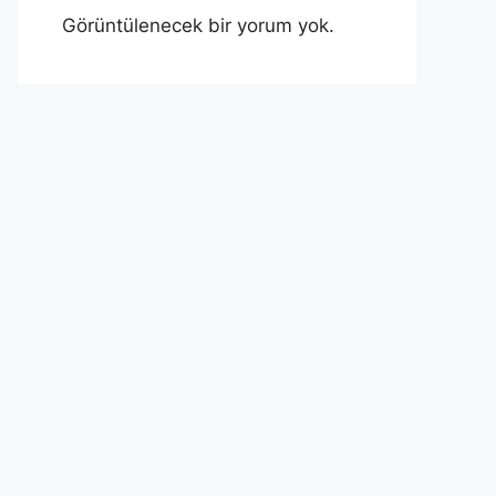
Görüntülenecek bir yorum yok.