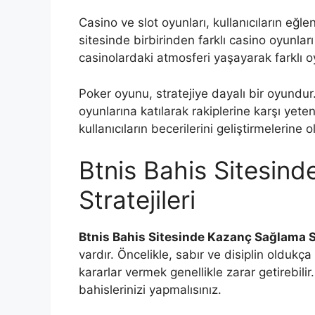
Casino ve slot oyunları, kullanıcıların eğle
sitesinde birbirinden farklı casino oyunları
casinolardaki atmosferi yaşayarak farklı oy
Poker oyunu, stratejiye dayalı bir oyundur. 
oyunlarına katılarak rakiplerine karşı yete
kullanıcıların becerilerini geliştirmelerine o
Btnis Bahis Sitesin
Stratejileri
Btnis Bahis Sitesinde Kazanç Sağlama St
vardır. Öncelikle, sabır ve disiplin olduk
kararlar vermek genellikle zarar getirebilir
bahislerinizi yapmalısınız.