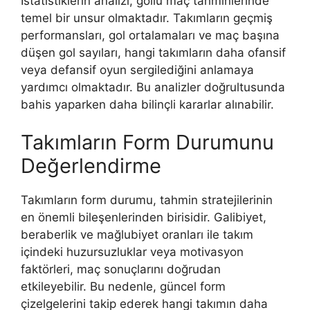
İstatistiklerin analizi, gollü maç tahminlerinde
temel bir unsur olmaktadır. Takımların geçmiş
performansları, gol ortalamaları ve maç başına
düşen gol sayıları, hangi takımların daha ofansif
veya defansif oyun sergilediğini anlamaya
yardımcı olmaktadır. Bu analizler doğrultusunda
bahis yaparken daha bilinçli kararlar alınabilir.
Takımların Form Durumunu
Değerlendirme
Takımların form durumu, tahmin stratejilerinin
en önemli bileşenlerinden birisidir. Galibiyet,
beraberlik ve mağlubiyet oranları ile takım
içindeki huzursuzluklar veya motivasyon
faktörleri, maç sonuçlarını doğrudan
etkileyebilir. Bu nedenle, güncel form
çizelgelerini takip ederek hangi takımın daha