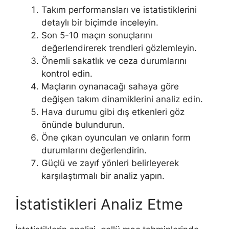
Takım performansları ve istatistiklerini
detaylı bir biçimde inceleyin.
Son 5-10 maçın sonuçlarını
değerlendirerek trendleri gözlemleyin.
Önemli sakatlık ve ceza durumlarını
kontrol edin.
Maçların oynanacağı sahaya göre
değişen takım dinamiklerini analiz edin.
Hava durumu gibi dış etkenleri göz
önünde bulundurun.
Öne çıkan oyuncuları ve onların form
durumlarını değerlendirin.
Güçlü ve zayıf yönleri belirleyerek
karşılaştırmalı bir analiz yapın.
İstatistikleri Analiz Etme