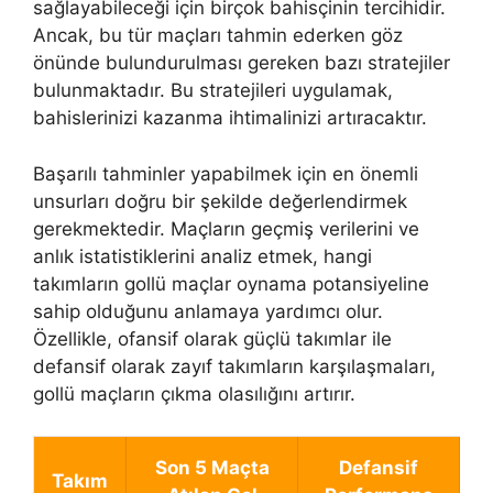
sağlayabileceği için birçok bahisçinin tercihidir.
Ancak, bu tür maçları tahmin ederken göz
önünde bulundurulması gereken bazı stratejiler
bulunmaktadır. Bu stratejileri uygulamak,
bahislerinizi kazanma ihtimalinizi artıracaktır.
Başarılı tahminler yapabilmek için en önemli
unsurları doğru bir şekilde değerlendirmek
gerekmektedir. Maçların geçmiş verilerini ve
anlık istatistiklerini analiz etmek, hangi
takımların gollü maçlar oynama potansiyeline
sahip olduğunu anlamaya yardımcı olur.
Özellikle, ofansif olarak güçlü takımlar ile
defansif olarak zayıf takımların karşılaşmaları,
gollü maçların çıkma olasılığını artırır.
Son 5 Maçta
Defansif
Takım