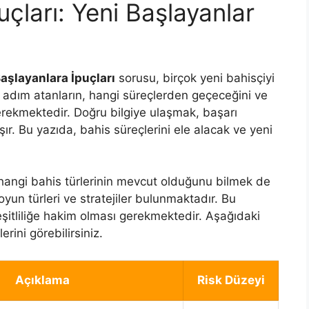
uçları: Yeni Başlayanlar
aşlayanlara İpuçları
sorusu, birçok yeni bahisçiyi
adım atanların, hangi süreçlerden geçeceğini ve
erekmektedir. Doğru bilgiye ulaşmak, başarı
r. Bu yazıda, bahis süreçlerini ele alacak ve yeni
, hangi bahis türlerinin mevcut olduğunu bilmek de
 oyun türleri ve stratejiler bulunmaktadır. Bu
şitliliğe hakim olması gerekmektedir. Aşağıdaki
erini görebilirsiniz.
Açıklama
Risk Düzeyi