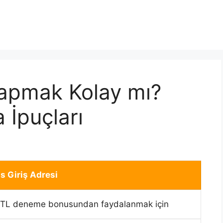
Yapmak Kolay mı?
 İpuçları
s Giriş Adresi
00 TL deneme bonusundan faydalanmak için