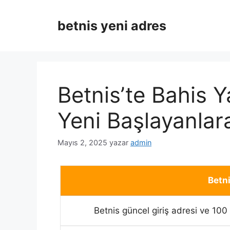
İçeriğe
atla
betnis yeni adres
Betnis’te Bahis 
Yeni Başlayanlara
Mayıs 2, 2025
yazar
admin
Betni
Betnis güncel giriş adresi ve 1