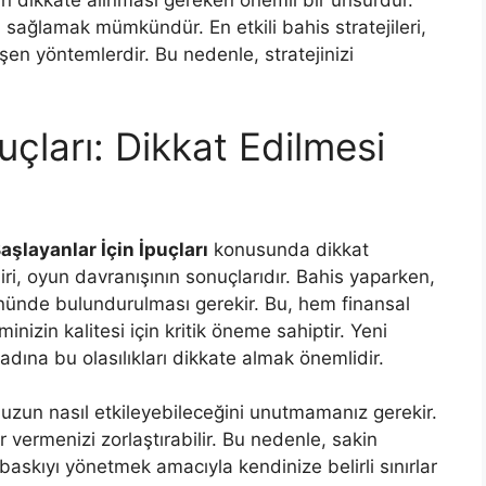
çin dikkate alınması gereken önemli bir unsurdur.
arı sağlamak mümkündür. En etkili bahis stratejileri,
şen yöntemlerdir. Bu nedenle, stratejinizi
çları: Dikkat Edilmesi
şlayanlar İçin İpuçları
konusunda dikkat
ri, oyun davranışının sonuçlarıdır. Bahis yaparken,
ünde bulundurulması gerekir. Bu, hem finansal
zin kalitesi için kritik öneme sahiptir. Yeni
dına bu olasılıkları dikkate almak önemlidir.
zun nasıl etkileyebileceğini unutmamanız gerekir.
 vermenizi zorlaştırabilir. Bu nedenle, sakin
skıyı yönetmek amacıyla kendinize belirli sınırlar