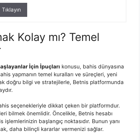
Tıklayın
mak Kolay mı? Temel
r
şlayanlar İçin İpuçları
konusu, bahis dünyasına
ahis yapmanın temel kuralları ve süreçleri, yeni
k doğru bilgi ve stratejilerle, Betnis platformunda
aydır.
ahis seçenekleriyle dikkat çeken bir platformdur.
eri bilmek önemlidir. Öncelikle, Betnis hesabı
 işlemlerinizin başlangıç noktasıdır. Bunun yanı
mak, daha bilinçli kararlar vermenizi sağlar.