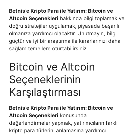
Betnis’e Kripto Para ile Yatırım: Bitcoin ve
Altcoin Seçenekleri
hakkında bilgi toplamak ve
doğru stratejiler uygulamak, piyasada başarılı
olmanıza yardımcı olacaktır. Unutmayın, bilgi
güçtür ve iyi bir araştırma ile kararlarınızı daha
sağlam temellere oturtabilirsiniz.
Bitcoin ve Altcoin
Seçeneklerinin
Karşılaştırması
Betnis’e Kripto Para ile Yatırım: Bitcoin ve
Altcoin Seçenekleri
konusunda
değerlendirmeler yapmak, yatırımcıların farklı
kripto para türlerini anlamasına yardımcı