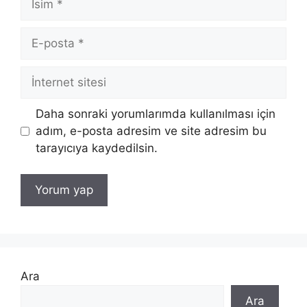
E-
posta
İnternet
sitesi
Daha sonraki yorumlarımda kullanılması için
adım, e-posta adresim ve site adresim bu
tarayıcıya kaydedilsin.
Ara
Ara