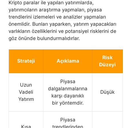
Kripto paralar ile yapılan yatırımlarda,
yatırımcıların araştırma yapmaları, piyasa
trendlerini izlemeleri ve analizler yapmaları
önemlidir. Bunları yaparken, yatırım yapacakları
varlıkların özelliklerini ve potansiyel risklerini de
göz önünde bulundurmalıdırlar.
Risk
Strateji
Açıklama
Düzeyi
Piyasa
Uzun
dalgalanmalarına
Vadeli
Düşük
karşı dayanıklı
Yatırım
bir yöntemdir.
Piyasa
Kısa
trendlerinden