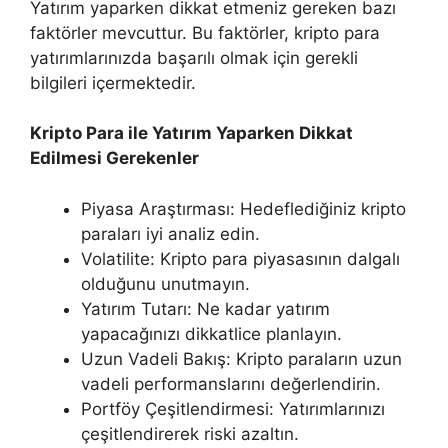
Yatırım yaparken dikkat etmeniz gereken bazı
faktörler mevcuttur. Bu faktörler, kripto para
yatırımlarınızda başarılı olmak için gerekli
bilgileri içermektedir.
Kripto Para ile Yatırım Yaparken Dikkat
Edilmesi Gerekenler
Piyasa Araştırması: Hedeflediğiniz kripto
paraları iyi analiz edin.
Volatilite: Kripto para piyasasının dalgalı
olduğunu unutmayın.
Yatırım Tutarı: Ne kadar yatırım
yapacağınızı dikkatlice planlayın.
Uzun Vadeli Bakış: Kripto paraların uzun
vadeli performanslarını değerlendirin.
Portföy Çeşitlendirmesi: Yatırımlarınızı
çeşitlendirerek riski azaltın.