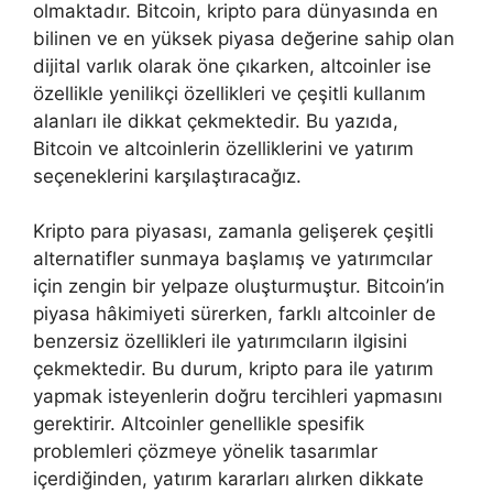
olmaktadır. Bitcoin, kripto para dünyasında en
bilinen ve en yüksek piyasa değerine sahip olan
dijital varlık olarak öne çıkarken, altcoinler ise
özellikle yenilikçi özellikleri ve çeşitli kullanım
alanları ile dikkat çekmektedir. Bu yazıda,
Bitcoin ve altcoinlerin özelliklerini ve yatırım
seçeneklerini karşılaştıracağız.
Kripto para piyasası, zamanla gelişerek çeşitli
alternatifler sunmaya başlamış ve yatırımcılar
için zengin bir yelpaze oluşturmuştur. Bitcoin’in
piyasa hâkimiyeti sürerken, farklı altcoinler de
benzersiz özellikleri ile yatırımcıların ilgisini
çekmektedir. Bu durum, kripto para ile yatırım
yapmak isteyenlerin doğru tercihleri yapmasını
gerektirir. Altcoinler genellikle spesifik
problemleri çözmeye yönelik tasarımlar
içerdiğinden, yatırım kararları alırken dikkate