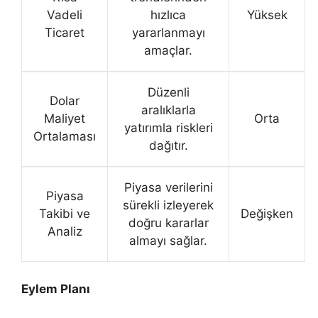
Vadeli
hızlıca
Yüksek
Ticaret
yararlanmayı
amaçlar.
Düzenli
Dolar
aralıklarla
Maliyet
Orta
yatırımla riskleri
Ortalaması
dağıtır.
Piyasa verilerini
Piyasa
sürekli izleyerek
Takibi ve
Değişken
doğru kararlar
Analiz
almayı sağlar.
Eylem Planı