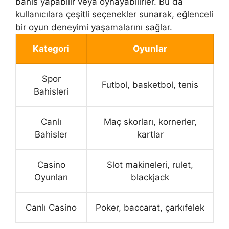
bahis yapabilir veya oynayabilirler. Bu da
kullanıcılara çeşitli seçenekler sunarak, eğlenceli
bir oyun deneyimi yaşamalarını sağlar.
Kategori
Oyunlar
Spor
Futbol, basketbol, ​​tenis
Bahisleri
Canlı
Maç skorları, kornerler,
Bahisler
kartlar
Casino
Slot makineleri, rulet,
Oyunları
blackjack
Canlı Casino
Poker, baccarat, çarkıfelek