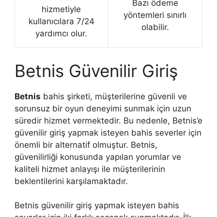
Bazı ödeme
hizmetiyle
yöntemleri sınırlı
kullanıcılara 7/24
olabilir.
yardımcı olur.
Betnis Güvenilir Giriş
Betnis
bahis şirketi, müşterilerine güvenli ve
sorunsuz bir oyun deneyimi sunmak için uzun
süredir hizmet vermektedir. Bu nedenle, Betnis’e
güvenilir giriş yapmak isteyen bahis severler için
önemli bir alternatif olmuştur. Betnis,
güvenilirliği konusunda yapılan yorumlar ve
kaliteli hizmet anlayışı ile müşterilerinin
beklentilerini karşılamaktadır.
Betnis güvenilir giriş yapmak isteyen bahis