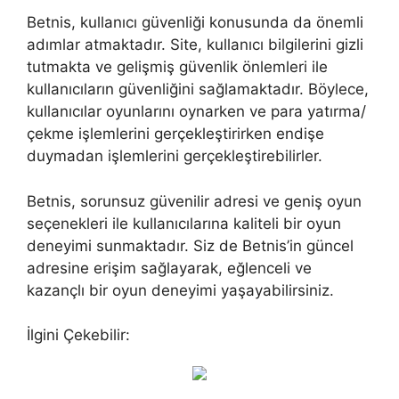
Betnis, kullanıcı güvenliği konusunda da önemli
adımlar atmaktadır. Site, kullanıcı bilgilerini gizli
tutmakta ve gelişmiş güvenlik önlemleri ile
kullanıcıların güvenliğini sağlamaktadır. Böylece,
kullanıcılar oyunlarını oynarken ve para yatırma/
çekme işlemlerini gerçekleştirirken endişe
duymadan işlemlerini gerçekleştirebilirler.
Betnis, sorunsuz güvenilir adresi ve geniş oyun
seçenekleri ile kullanıcılarına kaliteli bir oyun
deneyimi sunmaktadır. Siz de Betnis’in güncel
adresine erişim sağlayarak, eğlenceli ve
kazançlı bir oyun deneyimi yaşayabilirsiniz.
İlgini Çekebilir: