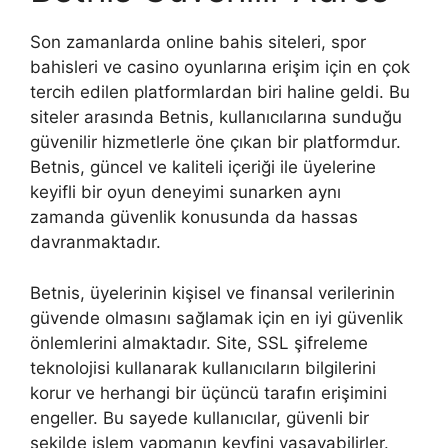
Son zamanlarda online bahis siteleri, spor
bahisleri ve casino oyunlarına erişim için en çok
tercih edilen platformlardan biri haline geldi. Bu
siteler arasında Betnis, kullanıcılarına sunduğu
güvenilir hizmetlerle öne çıkan bir platformdur.
Betnis, güncel ve kaliteli içeriği ile üyelerine
keyifli bir oyun deneyimi sunarken aynı
zamanda güvenlik konusunda da hassas
davranmaktadır.
Betnis, üyelerinin kişisel ve finansal verilerinin
güvende olmasını sağlamak için en iyi güvenlik
önlemlerini almaktadır. Site, SSL şifreleme
teknolojisi kullanarak kullanıcıların bilgilerini
korur ve herhangi bir üçüncü tarafın erişimini
engeller. Bu sayede kullanıcılar, güvenli bir
şekilde işlem yapmanın keyfini yaşayabilirler.