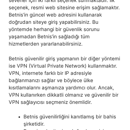
severler için iki farklı seçenek sunmaktadır. İlk
seçenek, resmi web sitesine erişim sağlamaktır.
Betnis’in güncel web adresini kullanarak
doğrudan siteye giriş yapabilirsiniz. Bu
yöntemde herhangi bir güvenlik sorunu
yaşamadan Betnis’in sağladığı tüm
hizmetlerden yararlanabilirsiniz.
Betnis güvenilir giriş yapmanın bir diğer yöntemi
ise VPN (Virtual Private Network) kullanmaktır.
VPN, internete farklı bir IP adresiyle
bağlanmanızı sağlar ve böylece ülke
kısıtlamalarını aşmanıza yardımcı olur. Ancak,
VPN kullanırken dikkatli olmanız ve güvenilir bir
VPN sağlayıcısı seçmeniz önemlidir.
Betnis güvenilirliğini kanıtlamış bir bahis
şirketidir.