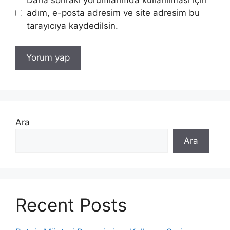
Daha sonraki yorumlarımda kullanılması için
adım, e-posta adresim ve site adresim bu
tarayıcıya kaydedilsin.
Ara
Ara
Recent Posts