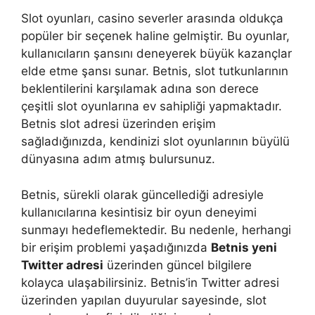
Slot oyunları, casino severler arasında oldukça
popüler bir seçenek haline gelmiştir. Bu oyunlar,
kullanıcıların şansını deneyerek büyük kazançlar
elde etme şansı sunar. Betnis, slot tutkunlarının
beklentilerini karşılamak adına son derece
çeşitli slot oyunlarına ev sahipliği yapmaktadır.
Betnis slot adresi üzerinden erişim
sağladığınızda, kendinizi slot oyunlarının büyülü
dünyasına adım atmış bulursunuz.
Betnis, sürekli olarak güncellediği adresiyle
kullanıcılarına kesintisiz bir oyun deneyimi
sunmayı hedeflemektedir. Bu nedenle, herhangi
bir erişim problemi yaşadığınızda
Betnis yeni
Twitter adresi
üzerinden güncel bilgilere
kolayca ulaşabilirsiniz. Betnis’in Twitter adresi
üzerinden yapılan duyurular sayesinde, slot