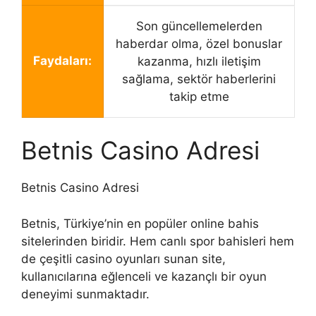
Son güncellemelerden
haberdar olma, özel bonuslar
Faydaları:
kazanma, hızlı iletişim
sağlama, sektör haberlerini
takip etme
Betnis Casino Adresi
Betnis Casino Adresi
Betnis, Türkiye’nin en popüler online bahis
sitelerinden biridir. Hem canlı spor bahisleri hem
de çeşitli casino oyunları sunan site,
kullanıcılarına eğlenceli ve kazançlı bir oyun
deneyimi sunmaktadır.