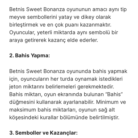
Betnis Sweet Bonanza oyununun amacı aynı tip
meyve sembollerini yatay ve dikey olarak
birleştirmek ve en çok puanı kazanmaktır.
Oyuncular, yeterli miktarda aynı sembolü bir
araya getirerek kazanç elde ederler.
2. Bahis Yapma:
Betnis Sweet Bonanza oyununda bahis yapmak
için, oyuncuların her turda oynamak istedikleri
jeton miktarını belirlemeleri gerekmektedir.
Bahis miktarı, oyun ekranında bulunan “Bahis”
düğmesini kullanarak ayarlanabilir. Minimum ve
maksimum bahis miktarları, oyunun sağ alt
köşesindeki kurallar bölümünde belirtilmiştir.
3. Semboller ve Kazançlar: