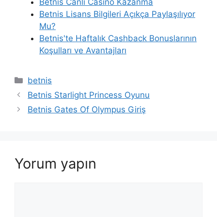
Betnis Canlı Casino Kazanma
Betnis Lisans Bilgileri Açıkça Paylaşılıyor
Mu?
Betnis'te Haftalık Cashback Bonuslarının
Koşulları ve Avantajları
Kategoriler
betnis
Betnis Starlight Princess Oyunu
Betnis Gates Of Olympus Giriş
Yorum yapın
Yorum