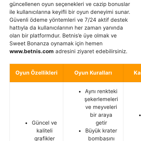
güncellenen oyun seçenekleri ve cazip bonuslar
ile kullanıcılarına keyifli bir oyun deneyimi sunar.
Güvenli ödeme yöntemleri ve 7/24 aktif destek
hattıyla da kullanıcılarının her zaman yanında
olan bir platformdur. Betnis’e üye olmak ve
Sweet Bonanza oynamak için hemen
www.betnis.com
adresini ziyaret edebilirsiniz.
Oyun Özellikleri
Oyun Kuralları
Ka
Aynı renkteki
şekerlemeleri
ve meyveleri
bir araya
Güncel ve
getir
kaliteli
Büyük krater
grafikler
bombasını