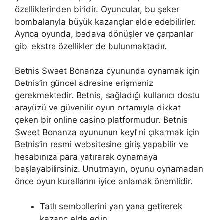
özelliklerinden biridir. Oyuncular, bu şeker
bombalarıyla büyük kazançlar elde edebilirler.
Ayrıca oyunda, bedava dönüşler ve çarpanlar
gibi ekstra özellikler de bulunmaktadır.
Betnis Sweet Bonanza oyununda oynamak için
Betnis’in güncel adresine erişmeniz
gerekmektedir. Betnis, sağladığı kullanıcı dostu
arayüzü ve güvenilir oyun ortamıyla dikkat
çeken bir online casino platformudur. Betnis
Sweet Bonanza oyununun keyfini çıkarmak için
Betnis’in resmi websitesine giriş yapabilir ve
hesabınıza para yatırarak oynamaya
başlayabilirsiniz. Unutmayın, oyunu oynamadan
önce oyun kurallarını iyice anlamak önemlidir.
Tatlı sembollerini yan yana getirerek
kazanç elde edin.