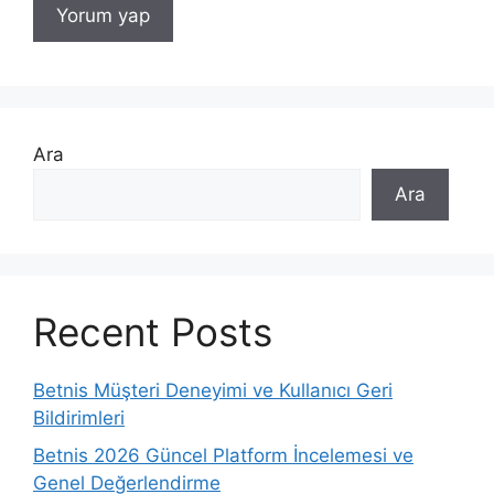
Ara
Ara
Recent Posts
Betnis Müşteri Deneyimi ve Kullanıcı Geri
Bildirimleri
Betnis 2026 Güncel Platform İncelemesi ve
Genel Değerlendirme