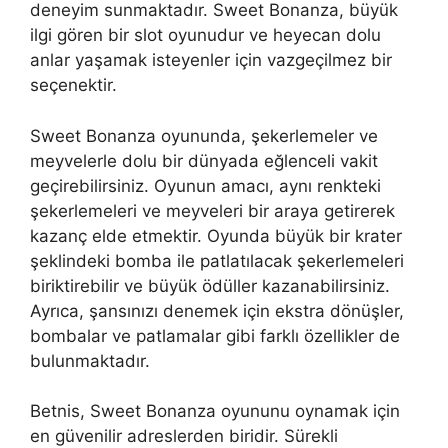
deneyim sunmaktadır. Sweet Bonanza, büyük
ilgi gören bir slot oyunudur ve heyecan dolu
anlar yaşamak isteyenler için vazgeçilmez bir
seçenektir.
Sweet Bonanza oyununda, şekerlemeler ve
meyvelerle dolu bir dünyada eğlenceli vakit
geçirebilirsiniz. Oyunun amacı, aynı renkteki
şekerlemeleri ve meyveleri bir araya getirerek
kazanç elde etmektir. Oyunda büyük bir krater
şeklindeki bomba ile patlatılacak şekerlemeleri
biriktirebilir ve büyük ödüller kazanabilirsiniz.
Ayrıca, şansınızı denemek için ekstra dönüşler,
bombalar ve patlamalar gibi farklı özellikler de
bulunmaktadır.
Betnis, Sweet Bonanza oyununu oynamak için
en güvenilir adreslerden biridir. Sürekli