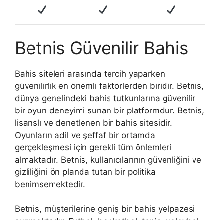
Betnis Güvenilir Bahis
Bahis siteleri arasında tercih yaparken
güvenilirlik en önemli faktörlerden biridir. Betnis,
dünya genelindeki bahis tutkunlarına güvenilir
bir oyun deneyimi sunan bir platformdur. Betnis,
lisanslı ve denetlenen bir bahis sitesidir.
Oyunların adil ve şeffaf bir ortamda
gerçekleşmesi için gerekli tüm önlemleri
almaktadır. Betnis, kullanıcılarının güvenliğini ve
gizliliğini ön planda tutan bir politika
benimsemektedir.
Betnis, müşterilerine geniş bir bahis yelpazesi