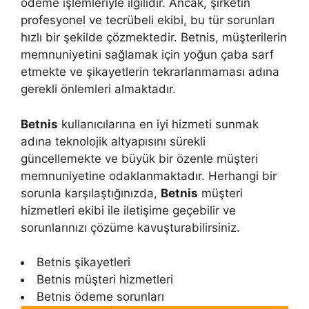
ödeme işlemleriyle ilgilidir. Ancak, şirketin
profesyonel ve tecrübeli ekibi, bu tür sorunları
hızlı bir şekilde çözmektedir. Betnis, müşterilerin
memnuniyetini sağlamak için yoğun çaba sarf
etmekte ve şikayetlerin tekrarlanmaması adına
gerekli önlemleri almaktadır.
Betnis
kullanıcılarına en iyi hizmeti sunmak
adına teknolojik altyapısını sürekli
güncellemekte ve büyük bir özenle müşteri
memnuniyetine odaklanmaktadır. Herhangi bir
sorunla karşılaştığınızda,
Betnis
müşteri
hizmetleri ekibi ile iletişime geçebilir ve
sorunlarınızı çözüme kavuşturabilirsiniz.
Betnis şikayetleri
Betnis müşteri hizmetleri
Betnis ödeme sorunları