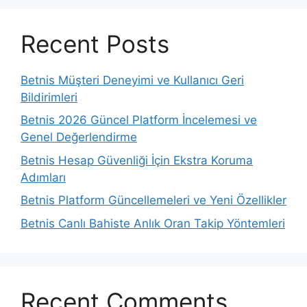
Recent Posts
Betnis Müşteri Deneyimi ve Kullanıcı Geri
Bildirimleri
Betnis 2026 Güncel Platform İncelemesi ve
Genel Değerlendirme
Betnis Hesap Güvenliği İçin Ekstra Koruma
Adımları
Betnis Platform Güncellemeleri ve Yeni Özellikler
Betnis Canlı Bahiste Anlık Oran Takip Yöntemleri
Recent Comments