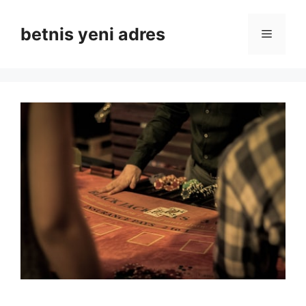
İçeriğe
atla
betnis yeni adres
Menü