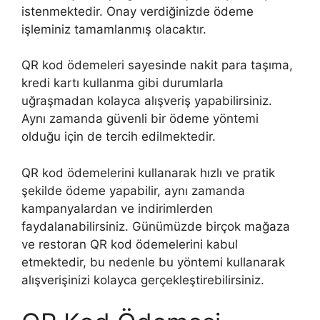
istenmektedir. Onay verdiğinizde ödeme
işleminiz tamamlanmış olacaktır.
QR kod ödemeleri sayesinde nakit para taşıma,
kredi kartı kullanma gibi durumlarla
uğraşmadan kolayca alışveriş yapabilirsiniz.
Aynı zamanda güvenli bir ödeme yöntemi
olduğu için de tercih edilmektedir.
QR kod ödemelerini kullanarak hızlı ve pratik
şekilde ödeme yapabilir, aynı zamanda
kampanyalardan ve indirimlerden
faydalanabilirsiniz. Günümüzde birçok mağaza
ve restoran QR kod ödemelerini kabul
etmektedir, bu nedenle bu yöntemi kullanarak
alışverişinizi kolayca gerçekleştirebilirsiniz.