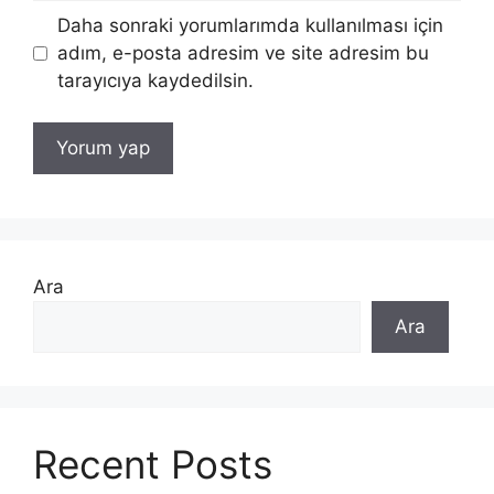
Daha sonraki yorumlarımda kullanılması için
adım, e-posta adresim ve site adresim bu
tarayıcıya kaydedilsin.
Ara
Ara
Recent Posts