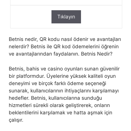
Tıklayın
Betnis nedir, QR kodu nasıl ödenir ve avantajları
nelerdir? Betnis ile QR kod ödemelerini öğrenin
ve avantajlarından faydalanın. Betnis Nedir?
Betnis, bahis ve casino oyunları sunan güvenilir
bir platformdur. Üyelerine yüksek kaliteli oyun
deneyimi ve birçok farklı ödeme seçeneği
sunarak, kullanıcılarının ihtiyaçlarını karşılamayı
hedefler. Betnis, kullanıcılarına sunduğu
hizmetleri sürekli olarak geliştirerek, onların
beklentilerini karşılamak ve hatta aşmak için
çalışır.