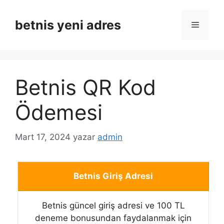
İçeriğe
atla
betnis yeni adres
Menü
Betnis QR Kod
Ödemesi
Mart 17, 2024
yazar
admin
Betnis Giriş Adresi
Betnis güncel giriş adresi ve 100 TL
deneme bonusundan faydalanmak için