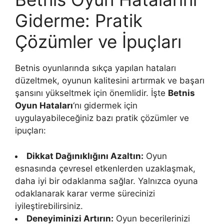
Giderme: Pratik
Çözümler ve İpuçları
Betnis oyunlarında sıkça yapılan hataları
düzeltmek, oyunun kalitesini artırmak ve başarı
şansını yükseltmek için önemlidir. İşte
Betnis
Oyun Hataları
‘nı gidermek için
uygulayabileceğiniz bazı pratik çözümler ve
ipuçları:
Dikkat Dağınıklığını Azaltın:
Oyun
esnasında çevresel etkenlerden uzaklaşmak,
daha iyi bir odaklanma sağlar. Yalnızca oyuna
odaklanarak karar verme sürecinizi
iyileştirebilirsiniz.
Deneyiminizi Artırın:
Oyun becerilerinizi