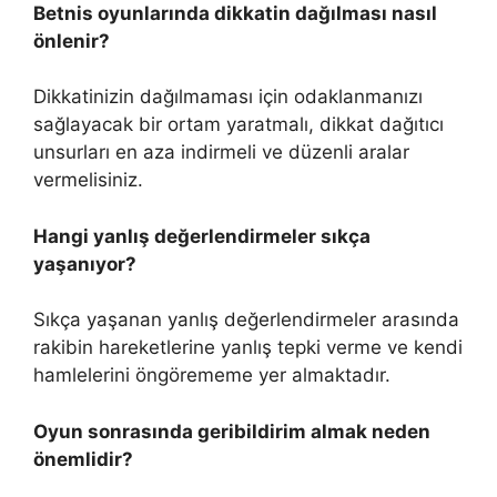
Betnis oyunlarında dikkatin dağılması nasıl
önlenir?
Dikkatinizin dağılmaması için odaklanmanızı
sağlayacak bir ortam yaratmalı, dikkat dağıtıcı
unsurları en aza indirmeli ve düzenli aralar
vermelisiniz.
Hangi yanlış değerlendirmeler sıkça
yaşanıyor?
Sıkça yaşanan yanlış değerlendirmeler arasında
rakibin hareketlerine yanlış tepki verme ve kendi
hamlelerini öngörememe yer almaktadır.
Oyun sonrasında geribildirim almak neden
önemlidir?