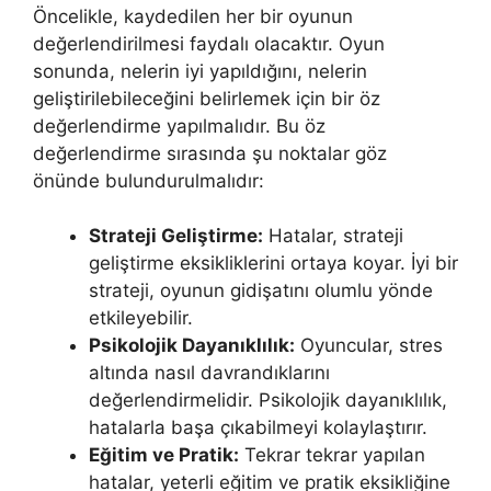
Öncelikle, kaydedilen her bir oyunun
değerlendirilmesi faydalı olacaktır. Oyun
sonunda, nelerin iyi yapıldığını, nelerin
geliştirilebileceğini belirlemek için bir öz
değerlendirme yapılmalıdır. Bu öz
değerlendirme sırasında şu noktalar göz
önünde bulundurulmalıdır:
Strateji Geliştirme:
Hatalar, strateji
geliştirme eksikliklerini ortaya koyar. İyi bir
strateji, oyunun gidişatını olumlu yönde
etkileyebilir.
Psikolojik Dayanıklılık:
Oyuncular, stres
altında nasıl davrandıklarını
değerlendirmelidir. Psikolojik dayanıklılık,
hatalarla başa çıkabilmeyi kolaylaştırır.
Eğitim ve Pratik:
Tekrar tekrar yapılan
hatalar, yeterli eğitim ve pratik eksikliğine