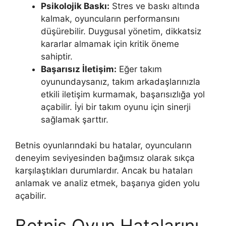
Psikolojik Baskı:
Stres ve baskı altında
kalmak, oyuncuların performansını
düşürebilir. Duygusal yönetim, dikkatsiz
kararlar almamak için kritik öneme
sahiptir.
Başarısız İletişim:
Eğer takım
oyunundaysanız, takım arkadaşlarınızla
etkili iletişim kurmamak, başarısızlığa yol
açabilir. İyi bir takım oyunu için sinerji
sağlamak şarttır.
Betnis oyunlarındaki bu hatalar, oyuncuların
deneyim seviyesinden bağımsız olarak sıkça
karşılaştıkları durumlardır. Ancak bu hataları
anlamak ve analiz etmek, başarıya giden yolu
açabilir.
Betnis Oyun Hatalarını