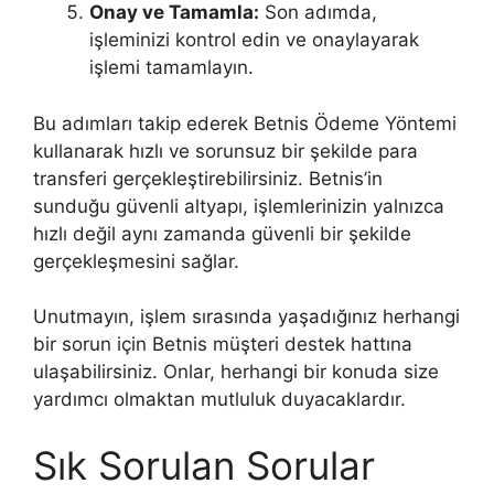
Onay ve Tamamla:
Son adımda,
işleminizi kontrol edin ve onaylayarak
işlemi tamamlayın.
Bu adımları takip ederek Betnis Ödeme Yöntemi
kullanarak hızlı ve sorunsuz bir şekilde para
transferi gerçekleştirebilirsiniz. Betnis’in
sunduğu güvenli altyapı, işlemlerinizin yalnızca
hızlı değil aynı zamanda güvenli bir şekilde
gerçekleşmesini sağlar.
Unutmayın, işlem sırasında yaşadığınız herhangi
bir sorun için Betnis müşteri destek hattına
ulaşabilirsiniz. Onlar, herhangi bir konuda size
yardımcı olmaktan mutluluk duyacaklardır.
Sık Sorulan Sorular