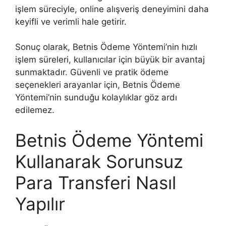
işlem süreciyle, online alışveriş deneyimini daha
keyifli ve verimli hale getirir.
Sonuç olarak, Betnis Ödeme Yöntemi’nin hızlı
işlem süreleri, kullanıcılar için büyük bir avantaj
sunmaktadır. Güvenli ve pratik ödeme
seçenekleri arayanlar için, Betnis Ödeme
Yöntemi’nin sunduğu kolaylıklar göz ardı
edilemez.
Betnis Ödeme Yöntemi
Kullanarak Sorunsuz
Para Transferi Nasıl
Yapılır