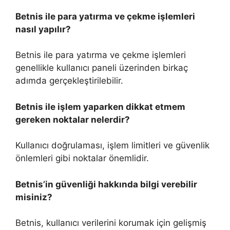
Betnis ile para yatırma ve çekme işlemleri
nasıl yapılır?
Betnis ile para yatırma ve çekme işlemleri
genellikle kullanıcı paneli üzerinden birkaç
adımda gerçekleştirilebilir.
Betnis ile işlem yaparken dikkat etmem
gereken noktalar nelerdir?
Kullanıcı doğrulaması, işlem limitleri ve güvenlik
önlemleri gibi noktalar önemlidir.
Betnis’in güvenliği hakkında bilgi verebilir
misiniz?
Betnis, kullanıcı verilerini korumak için gelişmiş