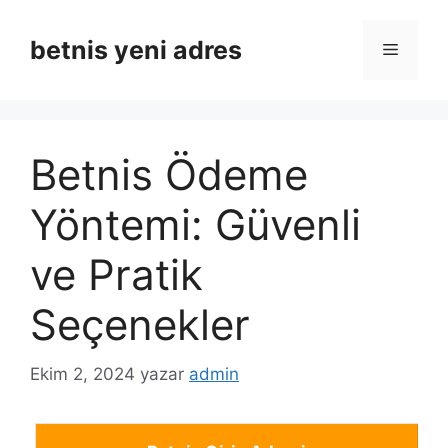
İçeriğe
atla
betnis yeni adres
Menü
Betnis Ödeme
Yöntemi: Güvenli
ve Pratik
Seçenekler
Ekim 2, 2024
yazar
admin