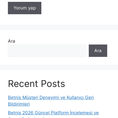
Ara
Ara
Recent Posts
Betnis Müşteri Deneyimi ve Kullanıcı Geri
Bildirimleri
Betnis 2026 Güncel Platform İncelemesi ve