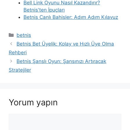
Bell Link Oyunu Nasıl Kazandırır?
Betnis'ten İpuçları
Betnis Canlı Bahisler: Adım Adım Kılavuz
Kategoriler
betnis
Betnis Bet Üyelik: Kolay ve Hızlı Üye Olma
Rehberi
Betnis Şanslı Oyun: Şansınızı Artıracak
Stratejiler
Yorum yapın
Yorum