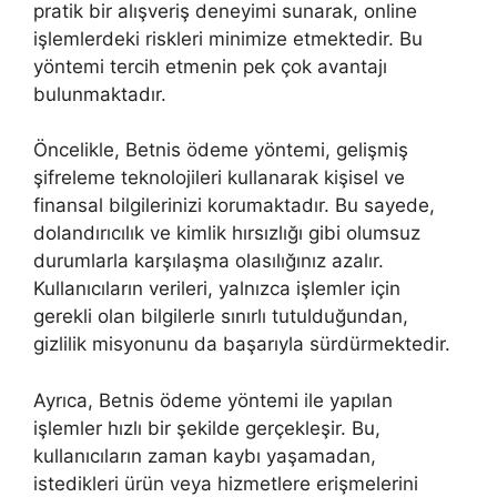
pratik bir alışveriş deneyimi sunarak, online
işlemlerdeki riskleri minimize etmektedir. Bu
yöntemi tercih etmenin pek çok avantajı
bulunmaktadır.
Öncelikle, Betnis ödeme yöntemi, gelişmiş
şifreleme teknolojileri kullanarak kişisel ve
finansal bilgilerinizi korumaktadır. Bu sayede,
dolandırıcılık ve kimlik hırsızlığı gibi olumsuz
durumlarla karşılaşma olasılığınız azalır.
Kullanıcıların verileri, yalnızca işlemler için
gerekli olan bilgilerle sınırlı tutulduğundan,
gizlilik misyonunu da başarıyla sürdürmektedir.
Ayrıca, Betnis ödeme yöntemi ile yapılan
işlemler hızlı bir şekilde gerçekleşir. Bu,
kullanıcıların zaman kaybı yaşamadan,
istedikleri ürün veya hizmetlere erişmelerini