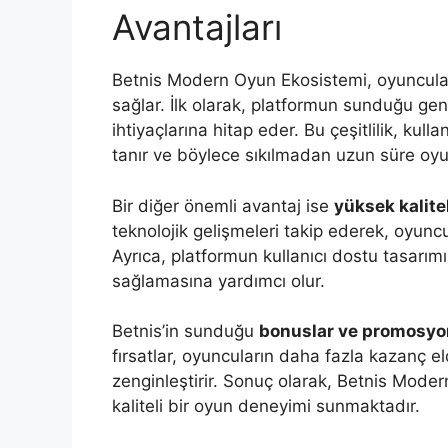
Avantajları
Betnis Modern Oyun Ekosistemi, oyuncular
sağlar. İlk olarak, platformun sunduğu ge
ihtiyaçlarına hitap eder. Bu çeşitlilik, kull
tanır ve böylece sıkılmadan uzun süre oyu
Bir diğer önemli avantaj ise
yüksek kalitel
teknolojik gelişmeleri takip ederek, oyuncu
Ayrıca, platformun kullanıcı dostu tasarımı
sağlamasına yardımcı olur.
Betnis’in sunduğu
bonuslar ve promosyo
fırsatlar, oyuncuların daha fazla kazanç e
zenginleştirir. Sonuç olarak, Betnis Moder
kaliteli bir oyun deneyimi sunmaktadır.