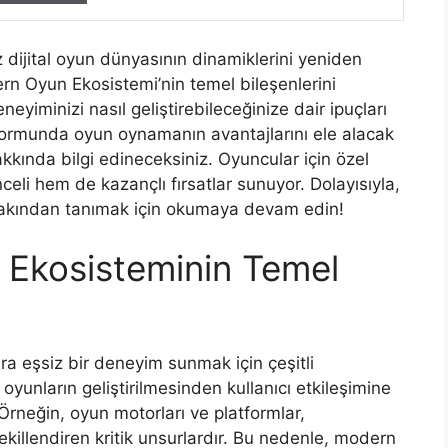
ijital oyun dünyasının dinamiklerini yeniden
rn Oyun Ekosistemi’nin temel bileşenlerini
eyiminizi nasıl geliştirebileceğinize dair ipuçları
tformunda oyun oynamanın avantajlarını ele alacak
kkında bilgi edineceksiniz. Oyuncular için özel
eli hem de kazançlı fırsatlar sunuyor. Dolayısıyla,
akından tanımak için okumaya devam edin!
 Ekosisteminin Temel
a eşsiz bir deneyim sunmak için çeşitli
oyunların geliştirilmesinden kullanıcı etkileşimine
Örneğin, oyun motorları ve platformlar,
şekillendiren kritik unsurlardır. Bu nedenle, modern