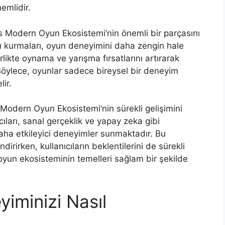
emlidir.
is Modern Oyun Ekosistemi’nin önemli bir parçasını
ntı kurmaları, oyun deneyimini daha zengin hale
irlikte oynama ve yarışma fırsatlarını artırarak
 Böylece, oyunlar sadece bireysel bir deneyim
lir.
is Modern Oyun Ekosistemi’nin sürekli gelişimini
ıları, sanal gerçeklik ve yapay zeka gibi
daha etkileyici deneyimler sunmaktadır. Bu
irirken, kullanıcıların beklentilerini de sürekli
yun ekosisteminin temelleri sağlam bir şekilde
yiminizi Nasıl