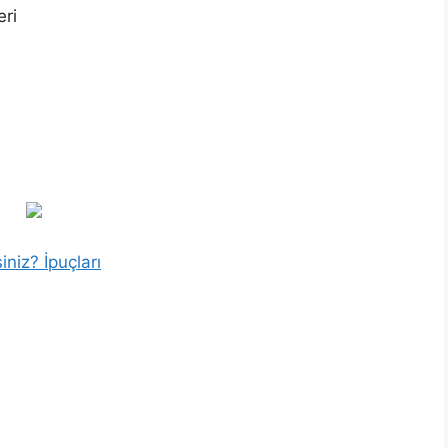
eri
niz? İpuçları