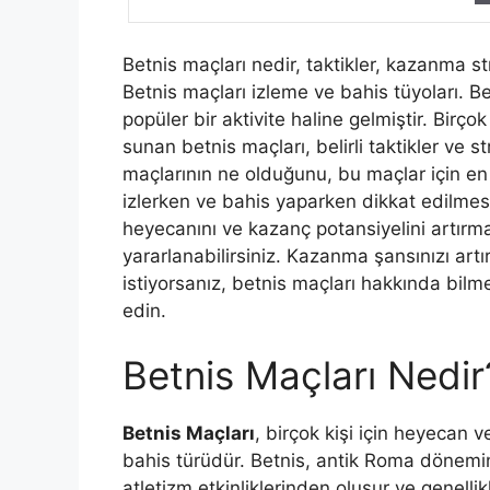
Betnis maçları nedir, taktikler, kazanma strat
Betnis maçları izleme ve bahis tüyoları. B
popüler bir aktivite haline gelmiştir. Birço
sunan betnis maçları, belirli taktikler ve 
maçlarının ne olduğunu, bu maçlar için en i
izlerken ve bahis yaparken dikkat edilmesi
heyecanını ve kazanç potansiyelini artırmak
yararlanabilirsiniz. Kazanma şansınızı art
istiyorsanız, betnis maçları hakkında bil
edin.
Betnis Maçları Nedir
Betnis Maçları
, birçok kişi için heyecan 
bahis türüdür. Betnis, antik Roma dönemi
atletizm etkinliklerinden oluşur ve genellik