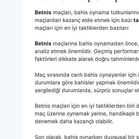
Betnis
maçları, bahis oynama tutkunlarının 
maçlardan kazanç elde etmek için bazı
ta
maçları için en iyi taktiklerden bazıları:
Betnis
maçlarına bahis oynamadan önce, ta
analiz etmek önemlidir. Geçmiş performansl
faktörleri dikkate alarak doğru tahminl
Maç sırasında canlı bahis oynayanlar için i
durumlara göre bahisler yapmak önemlidir.
sergilediği durumlarda, sürpriz sonuçlar 
Betnis maçları için en iyi taktiklerden biri
maç üzerine oynamak yerine, handikaplı bahi
denemek daha kazançlı olabilir.
Son olarak, bahis oynarken duygusal bir şe