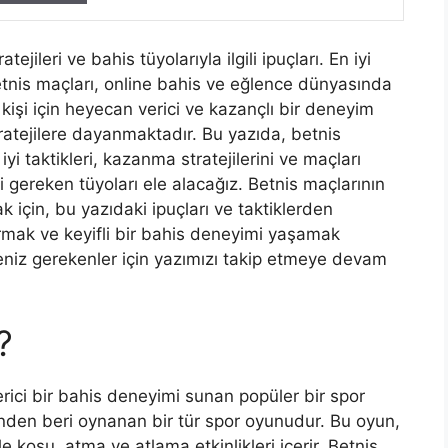
ejileri ve bahis tüyolarıyla ilgili ipuçları. En iyi
etnis maçları, online bahis ve eğlence dünyasında
k kişi için heyecan verici ve kazançlı bir deneyim
stratejilere dayanmaktadır. Bu yazıda, betnis
yi taktikleri, kazanma stratejilerini ve maçları
 gereken tüyoları ele alacağız. Betnis maçlarının
 için, bu yazıdaki ipuçları ve taktiklerden
ırmak ve keyifli bir bahis deneyimi yaşamak
meniz gerekenler için yazımızı takip etmeye devam
?
verici bir bahis deneyimi sunan popüler bir spor
nden beri oynanan bir tür spor oyunudur. Bu oyun,
le koşu, atma ve atlama etkinlikleri içerir. Betnis,