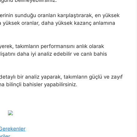
lerinin sunduğu oranları karşılaştırarak, en yüksek
Daha yüksek oranlar, daha yüksek kazanç anlamına
yerek, takımların performansını anlık olarak
şatını daha iyi analiz edebilir ve canlı bahis
taylı bir analiz yaparak, takımların güçlü ve zayıf
a bilinçli bahisler yapabilirsiniz.
 Gerekenler
riler