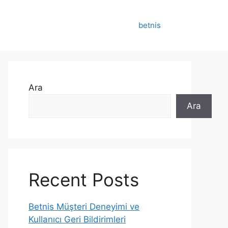
betnis
Ara
Ara
Recent Posts
Betnis Müşteri Deneyimi ve
Kullanıcı Geri Bildirimleri