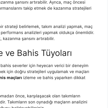
azanma şansını artırabilir. Ayrıca, maç öncesi
ormanslarını takip etmek de kazanma stratejileri
ir strateji belirlemek, takım analizi yapmak, maç
ve performans analizleri yapmak oldukça önemlidir.
k, kazanma şansını artırabilir.
e ve Bahis Tüyoları
ahis severler için heyecan verici bir deneyim
mek için doğru stratejileri uygulamak ve maçları
nis maçları
izleme ve bahis yaparken dikkat
madan önce, karşılaşacak olan takımların
ir. Takımların son oynadığı maçların analizini
unu belirleyebilirsiniz.