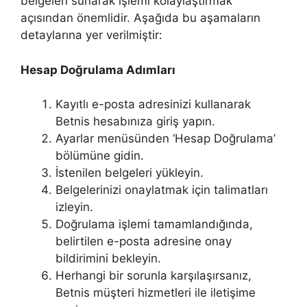
belgeleri sunarak işlemi kolaylaştırmak
açısından önemlidir. Aşağıda bu aşamaların
detaylarına yer verilmiştir:
Hesap Doğrulama Adımları
Kayıtlı e-posta adresinizi kullanarak
Betnis hesabınıza giriş yapın.
Ayarlar menüsünden ‘Hesap Doğrulama’
bölümüne gidin.
İstenilen belgeleri yükleyin.
Belgelerinizi onaylatmak için talimatları
izleyin.
Doğrulama işlemi tamamlandığında,
belirtilen e-posta adresine onay
bildirimini bekleyin.
Herhangi bir sorunla karşılaşırsanız,
Betnis müşteri hizmetleri ile iletişime