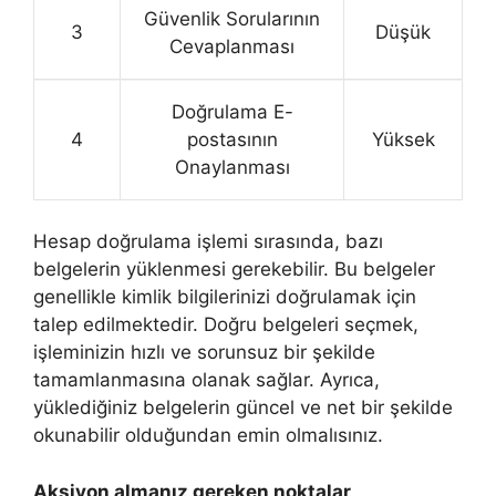
Güvenlik Sorularının
3
Düşük
Cevaplanması
Doğrulama E-
4
postasının
Yüksek
Onaylanması
Hesap doğrulama işlemi sırasında, bazı
belgelerin yüklenmesi gerekebilir. Bu belgeler
genellikle kimlik bilgilerinizi doğrulamak için
talep edilmektedir. Doğru belgeleri seçmek,
işleminizin hızlı ve sorunsuz bir şekilde
tamamlanmasına olanak sağlar. Ayrıca,
yüklediğiniz belgelerin güncel ve net bir şekilde
okunabilir olduğundan emin olmalısınız.
Aksiyon almanız gereken noktalar