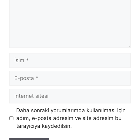
İsim
E-
posta
İnternet
sitesi
Daha sonraki yorumlarımda kullanılması için
adım, e-posta adresim ve site adresim bu
tarayıcıya kaydedilsin.