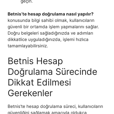
geçin.
Betnis’te hesap doğrulama nasıl yapılır?
konusunda bilgi sahibi olmak, kullanıcıların
güvenli bir ortamda işlem yapmalarını sağlar.
Doğru belgeleri sağladığınızda ve adımları
dikkatlice uyguladığınızda, işlemi hızlıca
tamamlayabilirsiniz.
Betnis Hesap
Doğrulama Sürecinde
Dikkat Edilmesi
Gerekenler
Betnis’te hesap doğrulama süreci, kullanıcıların
güvenliğini sağlamak amacıyla oldukça