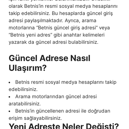
olarak Betnis’in resmi sosyal medya hesaplarını
takip edebilirsiniz. Bu hesaplarda güncel giriş
adresi paylaşılmaktadır. Ayrıca, arama
motorlarına “Betnis güncel giriş adresi” veya
“Betnis yeni adres” gibi anahtar kelimeleri
yazarak da güncel adresi bulabilirsiniz.
Güncel Adrese Nasıl
Ulaşırım?
Betnis resmi sosyal medya hesaplarını takip
edebilirsiniz.
Arama motorlarından güncel adresi
aratabilirsiniz.
Betnis’in güncellenen adresi ile doğrudan
erişim sağlayabilirsiniz.
Yeni Adreste Neler Değişti?