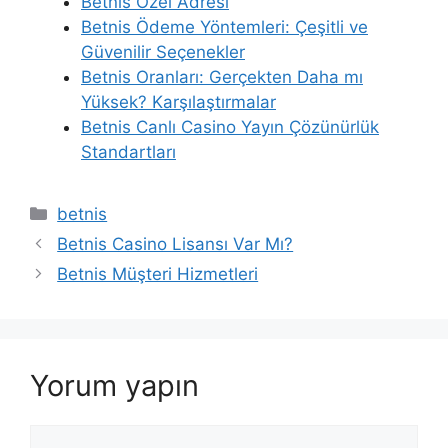
Betnis Özel Adresi
Betnis Ödeme Yöntemleri: Çeşitli ve
Güvenilir Seçenekler
Betnis Oranları: Gerçekten Daha mı
Yüksek? Karşılaştırmalar
Betnis Canlı Casino Yayın Çözünürlük
Standartları
Kategoriler
betnis
Betnis Casino Lisansı Var Mı?
Betnis Müşteri Hizmetleri
Yorum yapın
Yorum