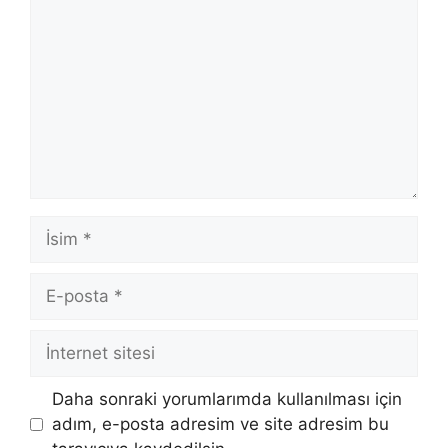
İsim
E-
posta
İnternet
sitesi
Daha sonraki yorumlarımda kullanılması için
adım, e-posta adresim ve site adresim bu