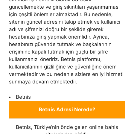
güncellemekte ve giriş sıkıntıları yaşanmaması
için çeşitli önlemler almaktadır. Bu nedenle,
sitenin güncel adresini takip etmek ve kullanıcı
adı ve şifrenizi doğru bir şekilde girerek
hesabınıza giriş yapmak önemlidir. Ayrıca,
hesabınızı güvende tutmak ve başkalarının
erişimine kapalı tutmak için güçlü bir şifre
kullanmanızı öneririz. Betnis platformu,
kullanıcılarının gizliliğine ve güvenliğine önem
vermektedir ve bu nedenle sizlere en iyi hizmeti
sunmaya devam etmektedir.
Betnis
Betnis Adresi Nerede?
Betnis, Türkiye’nin önde gelen online bahis