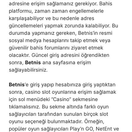
adresine erişim sağlamanız gerekiyor. Bahis
platformu, zaman zaman engellemelerle
karşılaşabiliyor ve bu nedenle adres
güncellemeleri yapmak zorunda kalabiliyor. Bu
durumda yapmanız gereken, Betnis’in resmi
sosyal medya hesaplarını takip etmek veya
güvenilir bahis forumlarını ziyaret etmek
olacaktır. Güncel giriş adresini öğrendikten
sonra,
Betnis
ana sayfasına erişim
sağlayabilirsiniz.
Betnis
‘e giriş yapıp hesabınıza giriş yaptıktan
sonra, casino slot oyunlarına erişim sağlamak
için sol menüdeki “Casino” sekmesine
tıklamalısınız. Bu sekme altında farklı oyun
sağlayıcıları tarafından sunulan birçok slot
oyunu seçeneği bulunmaktadır. Örneğin,
popüler oyun sağlayıcıları Play’n GO, NetEnt ve