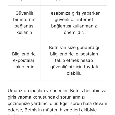
Güvenilir
Hesabınıza giriş yaparken
bir internet
güvenli bir internet
bağlantısı
bağlantısı kullanmanız
kullanın
önemlidir.
Betnis’in size gönderdiği
Bilgilendirici
bilgilendirici e-postaları
e-postaları
takip etmek hesap
takip edin
güvenliğiniz için faydalı
olabilir.
Umarız bu ipuçları ve öneriler, Betnis hesabınıza
giriş yapma konusundaki sorunlarınızı
çözmenize yardımcı olur. Eğer sorun hala devam
ederse, Betnis’in müşteri hizmetleri ekibiyle