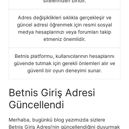
sitelerinden biridir.
Adres değişiklikleri sıklıkla gerçekleşir ve
güncel adresi öğrenmek için resmi sosyal
medya hesaplarınızı veya forumları takip
etmeniz önemlidir.
Betnis platformu, kullanıcılarının hesaplarını
güvende tutmak için gerekli önlemleri alır ve
güvenli bir oyun deneyimi sunar.
Betnis Giriş Adresi
Güncellendi
Merhaba, bugünkü blog yazımızda sizlere
Betnis Giriş Adresi’nin güncellendiğini duyurmak