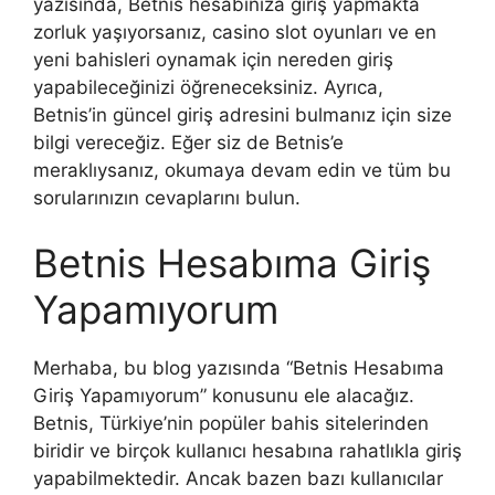
yazısında, Betnis hesabınıza giriş yapmakta
zorluk yaşıyorsanız, casino slot oyunları ve en
yeni bahisleri oynamak için nereden giriş
yapabileceğinizi öğreneceksiniz. Ayrıca,
Betnis’in güncel giriş adresini bulmanız için size
bilgi vereceğiz. Eğer siz de Betnis’e
meraklıysanız, okumaya devam edin ve tüm bu
sorularınızın cevaplarını bulun.
Betnis Hesabıma Giriş
Yapamıyorum
Merhaba, bu blog yazısında “Betnis Hesabıma
Giriş Yapamıyorum” konusunu ele alacağız.
Betnis, Türkiye’nin popüler bahis sitelerinden
biridir ve birçok kullanıcı hesabına rahatlıkla giriş
yapabilmektedir. Ancak bazen bazı kullanıcılar