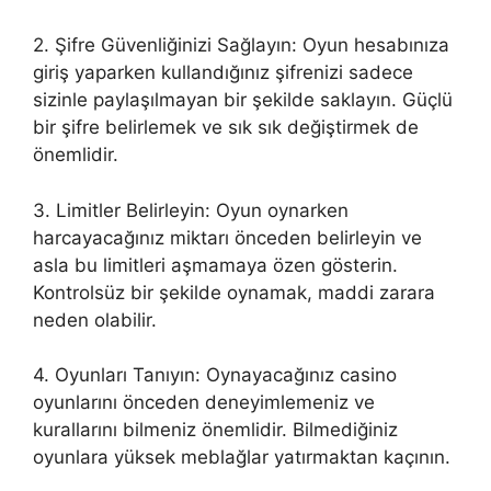
2. Şifre Güvenliğinizi Sağlayın: Oyun hesabınıza
giriş yaparken kullandığınız şifrenizi sadece
sizinle paylaşılmayan bir şekilde saklayın. Güçlü
bir şifre belirlemek ve sık sık değiştirmek de
önemlidir.
3. Limitler Belirleyin: Oyun oynarken
harcayacağınız miktarı önceden belirleyin ve
asla bu limitleri aşmamaya özen gösterin.
Kontrolsüz bir şekilde oynamak, maddi zarara
neden olabilir.
4. Oyunları Tanıyın: Oynayacağınız casino
oyunlarını önceden deneyimlemeniz ve
kurallarını bilmeniz önemlidir. Bilmediğiniz
oyunlara yüksek meblağlar yatırmaktan kaçının.