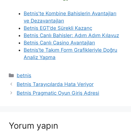
Betnis'te Kombine Bahislerin Avantajları
ve Dezavantajları
Betnis EGT’de Sürekli Kazanç
Betnis Canlı Bahisler: Adım Adım Kılavuz
Betnis Canlı Casino Avantajları
Betnis’te Takım Form Grafikleriyle Doğru
Analiz Yapma
Kategoriler
betnis
Betnis Tarayıcılarda Hata Veriyor
Betnis Pragmatic Oyun Giriş Adresi
Yorum yapın