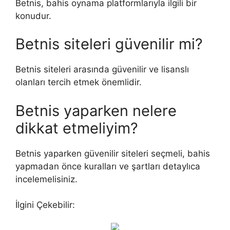
Betnis, bahis oynama platformlarıyla ilgili bir
konudur.
Betnis siteleri güvenilir mi?
Betnis siteleri arasında güvenilir ve lisanslı
olanları tercih etmek önemlidir.
Betnis yaparken nelere
dikkat etmeliyim?
Betnis yaparken güvenilir siteleri seçmeli, bahis
yapmadan önce kuralları ve şartları detaylıca
incelemelisiniz.
İlgini Çekebilir: