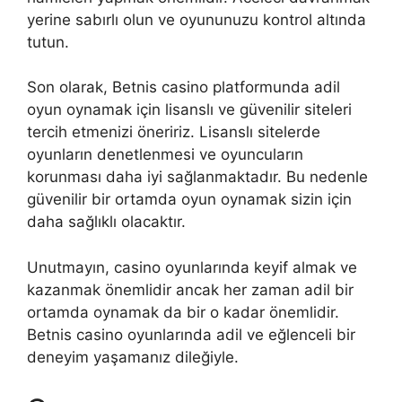
yerine sabırlı olun ve oyununuzu kontrol altında
tutun.
Son olarak, Betnis casino platformunda adil
oyun oynamak için lisanslı ve güvenilir siteleri
tercih etmenizi öneririz. Lisanslı sitelerde
oyunların denetlenmesi ve oyuncuların
korunması daha iyi sağlanmaktadır. Bu nedenle
güvenilir bir ortamda oyun oynamak sizin için
daha sağlıklı olacaktır.
Unutmayın, casino oyunlarında keyif almak ve
kazanmak önemlidir ancak her zaman adil bir
ortamda oynamak da bir o kadar önemlidir.
Betnis casino oyunlarında adil ve eğlenceli bir
deneyim yaşamanız dileğiyle.