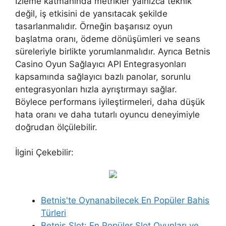
İzleme katmanında metrikler yalnızca teknik
değil, iş etkisini de yansıtacak şekilde
tasarlanmalıdır. Örneğin başarısız oyun
başlatma oranı, ödeme dönüşümleri ve seans
süreleriyle birlikte yorumlanmalıdır. Ayrıca Betnis
Casino Oyun Sağlayıcı API Entegrasyonları
kapsamında sağlayıcı bazlı panolar, sorunlu
entegrasyonları hızla ayrıştırmayı sağlar.
Böylece performans iyileştirmeleri, daha düşük
hata oranı ve daha tutarlı oyuncu deneyimiyle
doğrudan ölçülebilir.
İlgini Çekebilir:
Betnis'te Oynanabilecek En Popüler Bahis
Türleri
Betnis Slot: En Popüler Slot Oyunları ve