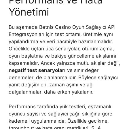
Yönetimi
Bu aşamada Betnis Casino Oyun Sağlayıcı API
Entegrasyonları için test ortamı, üretimle aynı
yapılandırma ve veri hacmiyle hazırlanmalıdır.
Öncelikle uçtan uca senaryolar, oturum açma,
oyun başlatma ve bakiye güncelleme akışlarını
kapsamalıdır. Ancak yalnızca mutlu akışlar değil,
negatif test senaryoları
ve sınır değer
denemeleri de planlanmalıdır. Böylece sağlayıcı
yanıt değişimleri, zaman aşımı ve ağ
dalgalanmaları daha erken yakalanır.
Performans tarafında yük testleri, eşzamanlı
oyuncu sayısı ve sağlayıcı çağrı sıklığına göre
kademeli uygulanmalıdır. Özellikle gecikme,
throughput ve hata oranı metrikleri, SLA