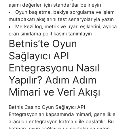
aşımı değerleri için standartlar belirleyin
Oyun başlatma, bakiye sorgulama ve işlem
mutabakatı akışlarını test senaryolarıyla yazın
Merkezi log, metrik ve uyarı eşiklerini; ayrıca
oran sınırlama politikasını tanımlayın
Betnis’te Oyun
Sağlayıcı API
Entegrasyonu Nasıl
Yapılır? Adım Adım
Mimari ve Veri Akışı
Betnis Casino Oyun Sağlayıcı API
Entegrasyonları kapsamında mimari, genellikle
aracı bir entegrasyon katmanı ile başlatılır. Bu
katman, oyun sağlayıcı uç noktalarına giden