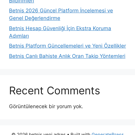
Bildirimleri
Betnis 2026 Güncel Platform İncelemesi ve
Genel Değerlendirme
Betnis Hesap Güvenliği İçin Ekstra Koruma
Adımları
Betnis Platform Güncellemeleri ve Yeni Özellikler
Betnis Canlı Bahiste Anlık Oran Takip Yöntemleri
Recent Comments
Görüntülenecek bir yorum yok.
© 2026 betnis yeni adres
• Built with
GeneratePress