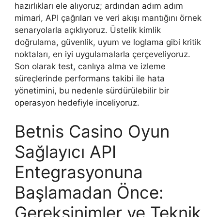
hazırlıkları ele alıyoruz; ardından adım adım
mimari, API çağrıları ve veri akışı mantığını örnek
senaryolarla açıklıyoruz. Üstelik kimlik
doğrulama, güvenlik, uyum ve loglama gibi kritik
noktaları, en iyi uygulamalarla çerçeveliyoruz.
Son olarak test, canlıya alma ve izleme
süreçlerinde performans takibi ile hata
yönetimini, bu nedenle sürdürülebilir bir
operasyon hedefiyle inceliyoruz.
Betnis Casino Oyun
Sağlayıcı API
Entegrasyonuna
Başlamadan Önce:
Gereksinimler ve Teknik