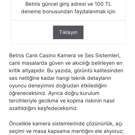
Betnis güncel giriş adresi ve 100 TL
deneme bonusundan faydalanmak için
Tıklayın
Betnis Canlı Casino Kamera ve Ses Sistemleri,
canlı masalarda güven ve akıcılığı belirleyen en
kritik altyapıdır. Bu yazıda, görüntü kalitesinden
ses netliğine kadar hangi teknik detayların
oyuncu deneyimini doğrudan etkilediğini
öğreneceksiniz. Ayrıca doğru kurulum
tercihleriyle gecikme ve kopma riskinin nasıl
azaltıldığını keşfedeceksiniz.
Öncelikle kamera sistemlerinde çözünürlük, açı
seçimi ve masa kapsama mantığını ele alıyoruz;