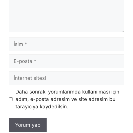
İsim
E-
posta
İnternet
sitesi
Daha sonraki yorumlarımda kullanılması için
adım, e-posta adresim ve site adresim bu
tarayıcıya kaydedilsin.