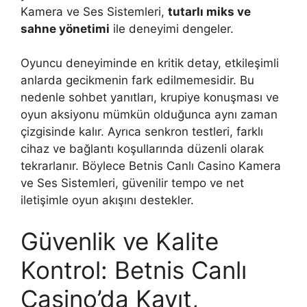
Kamera ve Ses Sistemleri,
tutarlı miks ve
sahne yönetimi
ile deneyimi dengeler.
Oyuncu deneyiminde en kritik detay, etkileşimli
anlarda gecikmenin fark edilmemesidir. Bu
nedenle sohbet yanıtları, krupiye konuşması ve
oyun aksiyonu mümkün olduğunca aynı zaman
çizgisinde kalır. Ayrıca senkron testleri, farklı
cihaz ve bağlantı koşullarında düzenli olarak
tekrarlanır. Böylece Betnis Canlı Casino Kamera
ve Ses Sistemleri, güvenilir tempo ve net
iletişimle oyun akışını destekler.
Güvenlik ve Kalite
Kontrol: Betnis Canlı
Casino’da Kayıt,