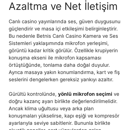
Azaltma ve Net İletişim
Canlı casino yayınlarında ses, güven duygusunu
güçlendirir ve masa içi etkileşimi belirginleştirir.
Bu nedenle Betnis Canlı Casino Kamera ve Ses
Sistemleri yaklaşımında mikrofon yerleşimi,
görüntü kadar kritik görülür. Özellikle krupiyerin
konuşma ekseni ile mikrofon kapsaması
örtüştüğünde, tonlama daha doğal duyulur.
Ayrıca masaya yakın konumlandırma, kart ve fiş
seslerini dengelerken gereksiz yankıyı azaltır.
Gürültü kontrolünde,
yönlü mikrofon seçimi
ve
doğru kazanç ayarı birlikte değerlendirilmelidir.
Ancak klima uğultusu veya arka plan
konuşmaları yükselirse, kapı eşiği ve kompresör
ayarlarıyla seviye sabitlenir. Bununla birlikte