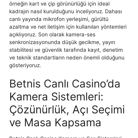
örneğin kart ve çip görünürlüğü için ideal
kadrajın nasıl kurulduğunu inceliyoruz. Dahası
canlı yayında mikrofon yerleşimi, gürültü
azaltma ve net iletişim için kullanılan yöntemleri
açıklıyoruz. Son olarak kamera-ses
senkronizasyonunda düşük gecikme, yayın
stabilitesi ve güvenlik tarafında kayıt, denetim
ve teknik standartların neden önemli olduğunu
gösteriyoruz.
Betnis Canlı Casino’da
Kamera Sistemleri:
Çözünürlük, Açı Seçimi
ve Masa Kapsama