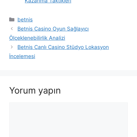
Kazanma Taktikleri
Kategoriler
betnis
Betnis Casino Oyun Sağlayıcı
Ölçeklenebilirlik Analizi
Betnis Canlı Casino Stüdyo Lokasyon
İncelemesi
Yorum yapın
Yorum