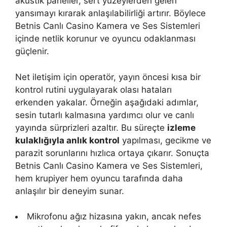
akustik paneller, sert yüzeylerden gelen
yansımayı kırarak anlaşılabilirliği artırır. Böylece
Betnis Canlı Casino Kamera ve Ses Sistemleri
içinde netlik korunur ve oyuncu odaklanması
güçlenir.
Net iletişim için operatör, yayın öncesi kısa bir
kontrol rutini uygulayarak olası hataları
erkenden yakalar. Örneğin aşağıdaki adımlar,
sesin tutarlı kalmasına yardımcı olur ve canlı
yayında sürprizleri azaltır. Bu süreçte
izleme
kulaklığıyla anlık kontrol
yapılması, gecikme ve
parazit sorunlarını hızlıca ortaya çıkarır. Sonuçta
Betnis Canlı Casino Kamera ve Ses Sistemleri,
hem krupiyer hem oyuncu tarafında daha
anlaşılır bir deneyim sunar.
Mikrofonu ağız hizasına yakın, ancak nefes