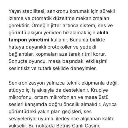
Yayın stabilitesi, senkronu korumak için sürekli
izleme ve otomatik düzeltme mekanizmaları
gerektirir. Örneğin jitter artınca sistem, ses ve
görüntü akışını yeniden hizalamak için
akıllı
tampon yönetimi
kullanır. Bununla birlikte
hataya dayanıklı protokoller ve yedekli
bağlantılar, kopmaları azaltarak ritmi korur.
Sonuçta oyuncu, masa başındaki etkileşimi
kesintisiz ve tutarlı şekilde deneyimler.
Senkronizasyon yalnızca teknik ekipmanla değil,
stüdyo içi iş akışıyla da desteklenir. Krupiye
mikrofonu, ortam mikrofonları ve masa üstü
sesleri karışımda doğru öncelik almalıdır. Ayrıca
görüntüdeki yakın plan geçişleri, ses
seviyeleriyle uyumlu ilerleyince algılanan kalite
yükselir. Bu noktada Betnis Canlı Casino