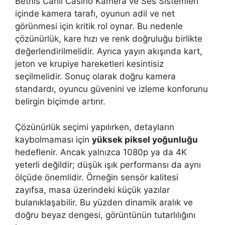
Betnis Canlı Casino Kamera ve Ses Sistemleri
içinde kamera tarafı, oyunun adil ve net
görünmesi için kritik rol oynar. Bu nedenle
çözünürlük, kare hızı ve renk doğruluğu birlikte
değerlendirilmelidir. Ayrıca yayın akışında kart,
jeton ve krupiye hareketleri kesintisiz
seçilmelidir. Sonuç olarak doğru kamera
standardı, oyuncu güvenini ve izleme konforunu
belirgin biçimde artırır.
Çözünürlük seçimi yapılırken, detayların
kaybolmaması için
yüksek piksel yoğunluğu
hedeflenir. Ancak yalnızca 1080p ya da 4K
yeterli değildir; düşük ışık performansı da aynı
ölçüde önemlidir. Örneğin sensör kalitesi
zayıfsa, masa üzerindeki küçük yazılar
bulanıklaşabilir. Bu yüzden dinamik aralık ve
doğru beyaz dengesi, görüntünün tutarlılığını