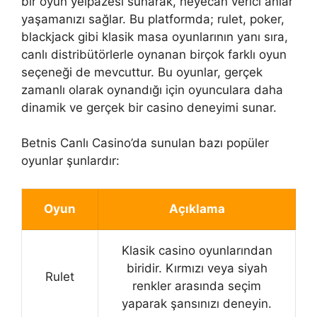
bir oyun yelpazesi sunarak, heyecan verici anlar
yaşamanızı sağlar. Bu platformda; rulet, poker,
blackjack gibi klasik masa oyunlarının yanı sıra,
canlı distribütörlerle oynanan birçok farklı oyun
seçeneği de mevcuttur. Bu oyunlar, gerçek
zamanlı olarak oynandığı için oyunculara daha
dinamik ve gerçek bir casino deneyimi sunar.
Betnis Canlı Casino’da sunulan bazı popüler
oyunlar şunlardır:
Oyun
Açıklama
Klasik casino oyunlarından
biridir. Kırmızı veya siyah
Rulet
renkler arasında seçim
yaparak şansınızı deneyin.