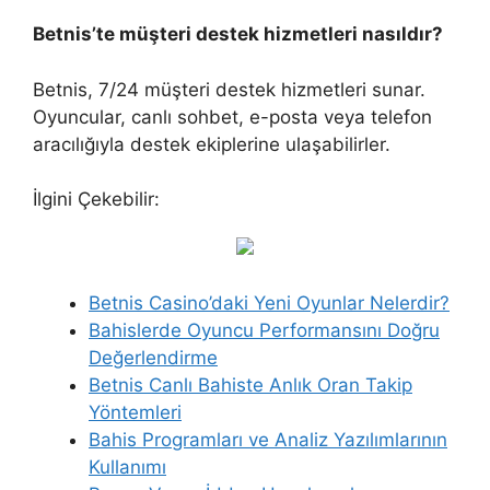
Betnis’te müşteri destek hizmetleri nasıldır?
Betnis, 7/24 müşteri destek hizmetleri sunar.
Oyuncular, canlı sohbet, e-posta veya telefon
aracılığıyla destek ekiplerine ulaşabilirler.
İlgini Çekebilir:
Betnis Casino’daki Yeni Oyunlar Nelerdir?
Bahislerde Oyuncu Performansını Doğru
Değerlendirme
Betnis Canlı Bahiste Anlık Oran Takip
Yöntemleri
Bahis Programları ve Analiz Yazılımlarının
Kullanımı