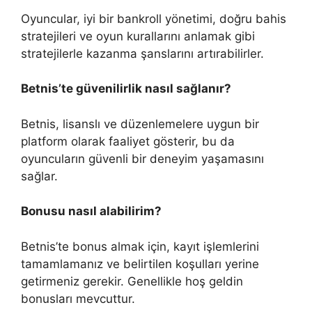
Oyuncular, iyi bir bankroll yönetimi, doğru bahis
stratejileri ve oyun kurallarını anlamak gibi
stratejilerle kazanma şanslarını artırabilirler.
Betnis’te güvenilirlik nasıl sağlanır?
Betnis, lisanslı ve düzenlemelere uygun bir
platform olarak faaliyet gösterir, bu da
oyuncuların güvenli bir deneyim yaşamasını
sağlar.
Bonusu nasıl alabilirim?
Betnis’te bonus almak için, kayıt işlemlerini
tamamlamanız ve belirtilen koşulları yerine
getirmeniz gerekir. Genellikle hoş geldin
bonusları mevcuttur.