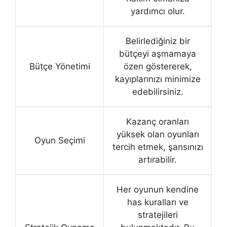
yardımcı olur.
Belirlediğiniz bir
bütçeyi aşmamaya
Bütçe Yönetimi
özen göstererek,
kayıplarınızı minimize
edebilirsiniz.
Kazanç oranları
yüksek olan oyunları
Oyun Seçimi
tercih etmek, şansınızı
artırabilir.
Her oyunun kendine
has kuralları ve
stratejileri