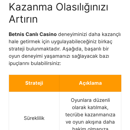
Kazanma Olasılığınızı
Artırın
Betnis Canlı Casino
deneyiminizi daha kazançlı
hale getirmek için uygulayabileceğiniz birkaç
strateji bulunmaktadır. Aşağıda, başarılı bir
oyun deneyimi yaşamanızı sağlayacak bazı
ipuçlarını bulabilirsiniz:
Strateji
Açıklama
Oyunlara düzenli
olarak katılmak,
tecrübe kazanmanıza
Süreklilik
ve oyun akışına daha
hakim olmanıza