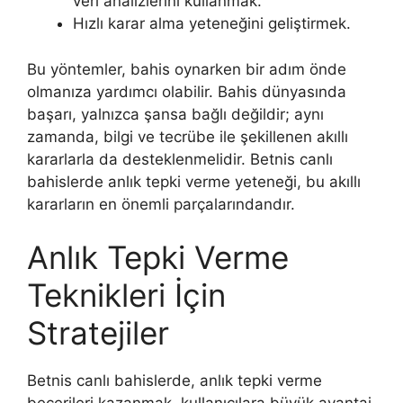
veri analizlerini kullanmak.
Hızlı karar alma yeteneğini geliştirmek.
Bu yöntemler, bahis oynarken bir adım önde
olmanıza yardımcı olabilir. Bahis dünyasında
başarı, yalnızca şansa bağlı değildir; aynı
zamanda, bilgi ve tecrübe ile şekillenen akıllı
kararlarla da desteklenmelidir. Betnis canlı
bahislerde anlık tepki verme yeteneği, bu akıllı
kararların en önemli parçalarındandır.
Anlık Tepki Verme
Teknikleri İçin
Stratejiler
Betnis canlı bahislerde, anlık tepki verme