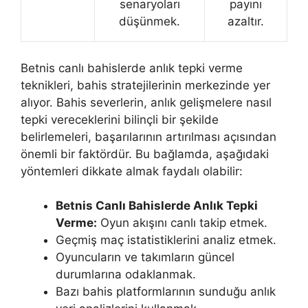
senaryoları
payını
düşünmek.
azaltır.
Betnis canlı bahislerde anlık tepki verme
teknikleri, bahis stratejilerinin merkezinde yer
alıyor. Bahis severlerin, anlık gelişmelere nasıl
tepki vereceklerini bilinçli bir şekilde
belirlemeleri, başarılarının artırılması açısından
önemli bir faktördür. Bu bağlamda, aşağıdaki
yöntemleri dikkate almak faydalı olabilir:
Betnis Canlı Bahislerde Anlık Tepki
Verme:
Oyun akışını canlı takip etmek.
Geçmiş maç istatistiklerini analiz etmek.
Oyuncuların ve takımların güncel
durumlarına odaklanmak.
Bazı bahis platformlarının sunduğu anlık