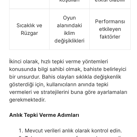
Oyun
Performansı
Sıcaklık ve
alanındaki
etkileyen
Rüzgar
iklim
faktörler
değişiklikleri
İkinci olarak, hızlı tepki verme yöntemleri
konusunda bilgi sahibi olmak, bahiste belirleyici
bir unsurdur. Bahis olayları sıklıkla değişkenlik
gösterdiği için, kullanıcıların anında tepki
vermeleri ve stratejilerini buna göre ayarlamaları
gerekmektedir.
Anlık Tepki Verme Adımları
Mevcut verileri anlık olarak kontrol edin.