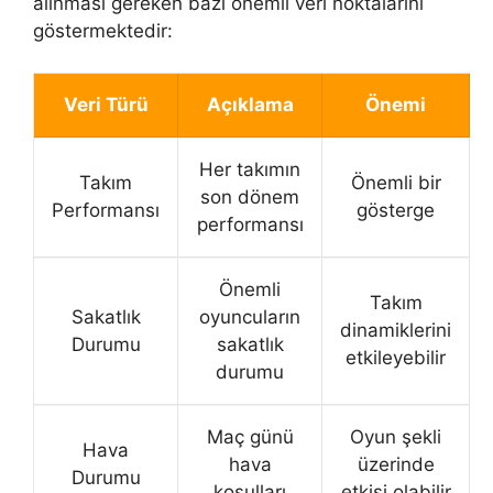
alınması gereken bazı önemli veri noktalarını
göstermektedir:
Veri Türü
Açıklama
Önemi
Her takımın
Takım
Önemli bir
son dönem
Performansı
gösterge
performansı
Önemli
Takım
Sakatlık
oyuncuların
dinamiklerini
Durumu
sakatlık
etkileyebilir
durumu
Maç günü
Oyun şekli
Hava
hava
üzerinde
Durumu
koşulları
etkisi olabilir