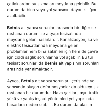
çatlaklardan su sızmaları meydana gelebilir. Bu
durum da bina veya yol yapısının dayanıklılığını
azaltabilir.
Betnis
alt yapısı sorunları arasında bir diğer sık
rastlanan durum ise altyapı tesisatında
meydana gelen hasarlardır. Kanalizasyon, su ve
elektrik tesisatlarında meydana gelen
problemler hem bina sakinleri için hem de çevre
için ciddi sağlık sorunlarına yol açabilir. Bu tür
tesisat sorunları da
Betnis
alt yapısının sorunları
arasında yer almaktadır.
Ayrıca,
Betnis
alt yapısı sorunları içerisinde yol
yapısında oluşan deformasyonlar da oldukça sık
rastlanan bir durumdur. Hava şartları, aşırı trafik
yükü ve yanlış inşaat yöntemleri yol yapısında
hasarlara neden olabilir. Bu durum da ulaşım