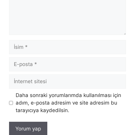
İsim
E-
posta
İnternet
sitesi
Daha sonraki yorumlarımda kullanılması için
adım, e-posta adresim ve site adresim bu
tarayıcıya kaydedilsin.