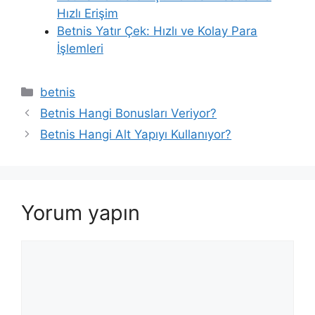
Hızlı Erişim
Betnis Yatır Çek: Hızlı ve Kolay Para
İşlemleri
Kategoriler
betnis
Betnis Hangi Bonusları Veriyor?
Betnis Hangi Alt Yapıyı Kullanıyor?
Yorum yapın
Yorum