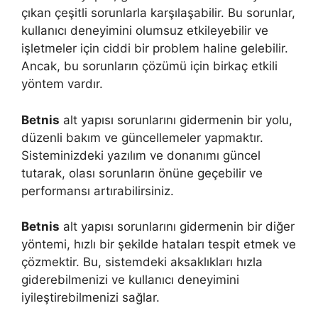
çıkan çeşitli sorunlarla karşılaşabilir. Bu sorunlar,
kullanıcı deneyimini olumsuz etkileyebilir ve
işletmeler için ciddi bir problem haline gelebilir.
Ancak, bu sorunların çözümü için birkaç etkili
yöntem vardır.
Betnis
alt yapısı sorunlarını gidermenin bir yolu,
düzenli bakım ve güncellemeler yapmaktır.
Sisteminizdeki yazılım ve donanımı güncel
tutarak, olası sorunların önüne geçebilir ve
performansı artırabilirsiniz.
Betnis
alt yapısı sorunlarını gidermenin bir diğer
yöntemi, hızlı bir şekilde hataları tespit etmek ve
çözmektir. Bu, sistemdeki aksaklıkları hızla
giderebilmenizi ve kullanıcı deneyimini
iyileştirebilmenizi sağlar.