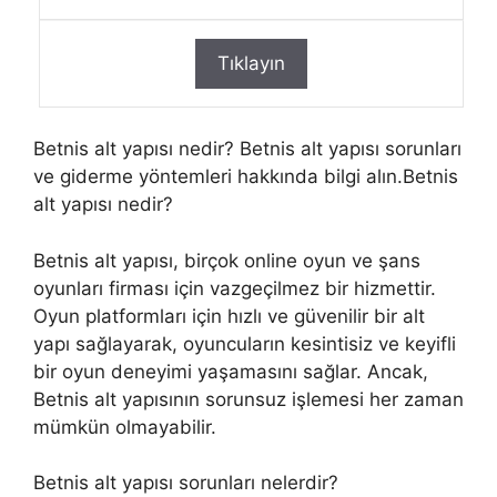
Tıklayın
Betnis alt yapısı nedir? Betnis alt yapısı sorunları
ve giderme yöntemleri hakkında bilgi alın.Betnis
alt yapısı nedir?
Betnis alt yapısı, birçok online oyun ve şans
oyunları firması için vazgeçilmez bir hizmettir.
Oyun platformları için hızlı ve güvenilir bir alt
yapı sağlayarak, oyuncuların kesintisiz ve keyifli
bir oyun deneyimi yaşamasını sağlar. Ancak,
Betnis alt yapısının sorunsuz işlemesi her zaman
mümkün olmayabilir.
Betnis alt yapısı sorunları nelerdir?