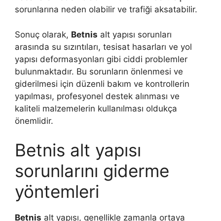
sorunlarına neden olabilir ve trafiği aksatabilir.
Sonuç olarak,
Betnis
alt yapısı sorunları
arasında su sızıntıları, tesisat hasarları ve yol
yapısı deformasyonları gibi ciddi problemler
bulunmaktadır. Bu sorunların önlenmesi ve
giderilmesi için düzenli bakım ve kontrollerin
yapılması, profesyonel destek alınması ve
kaliteli malzemelerin kullanılması oldukça
önemlidir.
Betnis alt yapısı
sorunlarını giderme
yöntemleri
Betnis
alt yapısı, genellikle zamanla ortaya