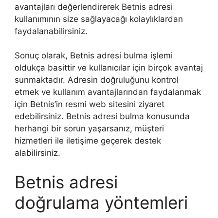
avantajları değerlendirerek Betnis adresi
kullanımının size sağlayacağı kolaylıklardan
faydalanabilirsiniz.
Sonuç olarak, Betnis adresi bulma işlemi
oldukça basittir ve kullanıcılar için birçok avantaj
sunmaktadır. Adresin doğruluğunu kontrol
etmek ve kullanım avantajlarından faydalanmak
için Betnis’in resmi web sitesini ziyaret
edebilirsiniz. Betnis adresi bulma konusunda
herhangi bir sorun yaşarsanız, müşteri
hizmetleri ile iletişime geçerek destek
alabilirsiniz.
Betnis adresi
doğrulama yöntemleri