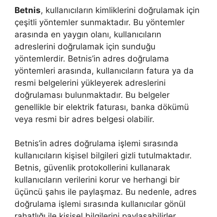
Betnis
, kullanıcıların kimliklerini doğrulamak için
çeşitli yöntemler sunmaktadır. Bu yöntemler
arasında en yaygın olanı, kullanıcıların
adreslerini doğrulamak için sunduğu
yöntemlerdir. Betnis’in adres doğrulama
yöntemleri arasında, kullanıcıların fatura ya da
resmi belgelerini yükleyerek adreslerini
doğrulaması bulunmaktadır. Bu belgeler
genellikle bir elektrik faturası, banka dökümü
veya resmi bir adres belgesi olabilir.
Betnis’in adres doğrulama işlemi sırasında
kullanıcıların kişisel bilgileri gizli tutulmaktadır.
Betnis, güvenlik protokollerini kullanarak
kullanıcıların verilerini korur ve herhangi bir
üçüncü şahıs ile paylaşmaz. Bu nedenle, adres
doğrulama işlemi sırasında kullanıcılar gönül
rahatlığı ile kişisel bilgilerini paylaşabilirler.