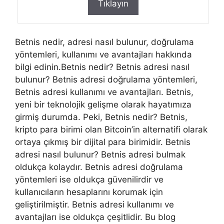
Tıklayın
Betnis nedir, adresi nasıl bulunur, doğrulama
yöntemleri, kullanımı ve avantajları hakkında
bilgi edinin.Betnis nedir? Betnis adresi nasıl
bulunur? Betnis adresi doğrulama yöntemleri,
Betnis adresi kullanımı ve avantajları. Betnis,
yeni bir teknolojik gelişme olarak hayatımıza
girmiş durumda. Peki, Betnis nedir? Betnis,
kripto para birimi olan Bitcoin’in alternatifi olarak
ortaya çıkmış bir dijital para birimidir. Betnis
adresi nasıl bulunur? Betnis adresi bulmak
oldukça kolaydır. Betnis adresi doğrulama
yöntemleri ise oldukça güvenilirdir ve
kullanıcıların hesaplarını korumak için
geliştirilmiştir. Betnis adresi kullanımı ve
avantajları ise oldukça çeşitlidir. Bu blog