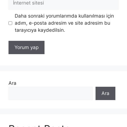
sitesi
Daha sonraki yorumlarımda kullanılması için
adım, e-posta adresim ve site adresim bu
tarayıcıya kaydedilsin.
Ara
Ara