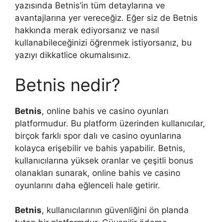
yazısında Betnis’in tüm detaylarına ve
avantajlarına yer vereceğiz. Eğer siz de Betnis
hakkında merak ediyorsanız ve nasıl
kullanabileceğinizi öğrenmek istiyorsanız, bu
yazıyı dikkatlice okumalısınız.
Betnis nedir?
Betnis
, online bahis ve casino oyunları
platformudur. Bu platform üzerinden kullanıcılar,
birçok farklı spor dalı ve casino oyunlarına
kolayca erişebilir ve bahis yapabilir. Betnis,
kullanıcılarına yüksek oranlar ve çeşitli bonus
olanakları sunarak, online bahis ve casino
oyunlarını daha eğlenceli hale getirir.
Betnis
, kullanıcılarının güvenliğini ön planda