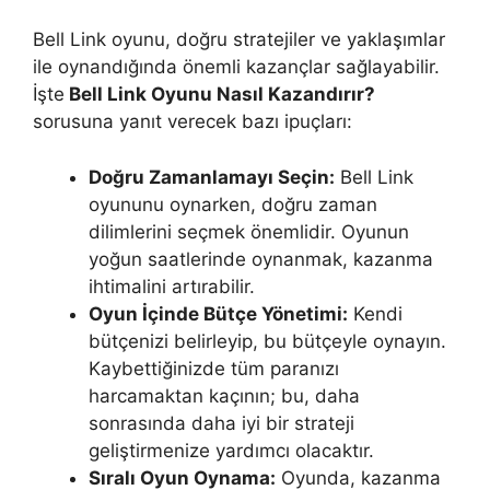
Bell Link oyunu, doğru stratejiler ve yaklaşımlar
ile oynandığında önemli kazançlar sağlayabilir.
İşte
Bell Link Oyunu Nasıl Kazandırır?
sorusuna yanıt verecek bazı ipuçları:
Doğru Zamanlamayı Seçin:
Bell Link
oyununu oynarken, doğru zaman
dilimlerini seçmek önemlidir. Oyunun
yoğun saatlerinde oynanmak, kazanma
ihtimalini artırabilir.
Oyun İçinde Bütçe Yönetimi:
Kendi
bütçenizi belirleyip, bu bütçeyle oynayın.
Kaybettiğinizde tüm paranızı
harcamaktan kaçının; bu, daha
sonrasında daha iyi bir strateji
geliştirmenize yardımcı olacaktır.
Sıralı Oyun Oynama:
Oyunda, kazanma