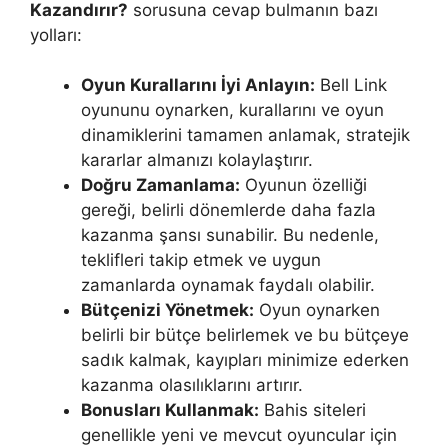
Kazandırır?
sorusuna cevap bulmanın bazı
yolları:
Oyun Kurallarını İyi Anlayın:
Bell Link
oyununu oynarken, kurallarını ve oyun
dinamiklerini tamamen anlamak, stratejik
kararlar almanızı kolaylaştırır.
Doğru Zamanlama:
Oyunun özelliği
gereği, belirli dönemlerde daha fazla
kazanma şansı sunabilir. Bu nedenle,
teklifleri takip etmek ve uygun
zamanlarda oynamak faydalı olabilir.
Bütçenizi Yönetmek:
Oyun oynarken
belirli bir bütçe belirlemek ve bu bütçeye
sadık kalmak, kayıpları minimize ederken
kazanma olasılıklarını artırır.
Bonusları Kullanmak:
Bahis siteleri
genellikle yeni ve mevcut oyuncular için