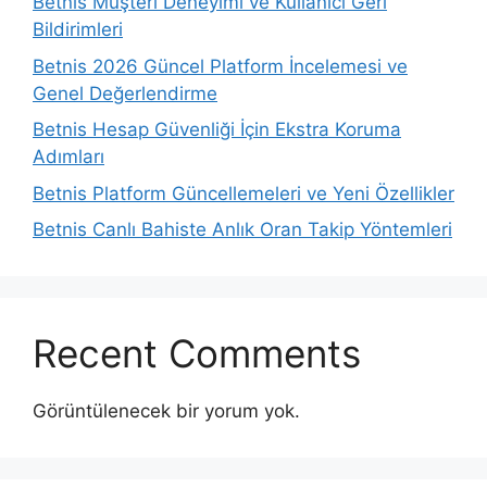
Betnis Müşteri Deneyimi ve Kullanıcı Geri
Bildirimleri
Betnis 2026 Güncel Platform İncelemesi ve
Genel Değerlendirme
Betnis Hesap Güvenliği İçin Ekstra Koruma
Adımları
Betnis Platform Güncellemeleri ve Yeni Özellikler
Betnis Canlı Bahiste Anlık Oran Takip Yöntemleri
Recent Comments
Görüntülenecek bir yorum yok.