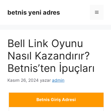
İçeriğe
atla
betnis yeni adres
Menü
Bell Link Oyunu
Nasıl Kazandırır?
Betnis’ten İpuçları
Kasım 26, 2024
yazar
admin
Betnis Giriş Adresi