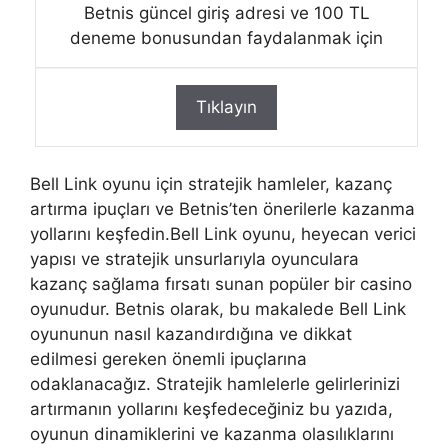
Betnis güncel giriş adresi ve 100 TL
deneme bonusundan faydalanmak için
Tıklayın
Bell Link oyunu için stratejik hamleler, kazanç
artırma ipuçları ve Betnis’ten önerilerle kazanma
yollarını keşfedin.Bell Link oyunu, heyecan verici
yapısı ve stratejik unsurlarıyla oyunculara
kazanç sağlama fırsatı sunan popüler bir casino
oyunudur. Betnis olarak, bu makalede Bell Link
oyununun nasıl kazandırdığına ve dikkat
edilmesi gereken önemli ipuçlarına
odaklanacağız. Stratejik hamlelerle gelirlerinizi
artırmanın yollarını keşfedeceğiniz bu yazıda,
oyunun dinamiklerini ve kazanma olasılıklarını