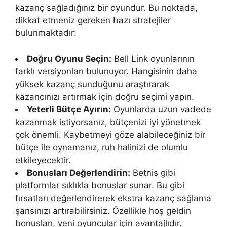
kazanç sağladığınız bir oyundur. Bu noktada,
dikkat etmeniz gereken bazı stratejiler
bulunmaktadır:
Doğru Oyunu Seçin:
Bell Link oyunlarının
farklı versiyonları bulunuyor. Hangisinin daha
yüksek kazanç sunduğunu araştırarak
kazancınızı artırmak için doğru seçimi yapın.
Yeterli Bütçe Ayırın:
Oyunlarda uzun vadede
kazanmak istiyorsanız, bütçenizi iyi yönetmek
çok önemli. Kaybetmeyi göze alabileceğiniz bir
bütçe ile oynamanız, ruh halinizi de olumlu
etkileyecektir.
Bonusları Değerlendirin:
Betnis gibi
platformlar sıklıkla bonuslar sunar. Bu gibi
fırsatları değerlendirerek ekstra kazanç sağlama
şansınızı artırabilirsiniz. Özellikle hoş geldin
bonusları, yeni oyuncular için avantajlıdır.