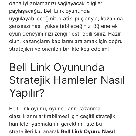
daha iyi anlamanızı sağlayacak bilgiler
paylaşacağız. Bell Link oyununda
uygulayabileceğiniz pratik ipuçlarıyla, kazanma
şansınızı nasıl yükseltebileceğinizi öğrenerek
oyun deneyiminizi zenginleştirebilirsiniz. Hazır
olun, kazançların kapılarını aralamak için doğru
stratejileri ve önerileri birlikte keşfedelim!
Bell Link Oyununda
Stratejik Hamleler Nasıl
Yapılır?
Bell Link oyunu, oyuncuların kazanma
olasılıklarını artırabilmesi için çeşitli stratejik
hamleler yapmalarını gerektirir. İşte bu
stratejileri kullanarak
Bell Link Oyunu Nasıl