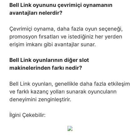
Bell Link oyununu çevrimiçi oynamanın
avantajları nelerdir?
Çevrimiçi oynama, daha fazla oyun seçeneği,
promosyon fırsatları ve istediğiniz her yerden
erişim imkanı gibi avantajlar sunar.
Bell Link oyunlarının diğer slot
makinelerinden farkı nedir?
Bell Link oyunları, genellikle daha fazla etkileşim
ve farklı kazanç yolları sunarak oyuncuların
deneyimini zenginleştirir.
İlgini Çekebilir: