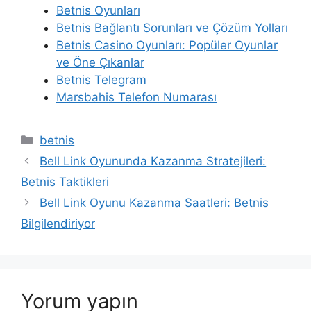
Betnis Oyunları
Betnis Bağlantı Sorunları ve Çözüm Yolları
Betnis Casino Oyunları: Popüler Oyunlar
ve Öne Çıkanlar
Betnis Telegram
Marsbahis Telefon Numarası
Kategoriler
betnis
Bell Link Oyununda Kazanma Stratejileri:
Betnis Taktikleri
Bell Link Oyunu Kazanma Saatleri: Betnis
Bilgilendiriyor
Yorum yapın