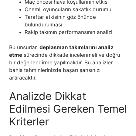
Maç öncesi hava koşullarının etkisi
Önemli oyuncuların sakatlık durumu
Taraftar etkisinin göz önünde
bulundurulması
Rakip takımın performansının analizi
Bu unsurlar,
deplasman takımlarını analiz
etme
sürecinde dikkatle incelenmeli ve doğru
bir değerlendirme yapılmalıdır. Bu analizler,
bahis tahminlerinizde başarı şansınızı
artıracaktır.
Analizde Dikkat
Edilmesi Gereken Temel
Kriterler