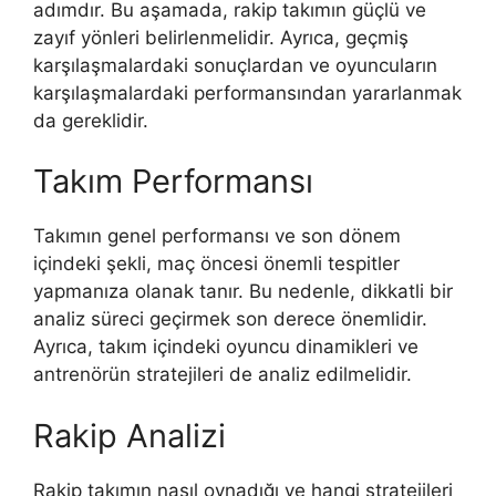
adımdır. Bu aşamada, rakip takımın güçlü ve
zayıf yönleri belirlenmelidir. Ayrıca, geçmiş
karşılaşmalardaki sonuçlardan ve oyuncuların
karşılaşmalardaki performansından yararlanmak
da gereklidir.
Takım Performansı
Takımın genel performansı ve son dönem
içindeki şekli, maç öncesi önemli tespitler
yapmanıza olanak tanır. Bu nedenle, dikkatli bir
analiz süreci geçirmek son derece önemlidir.
Ayrıca, takım içindeki oyuncu dinamikleri ve
antrenörün stratejileri de analiz edilmelidir.
Rakip Analizi
Rakip takımın nasıl oynadığı ve hangi stratejileri