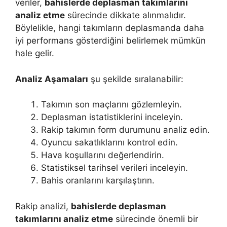
veriler,
bahislerde deplasman takımlarını
analiz etme
sürecinde dikkate alınmalıdır.
Böylelikle, hangi takımların deplasmanda daha
iyi performans gösterdiğini belirlemek mümkün
hale gelir.
Analiz Aşamaları
şu şekilde sıralanabilir:
Takımın son maçlarını gözlemleyin.
Deplasman istatistiklerini inceleyin.
Rakip takımın form durumunu analiz edin.
Oyuncu sakatlıklarını kontrol edin.
Hava koşullarını değerlendirin.
Statistiksel tarihsel verileri inceleyin.
Bahis oranlarını karşılaştırın.
Rakip analizi,
bahislerde deplasman
takımlarını analiz etme
sürecinde önemli bir