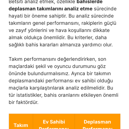
Betsiti analiz etmek, özellikle
bahislerde
deplasman takımlarını analiz etme
sürecinde
hayati bir öneme sahiptir. Bu analiz sürecinde
takımların genel performansını, rakiplerin güçlü
ve zayıf yönlerini ve hava koşullarını dikkate
almak oldukça önemlidir. Bu kriterler, daha
sağlıklı bahis kararları almanıza yardımcı olur.
Takım performansını değerlendirirken, son
maçlardaki şekil ve oyuncu durumunu göz
önünde bulundurmalısınız. Ayrıca bir takımın
deplasmandaki performansı ev sahibi olduğu
maçlarla karşılaştırılarak analiz edilmelidir. Bu
tür istatistikler, bahis oranlarını etkileyen önemli
bir faktördür.
Ev Sahibi
Deplasman
Takım
Performansı
Performansı