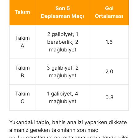
Son 5
Gol
Takım
Deplasman Maçı
Ortalaması
2 galibiyet, 1
Takım
beraberlik, 2
1.6
A
mağlubiyet
Takım
3 galibiyet, 2
2.0
B
mağlubiyet
Takım
1 galibiyet, 4
0.8
C
mağlubiyet
Yukarıdaki tablo, bahis analizi yaparken dikkate
almanız gereken takımların son maç
performansları ve gol ortalamaları hakkında bilgi