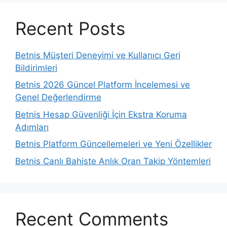
Recent Posts
Betnis Müşteri Deneyimi ve Kullanıcı Geri
Bildirimleri
Betnis 2026 Güncel Platform İncelemesi ve
Genel Değerlendirme
Betnis Hesap Güvenliği İçin Ekstra Koruma
Adımları
Betnis Platform Güncellemeleri ve Yeni Özellikler
Betnis Canlı Bahiste Anlık Oran Takip Yöntemleri
Recent Comments